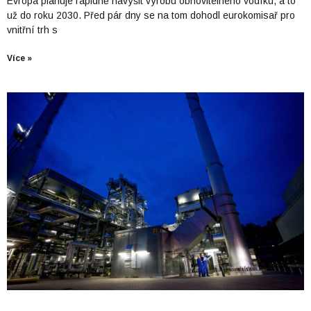
Evropa plánuje rapidně navýšit výrobu obnovitelného vodíku, a to
už do roku 2030. Před pár dny se na tom dohodl eurokomisař pro
vnitřní trh s
Více »