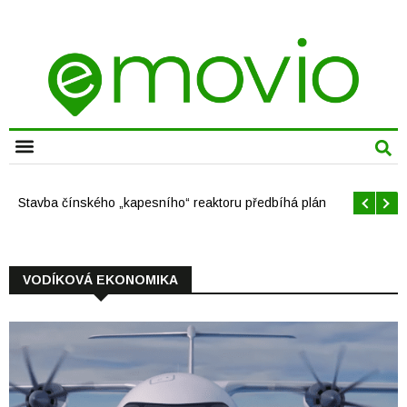
Offshore větrné elektrárny v USA se mají brzy rozrůst
VODÍKOVÁ EKONOMIKA