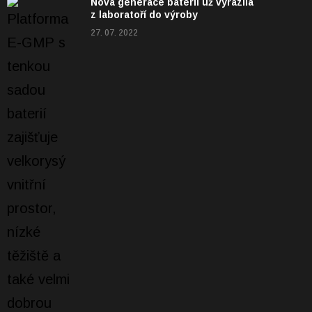
Nová generace baterií už vyrazila
z laboratoří do výroby
27. 07. 2022