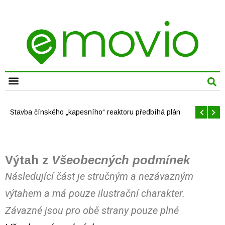
CHYTRÁ MĚSTA
Stavba čínského „kapesního“ reaktoru předbíhá plán
Výtah z
Všeobecných podmínek
Následující část je stručným a nezávazným
výtahem a má pouze ilustrační charakter.
Závazné jsou pro obě strany pouze plné