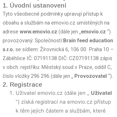
1. Úvodní ustanovení
Tyto všeobecné podmínky upravují přístup k
obsahu a službám na emovio.cz umístěných na
adrese
www.emovio.cz
(dále jen „
emovio.cz
“)
provozovaný: Společností:
Brain feed education
s.r.o.
se sídlem: Žírovnická 6, 106 00 Praha 10 –
Záběhlice IČ: 07191138 DIČ: CZ07191138 zápis
v obch. rejstříku: Městský soud v Praze, oddíl C,
číslo vložky 296 296 (dále jen „
Provozovatel
“).
2. Registrace
Uživatel emovio.cz (dále jen „
Uživatel
“) získá registrací na emovio.cz přístup
k těm jejich částem a službám, které