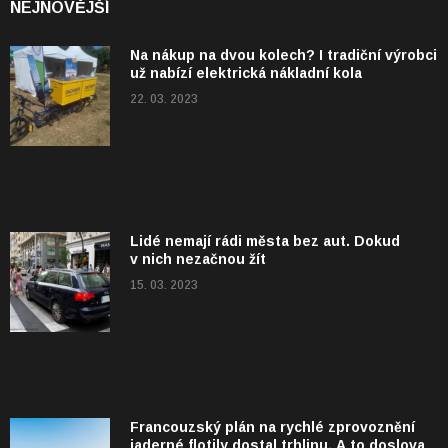
NEJNOVĚJŠÍ
Na nákup na dvou kolech? I tradiční výrobci
už nabízí elektrická nákladní kola
22. 03. 2023
Lidé nemají rádi města bez aut. Dokud
v nich nezačnou žít
15. 03. 2023
Francouzský plán na rychlé zprovoznění
jaderné flotily dostal trhlinu. A to doslova