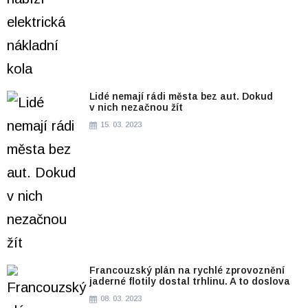
Lidé nemají rádi města bez aut. Dokud
v nich nezačnou žít
15. 03. 2023
Francouzský plán na rychlé zprovoznění
jaderné flotily dostal trhlinu. A to doslova
08. 03. 2023