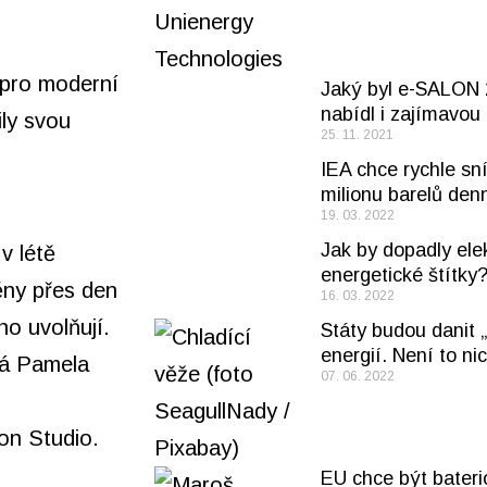
 pro moderní
Jaký byl e-SALON 
nabídl i zajímavou
ily svou
25. 11. 2021
IEA chce rychle sn
milionu barelů den
19. 03. 2022
Jak by dopadly ele
v létě
energetické štítky
ěny přes den
16. 03. 2022
ho uvolňují.
Státy budou danit 
energií. Není to n
íká Pamela
07. 06. 2022
ion Studio.
EU chce být bateri