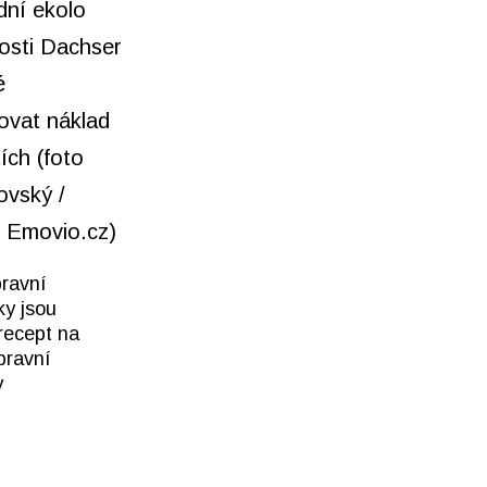
ravní
ky jsou
 recept na
pravní
y