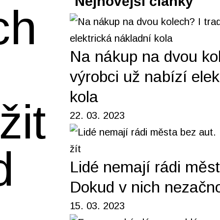
Nejnovější články
ch
Na nákup na dvou kol
výrobci už nabízí elek
kola
žit
22. 03. 2023
d
Lidé nemají rádi měst
Dokud v nich nezačno
15. 03. 2023