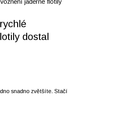
rychlé
otily dostal
adno snadno zvětšíte. Stačí