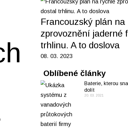
Francouzský plán na 
zprovoznění jaderné fl
ch
trhlinu. A to doslova
08. 03. 2023
Oblíbené články
Baterie, kterou sn
dolít
20. 03. 2021