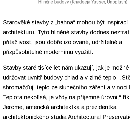
Hliněné budovy (Khadeeja Yasser, Unsplash)
Starověké stavby z „bahna“ mohou být inspirací
architekturu
. Tyto hliněné stavby dodnes neztrat
přitažlivost, jsou dobře izolované, udržitelné a
přizpůsobitelné modernímu využití.
Stavby staré tisíce let nám ukazují, jak je možné 
udržovat uvnitř budovy chlad a v zimě teplo. „St
shromažďují teplo ze slunečního záření a v noci 
Teplota nekolísá, je vždy na příjemné úrovni,“ ř
Jerome, americká architektka a prezidentka
architektonického studia Architectural Preservat