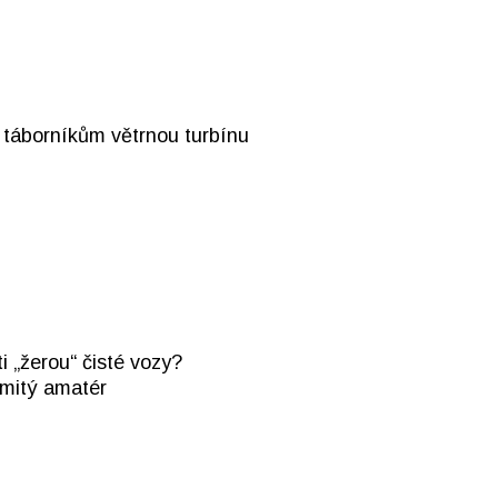
 táborníkům větrnou turbínu
i „žerou“ čisté vozy?
mitý amatér