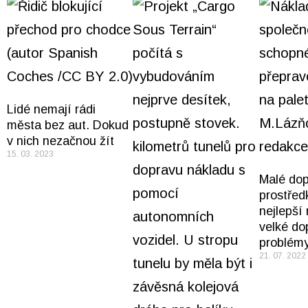
Lidé nemají rádi
města bez aut. Dokud
v nich nezačnou žít
15. 03. 2023
Malé dop
prostřed
nejlepší
velké do
problém
21. 07. 2022