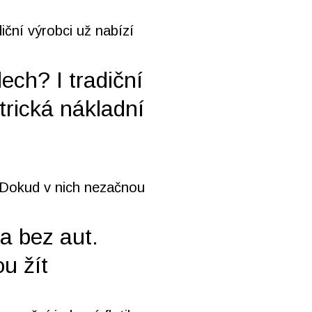
ech? I tradiční
trická nákladní
a bez aut.
u žít