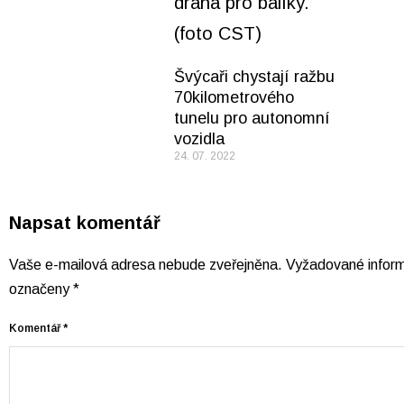
Švýcaři chystají ražbu
70kilometrového
tunelu pro autonomní
vozidla
24. 07. 2022
Napsat komentář
Vaše e-mailová adresa nebude zveřejněna.
Vyžadované inform
označeny
*
Komentář
*