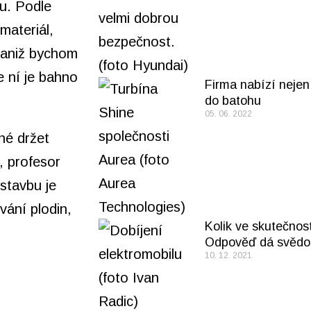
u. Podle
materiál,
 aniž bychom
e ní je bahno
Firma nabízí nejen
do batohu
05. 06. 2022
né držet
, profesor
ýstavbu je
vání plodin,
Kolik ve skutečnost
Odpověď dá svědo
10. 12. 2021