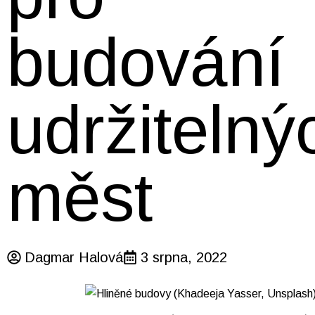
budování
udržitelný
měst
Dagmar Halová
3 srpna, 2022