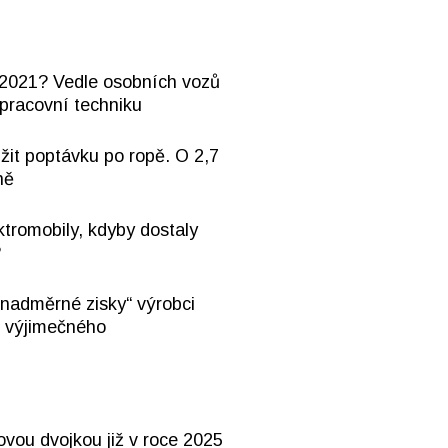
2021? Vedle osobních vozů
 pracovní techniku
ížit poptávku po ropě. O 2,7
ně
ktromobily, kdyby dostaly
?
„nadměrné zisky“ výrobci
ic výjimečného
ovou dvojkou již v roce 2025