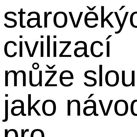
starověký
civilizací
může slou
jako návo
pro