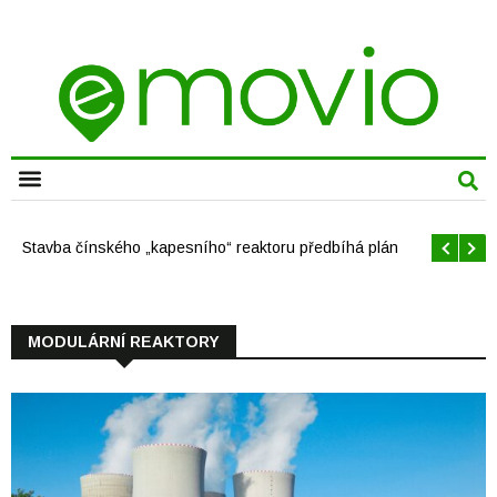
CHYTRÁ MĚSTA
Stavba čínského „kapesního“ reaktoru předbíhá plán
MODULÁRNÍ REAKTORY