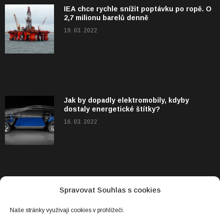
IEA chce rychle snížit poptávku po ropě. O
2,7 milionu barelů denně
19. 03. 2022
Jak by dopadly elektromobily, kdyby
dostaly energetické štítky?
16. 03. 2022
Spravovat Souhlas s cookies
KATEGORIE
Byznys
Naše stránky využívají cookies v prohlížeči.