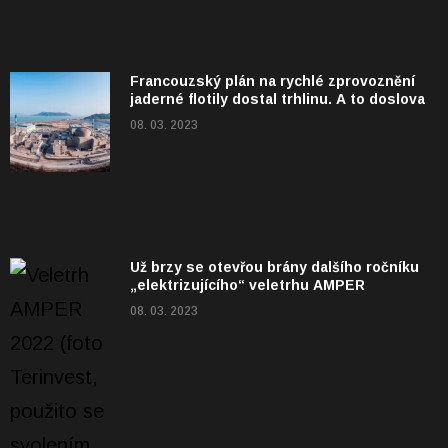
Francouzský plán na rychlé zprovoznění
jaderné flotily dostal trhlinu. A to doslova
08. 03. 2023
Už brzy se otevřou brány dalšího ročníku
„elektrizujícího“ veletrhu AMPER
08. 03. 2023