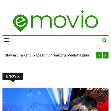
CHYTRÁ MĚSTA
Stavba čínského „kapesního“ reaktoru předbíhá plán
ENOVIX