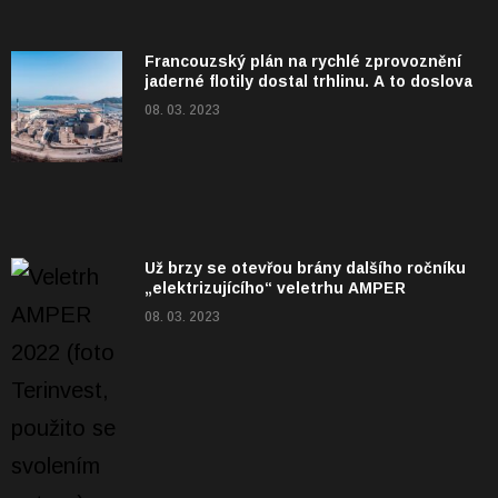
Francouzský plán na rychlé zprovoznění
jaderné flotily dostal trhlinu. A to doslova
08. 03. 2023
Už brzy se otevřou brány dalšího ročníku
„elektrizujícího“ veletrhu AMPER
08. 03. 2023