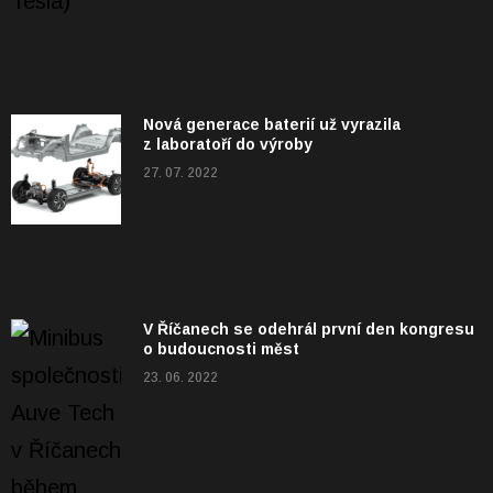
Nová generace baterií už vyrazila
z laboratoří do výroby
27. 07. 2022
V Říčanech se odehrál první den kongresu
o budoucnosti měst
23. 06. 2022