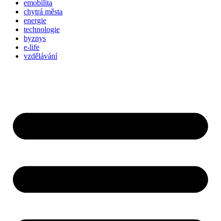
emobilita
chytrá města
energie
technologie
byznys
e-life
vzdělávání