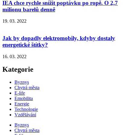
IEA chce rychle snížit poptávku po ropě. O 2,7
milionu barelů denně
19. 03. 2022
Jak by dopadly elektromobily, kdyby dostaly
energetické štítky?
16. 03. 2022
Kategorie
Byznys
Chytrá města
E-life
Emobilita
Energie
Technologie
Vzdělávání
Byznys
Chytrá města