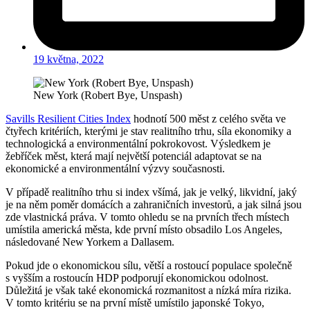
19 května, 2022
New York (Robert Bye, Unspash)
Savills Resilient Cities Index
hodnotí 500 měst z celého světa ve
čtyřech kritériích, kterými je stav realitního trhu, síla ekonomiky a
technologická a environmentální pokrokovost. Výsledkem je
žebříček měst, která mají největší potenciál adaptovat se na
ekonomické a environmentální výzvy současnosti.
V případě realitního trhu si index všímá, jak je velký, likvidní, jaký
je na něm poměr domácích a zahraničních investorů, a jak silná jsou
zde vlastnická práva. V tomto ohledu se na prvních třech místech
umístila americká města, kde první místo obsadilo Los Angeles,
následované New Yorkem a Dallasem.
Pokud jde o ekonomickou sílu, větší a rostoucí populace společně
s vyšším a rostoucín HDP podporují ekonomickou odolnost.
Důležitá je však také ekonomická rozmanitost a nízká míra rizika.
V tomto kritériu se na první místě umístilo japonské Tokyo,