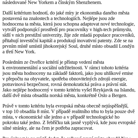
následované New Yorkem a čínským Shenzhenem.
Další kritérium hodnotí, do jaké míry je ekonomika daného města
postavená na znalostech a technologiích. Nejlépe jsou zde
hodnocena ta města, která jsou schopna adaptovat nové technologie,
vytváří podporující prostředí pro pracovníky v high-tech průmyslu,
sídlí v nich prestižní univerzity, žije zde mladá populace pracovníků,
přitahují investiční kapitál a produkují inovativní patenty. Zde se na
prvním místě umístil jihokorejský Soul, druhé místo obsadil Londýn
a třetí New York.
Posledním ze čtveřice kritérií je přístup vedení města
k environmentální a sociální udržitelnosti. V rámci tohoto kritéria
jsou města hodnoceny na základě faktorů, jako jsou uhlíkové emise
v přepočtu na obyvatele, spotřeba obnovitelných zdrojů energie,
potravinová bezpečnost, rovná demokratická práva a právní stát.
Jako nejlépe hodnocený v tomto kritériu vyšel Reykjavik na Islandu,
další dvě místa obsadila norská města, konkrétně Oslo a Bergen.
Právě v tomto kritériu byla evropská města obecně nejúspěšnější,
v top 10 obsadila 8 míst. V případě realitního trhu to byla pouze dvě
místa, v ekonomické síle jedno a v případě technologické ho
pokroku také jedno. Z řebříčku tak jasně vyplývá, kde jsou evropské
silné stránky, ale na čem je potřeba zapracovat.