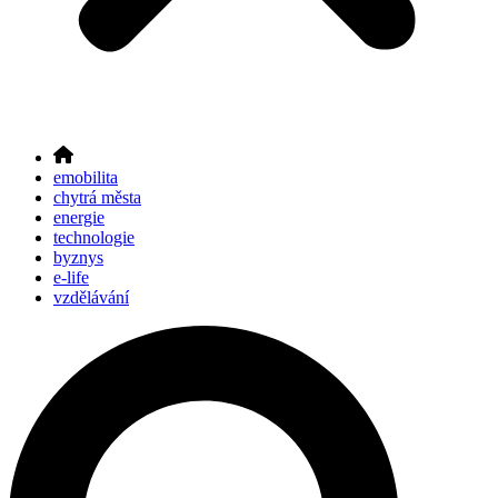
emobilita
chytrá města
energie
technologie
byznys
e-life
vzdělávání