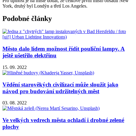
Pro úplnost je na místě dodat, že celkové první místo obsadil New
York, druhý byl Londýn a třetí Los Angeles.
Podobné články
Město dalo lidem možnost řídit pouliční lampy. A
ještě ušetřilo elektřinu
15. 09. 2022
Vědění starověkých civilizací může sloužit jako
návod pro budování udržitelných měst
03. 08. 2022
Ve velkých vedrech města ochladí i drobné zelené
plochy