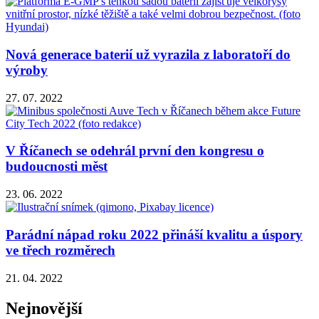
Nová generace baterií už vyrazila z laboratoří do
výroby
27. 07. 2022
V Říčanech se odehrál první den kongresu o
budoucnosti měst
23. 06. 2022
Parádní nápad roku 2022 přináší kvalitu a úspory
ve třech rozměrech
21. 04. 2022
Nejnovější