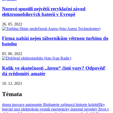
Norové spustili největší recyklační závod
elektromobilových baterií v Evropě
26. 05. 2022
Firma nabízí nejen táborníkům větrnou turbínu do
batohu
05. 06. 2022
Kolik ve skutečnosti „žerou“ čisté vozy? Odpověď
dá svědomitý amatér
10. 12. 2021
Témata
dopra
inovace
autonomie
Biobaterie
zajímavá historie
koloběžky
letecké taxi
elektrokola
vesmír
energeticky úsporné projekty
život s