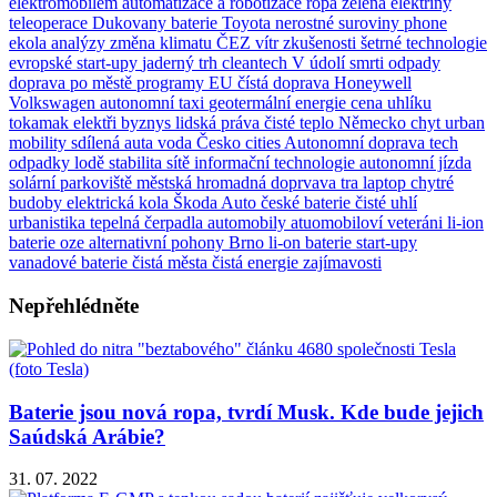
elektromobilem
automatizace a robotizace
ropa
zelená elektřiny
teleoperace
Dukovany
baterie
Toyota
nerostné suroviny
phone
ekola
analýzy
změna klimatu
ČEZ
vítr
zkušenosti
šetrné technologie
evropské start-upy
jaderný trh
cleantech
V údolí smrti
odpady
doprava po městě
programy EU
čístá doprava
Honeywell
Volkswagen
autonomní taxi
geotermální energie
cena uhlíku
tokamak
elektři
byznys
lidská práva
čisté teplo
Německo
chyt
urban
mobility
sdílená auta
voda
Česko
cities
Autonomní doprava
tech
odpadky
lodě
stabilita sítě
informační technologie autonomní jízda
solární parkoviště
městská hromadná doprvava tra
laptop
chytré
budoby
elektrická kola
Škoda Auto
české baterie
čisté uhlí
urbanistika
tepelná čerpadla
automobily
atuomobiloví veteráni
li-ion
baterie
oze
alternativní pohony
Brno
li-on baterie
start-upy
vanadové baterie
čistá města
čistá energie
zajímavosti
Nepřehlédněte
Baterie jsou nová ropa, tvrdí Musk. Kde bude jejich
Saúdská Arábie?
31. 07. 2022