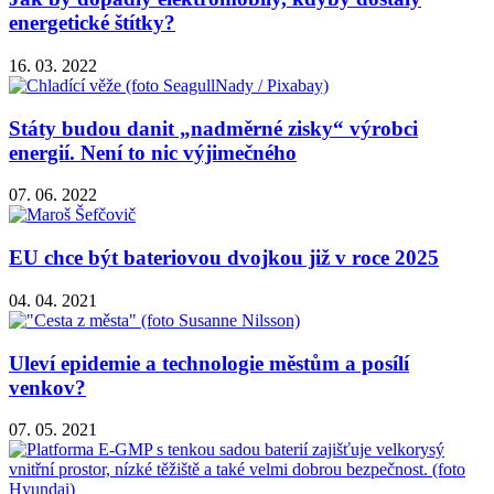
energetické štítky?
16. 03. 2022
Státy budou danit „nadměrné zisky“ výrobci
energií. Není to nic výjimečného
07. 06. 2022
EU chce být bateriovou dvojkou již v roce 2025
04. 04. 2021
Uleví epidemie a technologie městům a posílí
venkov?
07. 05. 2021