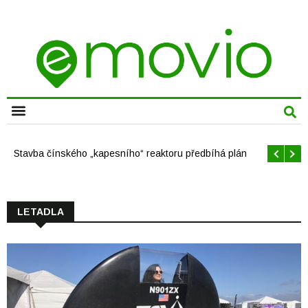
CHYTRÁ MĚSTA
Stavba čínského „kapesního“ reaktoru předbíhá plán
LETADLA