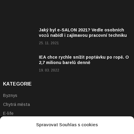
Jaký byl e-SALON 2021? Vedle osobních
vozů nabídl i zajímavou pracovní techniku
25. 11. 2021
IEA chce rychle snížit poptávku po ropě. O
2,7 milionu barelů denně
19. 03. 2022
KATEGORIE
Byznys
Chytrá města
E-life
Emobilita
Spravovat Souhlas s cookies
Energie