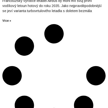
Francouzský výrobce letadel Airbus by mohl mít svůj první
vodíkový letoun hotový do roku 2035. Jako nejpravděpodobnější
se jeví varianta turbovrtulového letadla s doletem bezmála
Více »