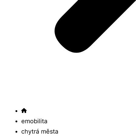
emobilita
chytrá města