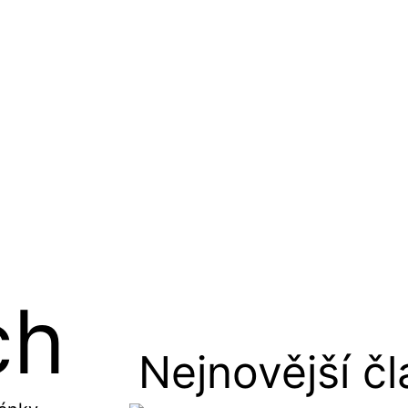
ch
Nejnovější č