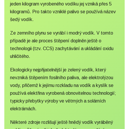
jeden kilogram vyrobeného vodíku jej vzniká přes 5
kilogramů. Pro takto vzniklé palivo se používá název
šedý vodík.
Ze zemního plynu se vyrábí i modrý vodík. V tomto
případě je ale proces štěpení doplněn ještě o
technologii (tzv. CCS) zachytávání a ukládání oxidu
uhličitého.
Ekologicky nejpřijatelnější je zelený vodík, který
nevzniká štěpením fosilního paliva, ale elektrolýzou
vody, přičemž k jejímu rozkladu na vodík a kyslík se
používá elektřina vyrobená obnovitelnou technologií;
typicky přebytky výroby ve větrných a solárních
elektrárnách.
Některé zdroje rozlišují ještě hnědý vodík vyráběný