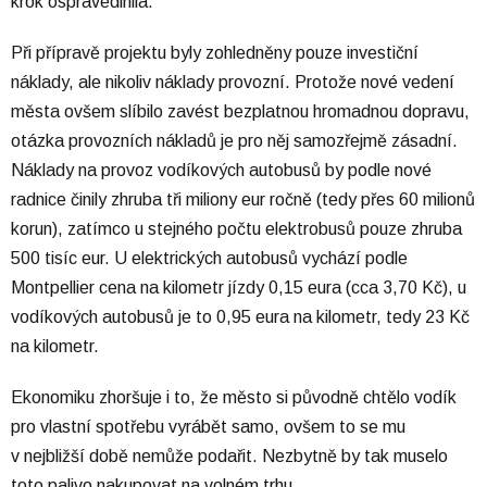
krok ospravedlnila.
Při přípravě projektu byly zohledněny pouze investiční
náklady, ale nikoliv náklady provozní. Protože nové vedení
města ovšem slíbilo zavést bezplatnou hromadnou dopravu,
otázka provozních nákladů je pro něj samozřejmě zásadní.
Náklady na provoz vodíkových autobusů by podle nové
radnice činily zhruba tři miliony eur ročně (tedy přes 60 milionů
korun), zatímco u stejného počtu elektrobusů pouze zhruba
500 tisíc eur. U elektrických autobusů vychází podle
Montpellier cena na kilometr jízdy 0,15 eura (cca 3,70 Kč), u
vodíkových autobusů je to 0,95 eura na kilometr, tedy 23 Kč
na kilometr.
Ekonomiku zhoršuje i to, že město si původně chtělo vodík
pro vlastní spotřebu vyrábět samo, ovšem to se mu
v nejbližší době nemůže podařit. Nezbytně by tak muselo
toto palivo nakupovat na volném trhu.