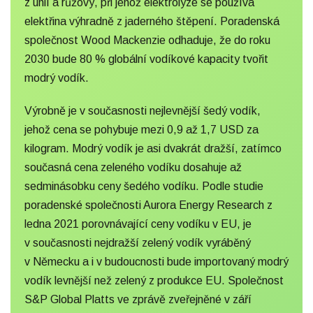
z uhlí a růžový, při jehož elektrolýze se používá
elektřina výhradně z jaderného štěpení. Poradenská
společnost Wood Mackenzie odhaduje, že do roku
2030 bude 80 % globální vodíkové kapacity tvořit
modrý vodík.
Výrobně je v současnosti nejlevnější šedý vodík,
jehož cena se pohybuje mezi 0,9 až 1,7 USD za
kilogram. Modrý vodík je asi dvakrát dražší, zatímco
současná cena zeleného vodíku dosahuje až
sedminásobku ceny šedého vodíku. Podle studie
poradenské společnosti Aurora Energy Research z
ledna 2021 porovnávající ceny vodíku v EU, je
v současnosti nejdražší zelený vodík vyráběný
v Německu a i v budoucnosti bude importovaný modrý
vodík levnější než zelený z produkce EU. Společnost
S&P Global Platts ve zprávě zveřejněné v září