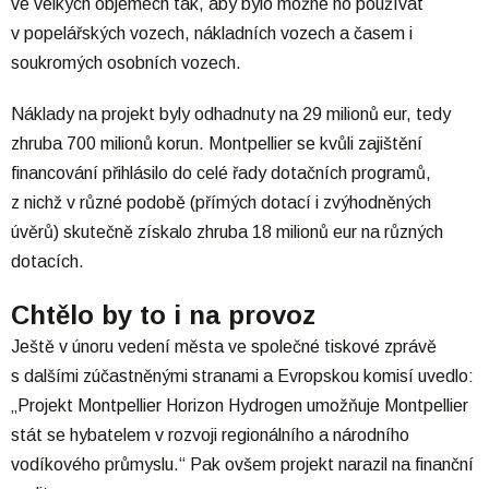
ve velkých objemech tak, aby bylo možné ho používat
v popelářských vozech, nákladních vozech a časem i
soukromých osobních vozech.
Náklady na projekt byly odhadnuty na 29 milionů eur, tedy
zhruba 700 milionů korun. Montpellier se kvůli zajištění
financování přihlásilo do celé řady dotačních programů,
z nichž v různé podobě (přímých dotací i zvýhodněných
úvěrů) skutečně získalo zhruba 18 milionů eur na různých
dotacích.
Chtělo by to i na provoz
Ještě v únoru vedení města ve společné tiskové zprávě
s dalšími zúčastněnými stranami a Evropskou komisí uvedlo:
„Projekt Montpellier Horizon Hydrogen umožňuje Montpellier
stát se hybatelem v rozvoji regionálního a národního
vodíkového průmyslu.“ Pak ovšem projekt narazil na finanční