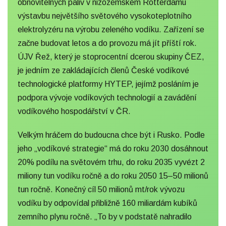
obnovitelných paliv v nizozemském Rotterdamu
výstavbu největšího světového vysokoteplotního
elektrolyzéru na výrobu zeleného vodíku. Zařízení se
začne budovat letos a do provozu má jít příští rok.
ÚJV Řež, který je stoprocentní dcerou skupiny ČEZ,
je jedním ze zakládajících členů České vodíkové
technologické platformy HYTEP, jejímž posláním je
podpora vývoje vodíkových technologií a zavádění
vodíkového hospodářství v ČR.
Velkým hráčem do budoucna chce být i Rusko. Podle
jeho „vodíkové strategie“ má do roku 2030 dosáhnout
20% podílu na světovém trhu, do roku 2035 vyvézt 2
miliony tun vodíku ročně a do roku 2050 15–50 milionů
tun ročně. Konečný cíl 50 milionů mt/rok vývozu
vodíku by odpovídal přibližně 160 miliardám kubíků
zemního plynu ročně. „To by v podstatě nahradilo