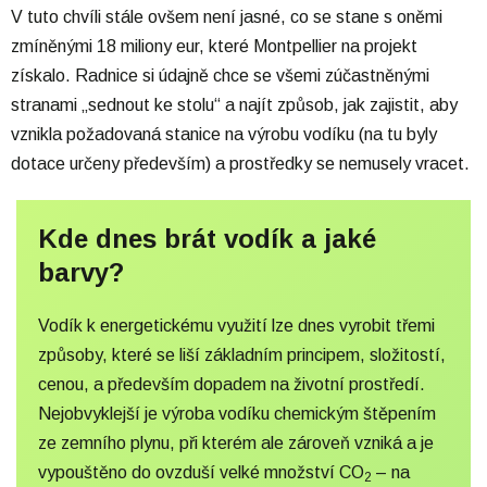
V tuto chvíli stále ovšem není jasné, co se stane s oněmi
zmíněnými 18 miliony eur, které Montpellier na projekt
získalo. Radnice si údajně chce se všemi zúčastněnými
stranami „sednout ke stolu“ a najít způsob, jak zajistit, aby
vznikla požadovaná stanice na výrobu vodíku (na tu byly
dotace určeny především) a prostředky se nemusely vracet.
Kde dnes brát vodík a jaké
barvy?
Vodík k energetickému využití lze dnes vyrobit třemi
způsoby, které se liší základním principem, složitostí,
cenou, a především dopadem na životní prostředí.
Nejobvyklejší je výroba vodíku chemickým štěpením
ze zemního plynu, při kterém ale zároveň vzniká a je
vypouštěno do ovzduší velké množství CO
– na
2