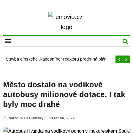
CHYTRÁ MĚSTA
Offshore větrné elektrárny v USA se mají brzy rozrůst
Město dostalo na vodíkové
autobusy milionové dotace. I tak
byly moc drahé
Matouš Lázňovský
13 ledna, 2022