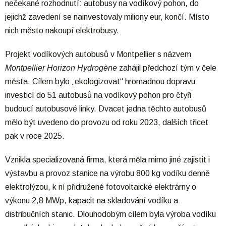
nečekané rozhodnutí: autobusy na vodíkový pohon, do
jejichž zavedení se nainvestovaly miliony eur, končí. Místo
nich město nakoupí elektrobusy.
Projekt vodíkových autobusů v Montpellier s názvem
Montpellier Horizon Hydrogène
zahájil předchozí tým v čele
města. Cílem bylo „ekologizovat“ hromadnou dopravu
investicí do 51 autobusů na vodíkový pohon pro čtyři
budoucí autobusové linky. Dvacet jedna těchto autobusů
mělo být uvedeno do provozu od roku 2023, dalších třicet
pak v roce 2025.
Vznikla specializovaná firma, která měla mimo jiné zajistit i
výstavbu a provoz stanice na výrobu 800 kg vodíku denně
elektrolýzou, k ní přidružené fotovoltaické elektrárny o
výkonu 2,8 MWp, kapacit na skladování vodíku a
distribučních stanic. Dlouhodobým cílem byla výroba vodíku