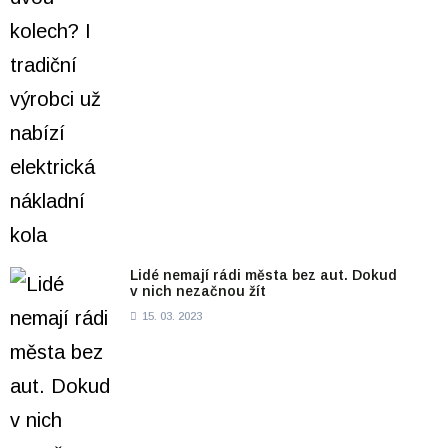
Lidé nemají rádi města bez aut. Dokud
v nich nezačnou žít
15. 03. 2023