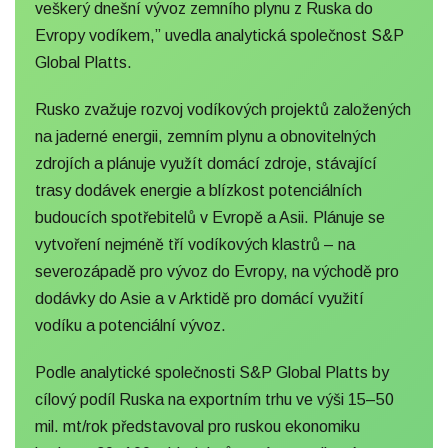
veškerý dnešní vývoz zemního plynu z Ruska do
Evropy vodíkem,” uvedla analytická
společnost S&P
Global Platts
.
Rusko zvažuje rozvoj vodíkových projektů založených
na jaderné energii, zemním plynu a obnovitelných
zdrojích a plánuje využít domácí zdroje, stávající
trasy dodávek energie a blízkost potenciálních
budoucích spotřebitelů v Evropě a Asii. Plánuje se
vytvoření nejméně tří vodíkových klastrů – na
severozápadě pro vývoz do Evropy, na východě pro
dodávky do Asie a v Arktidě pro domácí využití
vodíku a potenciální vývoz.
Podle analytické společnosti S&P Global Platts by
cílový podíl Ruska na exportním trhu ve výši 15–50
mil. mt/rok představoval pro ruskou ekonomiku