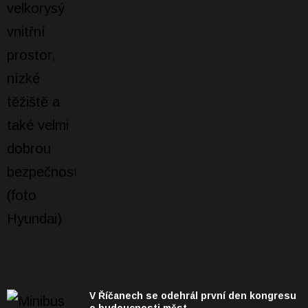
V Říčanech se odehrál první den kongresu