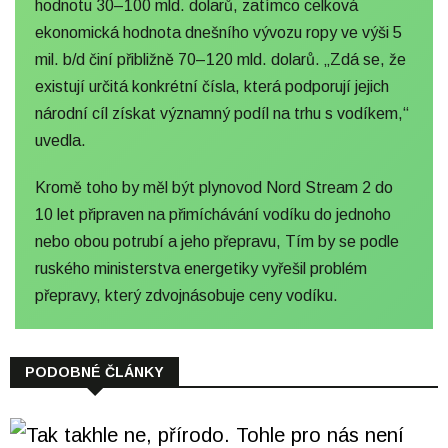
hodnotu 30–100 mld. dolarů, zatímco celková
ekonomická hodnota dnešního vývozu ropy ve výši 5
mil. b/d činí přibližně 70–120 mld. dolarů. „Zdá se, že
existují určitá konkrétní čísla, která podporují jejich
národní cíl získat významný podíl na trhu s vodíkem,“
uvedla.
Kromě toho by měl být plynovod Nord Stream 2 do
10 let připraven na přimíchávání vodíku do jednoho
nebo obou potrubí a jeho přepravu, Tím by se podle
ruského ministerstva energetiky vyřešil problém
přepravy, který zdvojnásobuje ceny vodíku.
PODOBNÉ ČLÁNKY