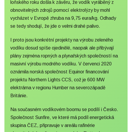
loňského roku došla k závěru, že vodík vyráběný z
obnovitelných zdrojů pomocí elektrolýzy by mohl
vycházet v Evropě zhruba na 9,75 eura/kg. Odhady
se tedy shodují, že jde o velmi drahé palivo.
I proto jsou konkrétní projekty na výrobu zeleného
vodíku dosud spíše ojedinělé, naopak ale přibývají
plány zejména ropných a plynařských společností na
masivní výrobu modrého vodíku. V červenci 2020
oznámila norská společnost Equinor financování
projektu Northern Lights CCS, což je 600 MW
elektrárna v regionu Humber na severozápadě
Británie.
Na současném vodíkovém boomu se podílí i Česko.
Společnost Sunfire, ve které má podíl energetická
skupina ČEZ, připravuje v areálu rafinérie