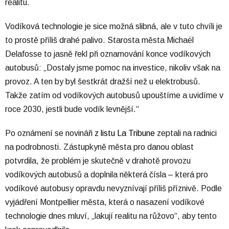
realitu.
Vodíková technologie je sice možná slibná, ale v tuto chvíli je
to prostě příliš drahé palivo. Starosta města Michaël
Delafosse to jasně řekl při oznamování konce vodíkových
autobusů: „Dostaly jsme pomoc na investice, nikoliv však na
provoz. A ten by byl šestkrát dražší než u elektrobusů.
Takže zatím od vodíkových autobusů upouštíme a uvidíme v
roce 2030, jestli bude vodík levnější.“
Po oznámení se novináři
z listu La Tribune
zeptali na radnici
na podrobnosti. Zástupkyně města pro danou oblast
potvrdila, že problém je skutečně v drahotě provozu
vodíkových autobusů a doplnila některá čísla – která pro
vodíkové autobusy opravdu nevyznívají příliš příznivě. Podle
vyjádření Montpellier města, která o nasazení vodíkové
technologie dnes mluví, „lakují realitu na růžovo“, aby tento