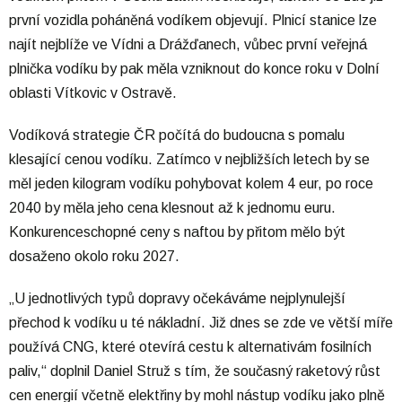
první vozidla poháněná vodíkem objevují. Plnicí stanice lze
najít nejblíže ve Vídni a Drážďanech, vůbec první veřejná
plnička vodíku by pak měla vzniknout do konce roku v Dolní
oblasti Vítkovic v Ostravě.
Vodíková strategie ČR počítá do budoucna s pomalu
klesající cenou vodíku. Zatímco v nejbližších letech by se
měl jeden kilogram vodíku pohybovat kolem 4 eur, po roce
2040 by měla jeho cena klesnout až k jednomu euru.
Konkurenceschopné ceny s naftou by přitom mělo být
dosaženo okolo roku 2027.
„U jednotlivých typů dopravy očekáváme nejplynulejší
přechod k vodíku u té nákladní. Již dnes se zde ve větší míře
používá CNG, které otevírá cestu k alternativám fosilních
paliv,“ doplnil Daniel Struž s tím, že současný raketový růst
cen energií včetně elektřiny by mohl nástup vodíku jako plně