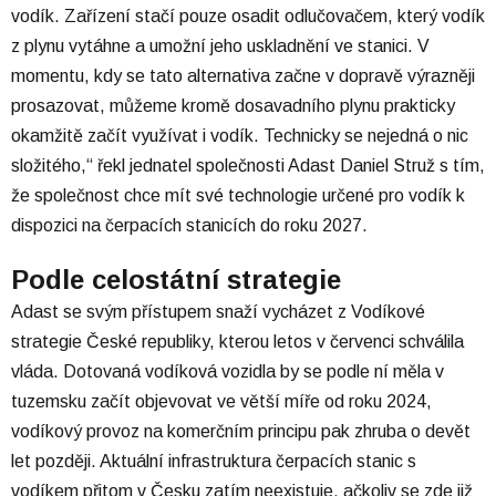
vodík. Zařízení stačí pouze osadit odlučovačem, který vodík
z plynu vytáhne a umožní jeho uskladnění ve stanici. V
momentu, kdy se tato alternativa začne v dopravě výrazněji
prosazovat, můžeme kromě dosavadního plynu prakticky
okamžitě začít využívat i vodík. Technicky se nejedná o nic
složitého,“ řekl jednatel společnosti Adast Daniel Struž s tím,
že společnost chce mít své technologie určené pro vodík k
dispozici na čerpacích stanicích do roku 2027.
Podle celostátní strategie
Adast se svým přístupem snaží vycházet z Vodíkové
strategie České republiky, kterou letos v červenci schválila
vláda. Dotovaná vodíková vozidla by se podle ní měla v
tuzemsku začít objevovat ve větší míře od roku 2024,
vodíkový provoz na komerčním principu pak zhruba o devět
let později. Aktuální infrastruktura čerpacích stanic s
vodíkem přitom v Česku zatím neexistuje, ačkoliv se zde již