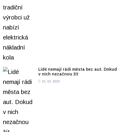
Lidé nemají rádi města bez aut. Dokud
v nich nezačnou žít
15. 03. 2023