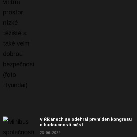
V Říčanech se odehrál první den kongresu
o budoucnosti měst
23. 06. 2022