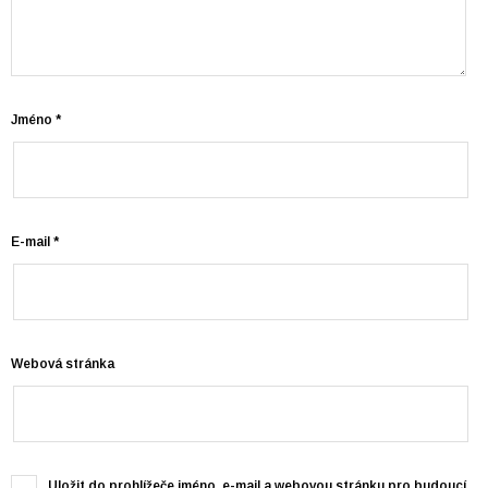
Jméno
*
E-mail
*
Webová stránka
Uložit do prohlížeče jméno, e-mail a webovou stránku pro budoucí