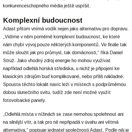
konkurenceschopného média ještě uspíšit.
Komplexní budoucnost
Adast přitom vnímá vodík nejen jako alternativu pro dopravu.
„Vidíme v něm poměrně komplexní budoucnost, ke které
nám chybí vývoj pouze některých komponentů. Ve finále tak
může sloužit jak pro průmysl, tak domácnosti,“ říká Daniel
Struž. Jako vhodný zdroj energie ho mohou využívat
například odlehlá horská střediska, u nichž je připojení ke
klasickým zdrojům buď komplikované, nebo příliš nákladné.
Spousta těchto lokalit navíc leží v místech s podprůměrnou
dobou slunečního svitu, tudíž zde není možné využít
fotovoltaické panely.
„Odlehlá místa v nížinách se zase nemohou spolehnout ani
na silnější vítr, a tak pro ně nepřipadá v úvahu ani větrná
alternativa,“ popisuje jednatel společnosti Adast. Podle něj je