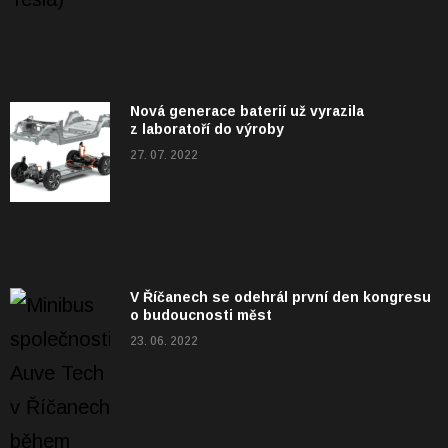
Nová generace baterií už vyrazila
z laboratoří do výroby
27. 07. 2022
V Říčanech se odehrál první den kongresu
o budoucnosti měst
23. 06. 2022