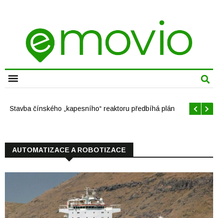
CHYTRÁ MĚSTA
Stavba čínského „kapesního“ reaktoru předbíhá plán
AUTOMATIZACE A ROBOTIZACE