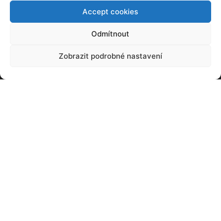
Accept cookies
Odmítnout
Zobrazit podrobné nastavení
Francouzský plán na rychlé zprovoznění
jaderné flotily dostal trhlinu. A to doslova
08. 03. 2023