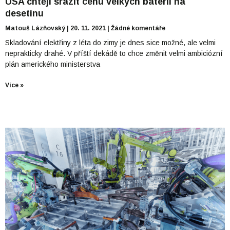
USA chtějí srazit cenu velkých baterií na
desetinu
Matouš Lázňovský
20. 11. 2021
Žádné komentáře
Skladování elektřiny z léta do zimy je dnes sice možné, ale velmi
neprakticky drahé. V příští dekádě to chce změnit velmi ambiciózní
plán amerického ministerstva
Více »