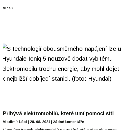
Více »
Přibývá elektromobilů, které umí pomoci síti
Vladimír Löbl
28. 08. 2021
Žádné komentáře
V nových typech elektromobilů se začíná stále více objevovat