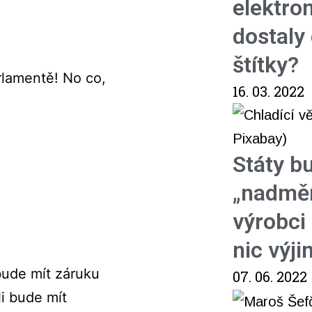
elektro
dostaly
štítky?
rlamentě! No co,
16. 03. 2022
Státy b
„nadměr
výrobci 
nic výj
bude mít záruku
07. 06. 2022
li bude mít