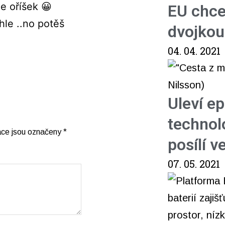
e oříšek 😀
EU chce
hle ..no potěš
dvojkou
04. 04. 2021
Uleví e
technol
ace jsou označeny
*
posílí 
07. 05. 2021