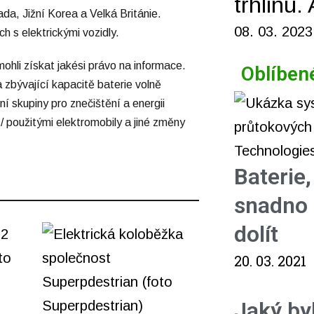
trhlinu.
a, Jižní Korea a Velká Británie.
08. 03. 2023
h s elektrickými vozidly.
mohli získat jakési právo na informace.
Oblíben
zbývající kapacitě baterie volně
ní skupiny pro znečištění a energii
 použitými elektromobily a jiné změny
Baterie
snadno 
dolít
20. 03. 2021
Jaký by