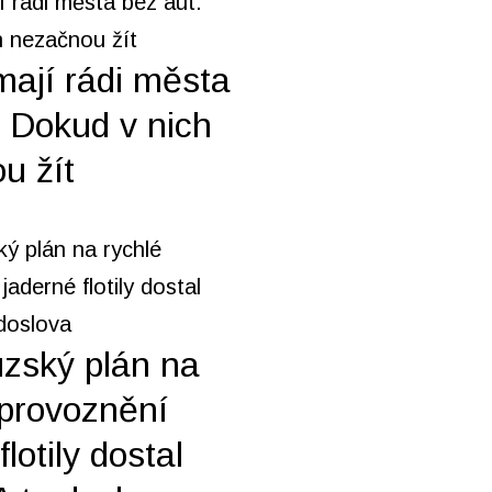
mají rádi města
. Dokud v nich
u žít
zský plán na
zprovoznění
flotily dostal