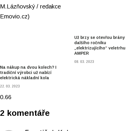
Už brzy se otevřou brány
dalšího ročníku
„elektrizujícího“ veletrhu
AMPER
08. 03. 2023
Na nákup na dvou kolech? I
tradiční výrobci už nabízí
elektrická nákladní kola
22. 03. 2023
2 komentáře