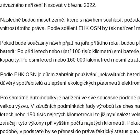
závazného nařízení hlasovat v březnu 2022.
Následně budou muset země, které s návrhem souhlasí, poža
vnitrostátního práva. Podle sdělení EHK OSN by tak nařízení mo
Pokud bude současný návrh přijat na jaře příštího roku, budou p
baterií: Po pěti letech nebo ujetí 100 tisíc kilometrů smí bater
kapacity. Po osmi letech nebo 160 000 kilometrech nesmí ztrát
Podle EHK OSN je cílem zabránit používání „nekvalitních bateri
důvěry spotřebitelů a zlepšení ekologických parametrů elektromo
Pro samotné automobilky je nařízení ve své současné podobě
velkou výzvu. V záručních podmínkách řady výrobců lze dnes naj
letech nebo 150 tisíc najetých kilometrech lze již nyní nalézt ve
zaručují tyto výkony i při vyšším počtu najetých kilometrů. Poku
podobě, v podstatě by se přenesl do práva faktický status quo.