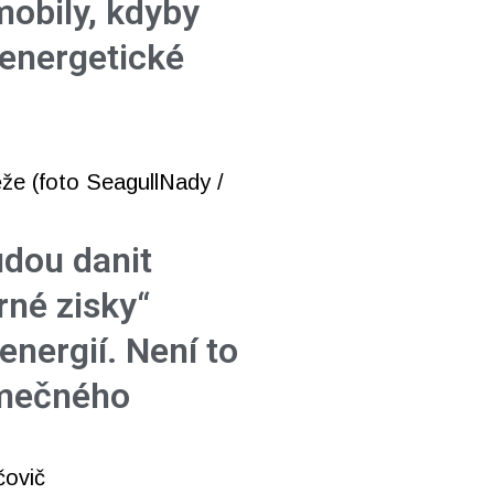
mobily, kdyby
 energetické
udou danit
né zisky“
energií. Není to
imečného