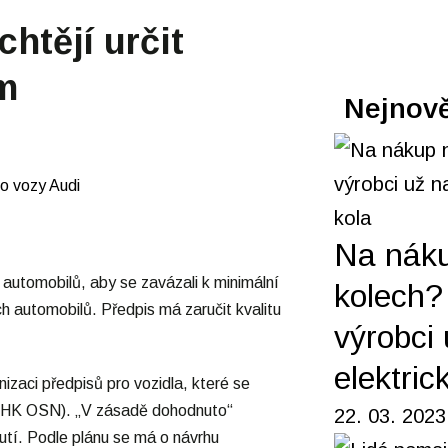
htějí určit
em
Nejnově
Na nák
automobilů, aby se zavázali k minimální
kolech? 
ch automobilů. Předpis má zaručit kvalitu
výrobci 
elektric
zaci předpisů pro vozidla, které se
EHK OSN). „V zásadě dohodnuto“
22. 03. 2023
tí. Podle plánu se má o návrhu