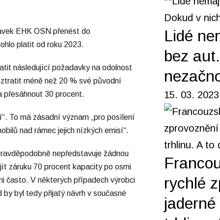
Lidé ne
davek EHK OSN přenést do
hlo platit od roku 2023.
bez aut
latit následující požadavky na odolnost
nezačno
ie ztratit méně než 20 % své původní
15. 03. 2023
a přesáhnout 30 procent.
í“. To má zásadní význam „pro posílení
bilů nad rámec jejich nízkých emisí“.
 pravděpodobně nepředstavuje žádnou
Francou
ít záruku 70 procent kapacity po osmi
rychlé 
lmi často. V některých případech výrobci
d by byl tedy přijatý návrh v současné
jaderné 