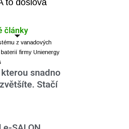
 A to doslova
é články
, kterou snadno
zvětšíte. Stačí
l e-SALON