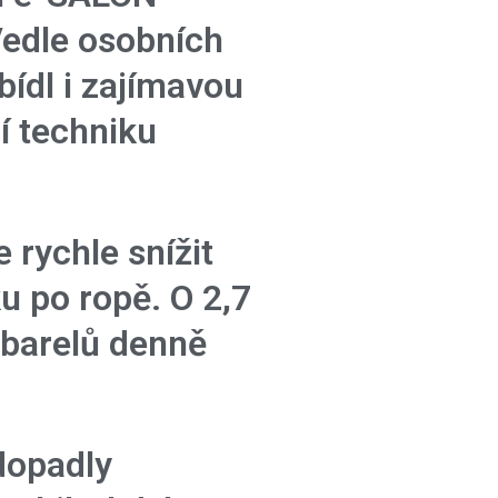
edle osobních
bídl i zajímavou
í techniku
 rychle snížit
u po ropě. O 2,7
 barelů denně
dopadly