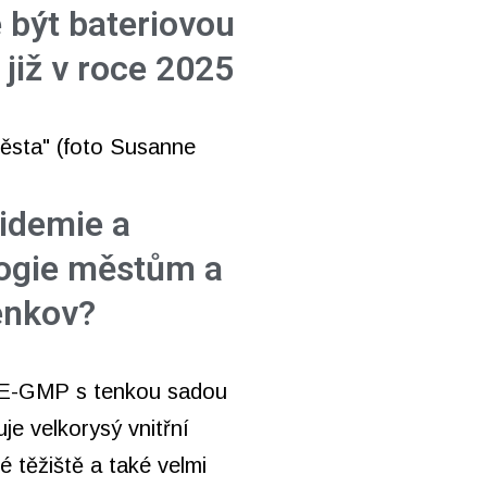
 být bateriovou
 již v roce 2025
pidemie a
ogie městům a
venkov?