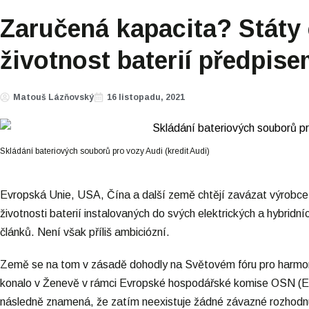
Zaručená kapacita? Státy c
životnost baterií předpis
Matouš Lázňovský
16 listopadu, 2021
Skládání bateriových souborů pro vozy Audi (kredit Audi)
Evropská Unie, USA, Čína a další země chtějí zavázat výrobce 
životnosti baterií instalovaných do svých elektrických a hybridní
článků. Není však příliš ambiciózní.
Země se na tom v zásadě dohodly na Světovém fóru pro harmoni
konalo v Ženevě v rámci Evropské hospodářské komise OSN (
následně znamená, že zatím neexistuje žádné závazné rozhodnu