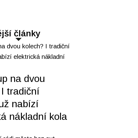
jší články
up na dvou
I tradiční
už nabízí
ká nákladní kola