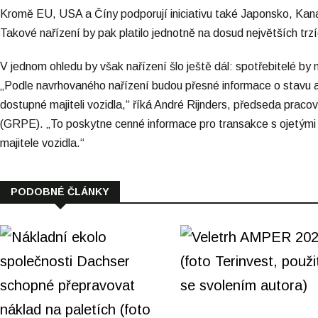
Kromě EU, USA a Číny podporují iniciativu také Japonsko, Kanad
Takové nařízení by pak platilo jednotně na dosud největších trzíc
V jednom ohledu by však nařízení šlo ještě dál: spotřebitelé by 
„Podle navrhovaného nařízení budou přesné informace o stavu a 
dostupné majiteli vozidla,“ říká André Rijnders, předseda pracov
(GRPE). „To poskytne cenné informace pro transakce s ojetými /
majitele vozidla.“
PODOBNÉ ČLÁNKY