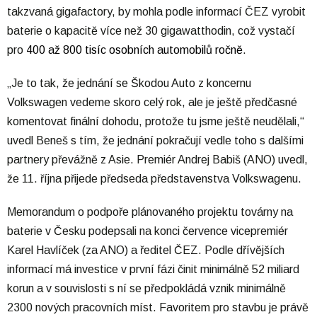
takzvaná gigafactory, by mohla podle informací ČEZ vyrobit
baterie o kapacitě více než 30 gigawatthodin, což vystačí
pro
400 až 800 tisíc osobních automobilů ročně
.
„Je to tak, že jednání se Škodou Auto z koncernu
Volkswagen vedeme skoro celý rok, ale je ještě předčasné
komentovat finální dohodu, protože tu jsme ještě neudělali,“
uvedl Beneš s tím, že jednání pokračují vedle toho s dalšími
partnery převážně z Asie. Premiér Andrej Babiš (ANO) uvedl,
že 11. října přijede předseda představenstva Volkswagenu.
Memorandum o podpoře plánovaného projektu továrny na
baterie v Česku podepsali na konci července vicepremiér
Karel Havlíček (za ANO) a ředitel ČEZ. Podle dřívějších
informací má investice v první fázi činit minimálně 52 miliard
korun a v souvislosti s ní se předpokládá vznik minimálně
2300 nových pracovních míst. Favoritem pro stavbu je právě