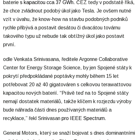
baterie
s kapacitou cca 37 GWh
. ČEZ tedy v podstatě říká,
že chce zvládnout podobý úkol jako Tesla. Je ovšem nutné
vzít v úvahu, že know-how na stavbu podobných podniků
rychle přibývá a postavit desátou či dvacátou továrnu
takového typu už nebude tak obtížný úkol jako postavit
první.
odle Venkata Srinivasana, ředitele Argonne Collaborative
Center for Energy Storage Science, by jen Spojené státy k
pokrytí předpokládané poptávky mohly během 15 let
potřebovat 20 až 40 gigatováren s celkovou terawattovou
kapacitou nových baterií. “Právě teď na to Spojené státy
nemají dostatek materiálů, takže klíčem k rozjezdu výroby
bude náhrada části dnes používaných materiálů a
recyklace,” řekl Srinivasan
pro IEEE Spectrum
.
General Motors, který se snaží bojovat s dnes dominantními