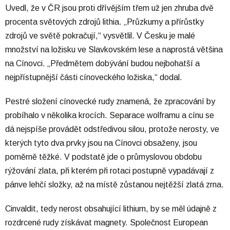
Uvedl, že v ČR jsou proti dřívějším třem už jen zhruba dvě
procenta světových zdrojů lithia. „Průzkumy a přírůstky
zdrojů ve světě pokračují,“ vysvětlil. V Česku je malé
množství na ložisku ve Slavkovském lese a naprostá většina
na Cínovci. „Předmětem dobývání budou nejbohatší a
nejpřístupnější části cínoveckého ložiska,“ dodal.
Pestré složení cínovecké rudy znamená, že zpracování by
probíhalo v několika krocích. Separace wolframu a cínu se
dá nejspíše provádět odstředivou silou, protože nerosty, ve
kterých tyto dva prvky jsou na Cínovci obsaženy, jsou
poměrně těžké. V podstatě jde o průmyslovou obdobu
rýžování zlata, při kterém při rotaci postupně vypadávají z
pánve lehčí složky, až na místě zůstanou nejtěžší zlatá zrna.
Cinvaldit, tedy nerost obsahující lithium, by se měl údajně z
rozdrcené rudy získávat magnety. Společnost European