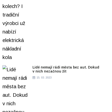
Lidé nemají rádi města bez aut. Dokud
v nich nezačnou žít
15. 03. 2023