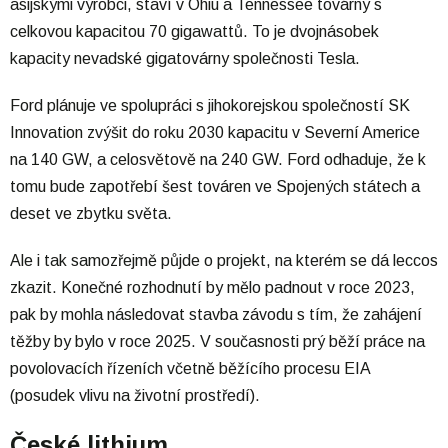
asijskými výrobci, staví v Ohiu a Tennessee továrny s
celkovou kapacitou 70 gigawattů. To je dvojnásobek
kapacity nevadské gigatovárny společnosti Tesla.
Ford plánuje ve spolupráci s jihokorejskou společností SK
Innovation zvýšit do roku 2030 kapacitu v Severní Americe
na 140 GW, a celosvětově na 240 GW. Ford odhaduje, že k
tomu bude zapotřebí šest továren ve Spojených státech a
deset ve zbytku světa.
Ale i tak samozřejmě půjde o projekt, na kterém se dá leccos
zkazit. Konečné rozhodnutí by mělo padnout v roce 2023,
pak by mohla následovat stavba závodu s tím, že zahájení
těžby by bylo v roce 2025. V současnosti prý běží práce na
povolovacích řízeních včetně běžícího procesu EIA
(posudek vlivu na životní prostředí).
České lithium