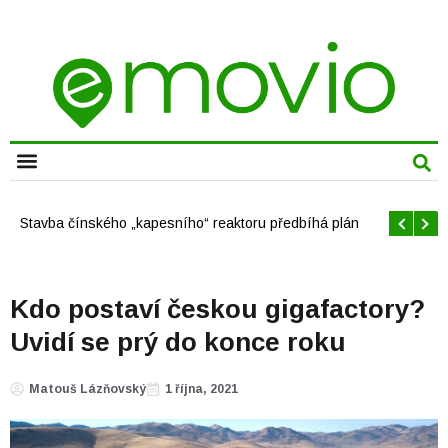
CHYTRÁ MĚSTA
Offshore větrné elektrárny v USA se mají brzy rozrůst
Kdo postaví českou gigafactory?
Uvidí se prý do konce roku
Matouš Lázňovský
1 října, 2021