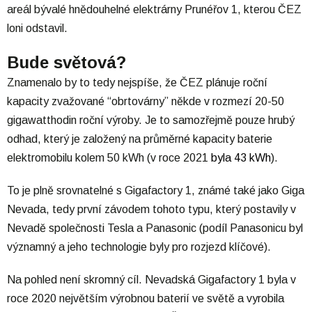
areál bývalé hnědouhelné elektrárny Prunéřov 1, kterou ČEZ
loni odstavil.
Bude světová?
Znamenalo by to tedy nejspíše, že ČEZ plánuje roční
kapacity zvažované “obrtovárny” někde v rozmezí 20-50
gigawatthodin roční výroby. Je to samozřejmě pouze hrubý
odhad, který je založený na průměrné kapacity baterie
elektromobilu kolem 50 kWh (v roce 2021
byla 43 kWh
).
To je plně srovnatelné s Gigafactory 1, známé také jako Giga
Nevada, tedy první závodem tohoto typu, který postavily v
Nevadě společnosti Tesla a Panasonic (podíl Panasonicu byl
významný a jeho technologie byly pro rozjezd klíčové).
Na pohled není skromný cíl. Nevadská Gigafactory 1 byla v
roce 2020 největším výrobnou baterií ve světě a vyrobila