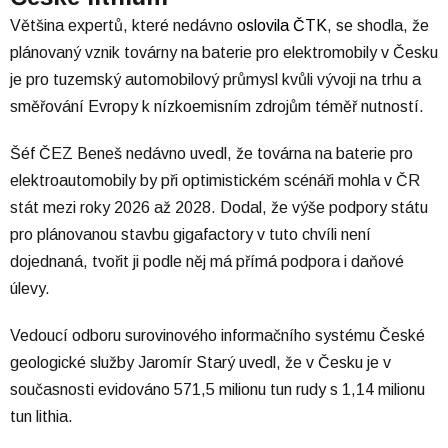
Většina expertů, které nedávno
oslovila ČTK
, se shodla, že
plánovaný vznik továrny na baterie pro elektromobily v Česku
je pro tuzemský automobilový průmysl kvůli vývoji na trhu a
směřování Evropy k nízkoemisním zdrojům téměř nutností.
Šéf ČEZ Beneš nedávno uvedl, že továrna na baterie pro
elektroautomobily by při optimistickém scénáři mohla v ČR
stát mezi roky 2026 až 2028. Dodal, že výše podpory státu
pro plánovanou stavbu gigafactory v tuto chvíli není
dojednaná, tvořit ji podle něj má přímá podpora i daňové
úlevy.
Vedoucí odboru surovinového informačního systému České
geologické služby Jaromír Starý uvedl, že v Česku je v
současnosti evidováno 571,5 milionu tun rudy s 1,14 milionu
tun lithia.