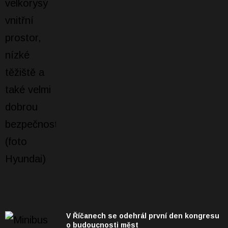
V Říčanech se odehrál první den kongresu
o budoucnosti měst