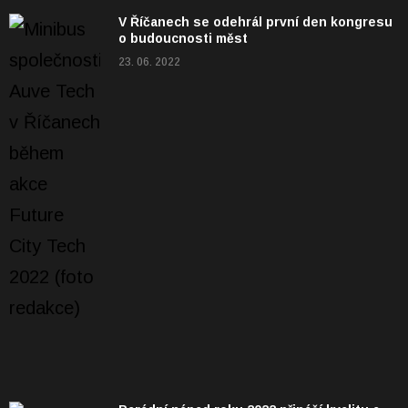
V Říčanech se odehrál první den kongresu
o budoucnosti měst
23. 06. 2022