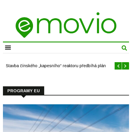
CHYTRÁ MĚSTA
Stavba čínského „kapesního“ reaktoru předbíhá plán
PROGRAMY EU