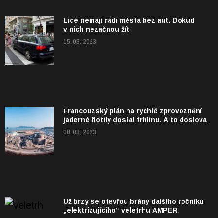
Lidé nemají rádi města bez aut. Dokud
v nich nezačnou žít
15. 03. 2023
Francouzský plán na rychlé zprovoznění
jaderné flotily dostal trhlinu. A to doslova
08. 03. 2023
Už brzy se otevřou brány dalšího ročníku
„elektrizujícího“ veletrhu AMPER