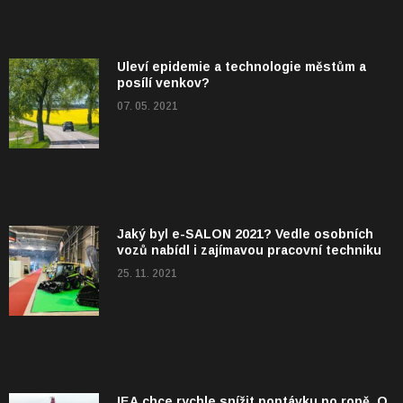
Uleví epidemie a technologie městům a
posílí venkov?
07. 05. 2021
Jaký byl e-SALON 2021? Vedle osobních
vozů nabídl i zajímavou pracovní techniku
25. 11. 2021
IEA chce rychle snížit poptávku po ropě. O