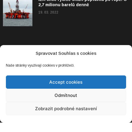
2,7 milionu barelů denně
19. 03. 2022
Spravovat Souhlas s cookies
KATEGORIE
Byznys
Naše stránky využívají cookies v prohlížeči.
Chytrá města
Accept cookies
E-life
Emobilita
Odmítnout
Energie
Zobrazit podrobné nastavení
Technologie
Vzdělávání