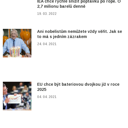
IEA chce rychle snížit poptávku po ropě. O
2,7 milionu barelů denně
19. 03. 2022
Ani nobelistům nemůžete vždy věřit. Jak se
to má s jedním zázrakem
24. 04. 2021
EU chce být bateriovou dvojkou již v roce
2025
04. 04. 2021