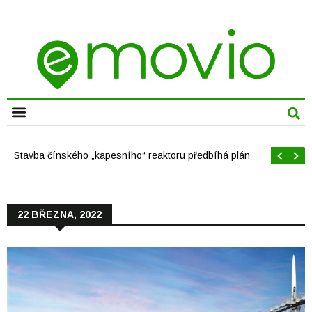
CHYTRÁ MĚSTA
Stavba čínského „kapesního“ reaktoru předbíhá plán
22 BŘEZNA, 2022