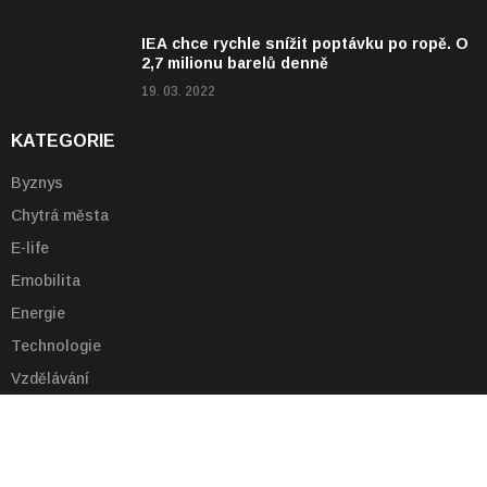
IEA chce rychle snížit poptávku po ropě. O
2,7 milionu barelů denně
19. 03. 2022
KATEGORIE
Byznys
Chytrá města
E-life
Emobilita
Energie
Technologie
Vzdělávání