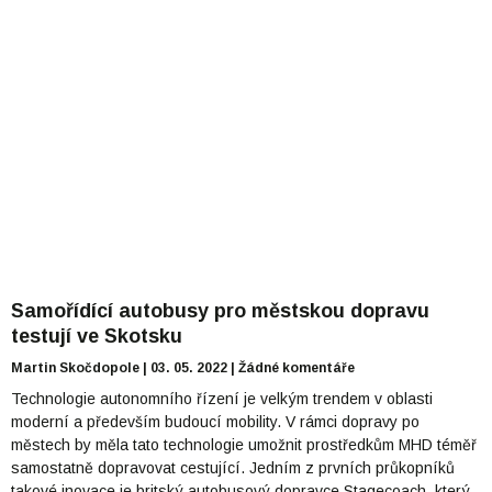
Samořídící autobusy pro městskou dopravu
testují ve Skotsku
Martin Skočdopole
03. 05. 2022
Žádné komentáře
Technologie autonomního řízení je velkým trendem v oblasti
moderní a především budoucí mobility. V rámci dopravy po
městech by měla tato technologie umožnit prostředkům MHD téměř
samostatně dopravovat cestující. Jedním z prvních průkopníků
takové inovace je britský autobusový dopravce Stagecoach, který