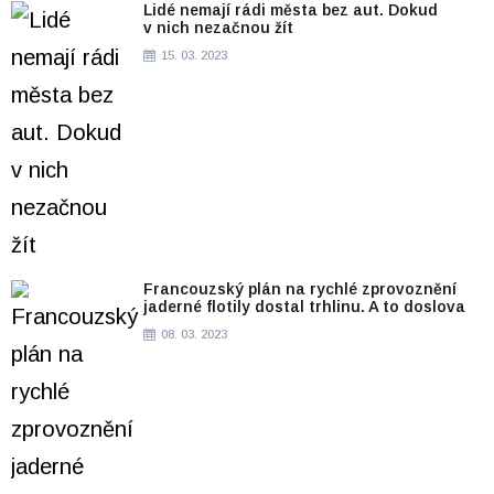
Lidé nemají rádi města bez aut. Dokud
v nich nezačnou žít
15. 03. 2023
Francouzský plán na rychlé zprovoznění
jaderné flotily dostal trhlinu. A to doslova
08. 03. 2023