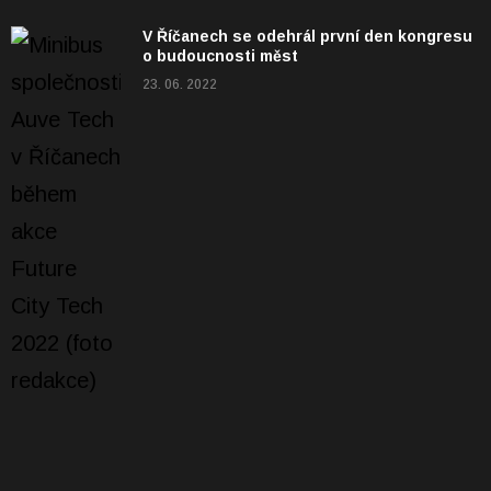
V Říčanech se odehrál první den kongresu
o budoucnosti měst
23. 06. 2022