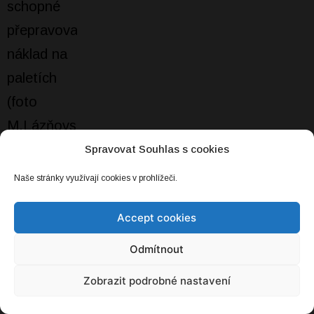
Spravovat Souhlas s cookies
Naše stránky využívají cookies v prohlížeči.
Accept cookies
Odmítnout
Lidé nemají rádi města bez aut. Dokud
v nich nezačnou žít
Zobrazit podrobné nastavení
15. 03. 2023