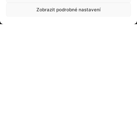
Zobrazit podrobné nastavení
NEJČTENĚJŠÍ
Baterie, kterou snadno snadno zvětšíte.
Stačí dolít
20. 03. 2021