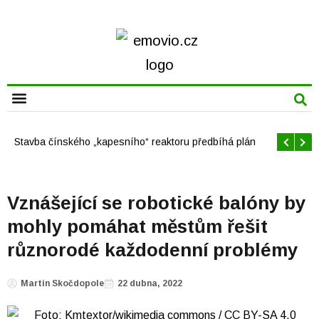
CHYTRÁ MĚSTA
Offshore větrné elektrárny v USA se mají brzy rozrůst
Vznášející se robotické balóny by
mohly pomáhat městům řešit
různorodé každodenní problémy
Martin Skočdopole
22 dubna, 2022