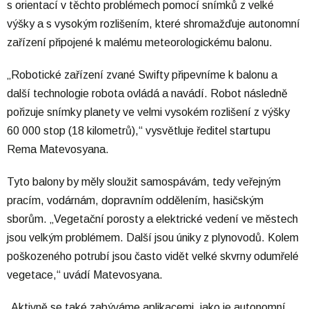
s orientací v těchto problémech pomocí snímků z velké
výšky a s vysokým rozlišením, které shromažďuje autonomní
zařízení připojené k malému meteorologickému balonu.
„Robotické zařízení zvané Swifty připevníme k balonu a
další technologie robota ovládá a navádí. Robot následně
pořizuje snímky planety ve velmi vysokém rozlišení z výšky
60 000 stop (18 kilometrů),“ vysvětluje ředitel startupu
Rema Matevosyana.
Tyto balony by měly sloužit samospávám, tedy veřejným
pracím, vodárnám, dopravním oddělením, hasičským
sborům. „Vegetační porosty a elektrické vedení ve městech
jsou velkým problémem. Další jsou úniky z plynovodů. Kolem
poškozeného potrubí jsou často vidět velké skvrny odumřelé
vegetace,“ uvádí Matevosyana.
„Aktivně se také zabýváme aplikacemi, jako je autonomní