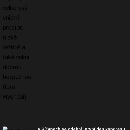
V Říčanech se odehrál první den kongresu