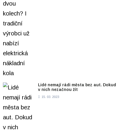
Lidé nemají rádi města bez aut. Dokud
v nich nezačnou žít
15. 03. 2023