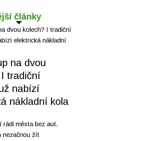
jší články
up na dvou
I tradiční
už nabízí
ká nákladní kola