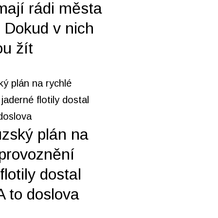
mají rádi města
. Dokud v nich
u žít
zský plán na
zprovoznění
flotily dostal
 A to doslova