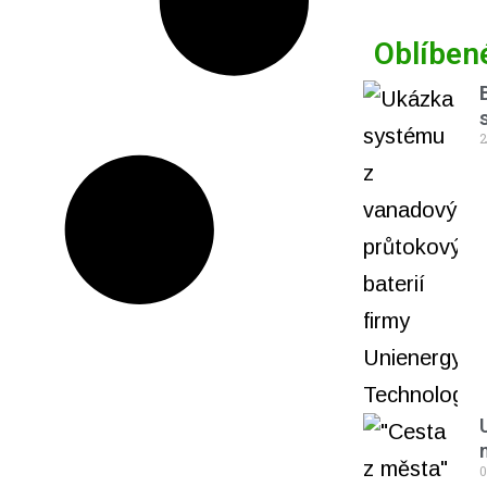
Oblíben
2
0