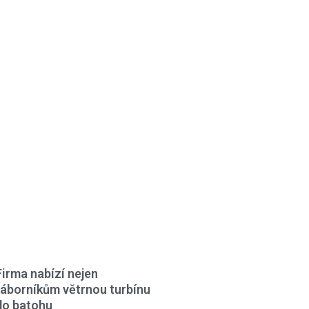
Firma nabízí nejen
táborníkům větrnou turbínu
do batohu