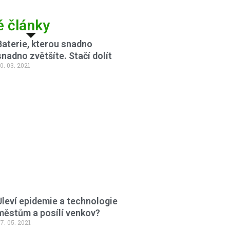
é články
Baterie, kterou snadno
snadno zvětšíte. Stačí dolít
0. 03. 2021
Uleví epidemie a technologie
městům a posílí venkov?
7. 05. 2021