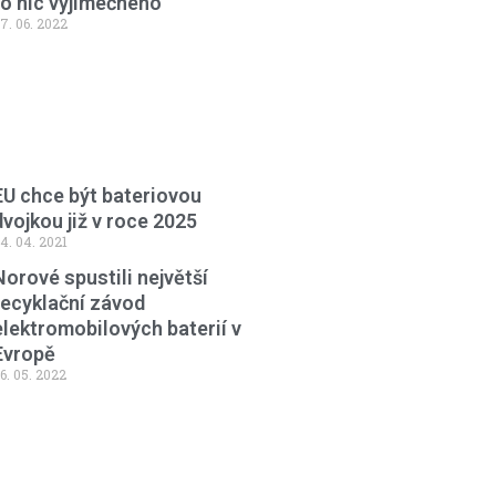
to nic výjimečného
7. 06. 2022
EU chce být bateriovou
dvojkou již v roce 2025
4. 04. 2021
Norové spustili největší
recyklační závod
elektromobilových baterií v
Evropě
6. 05. 2022