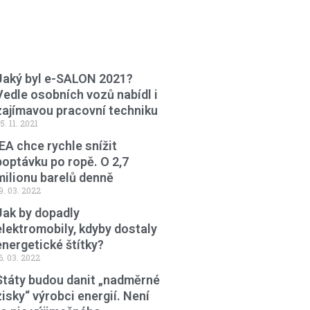
Jaký byl e-SALON 2021?
Vedle osobních vozů nabídl i
zajímavou pracovní techniku
5. 11. 2021
IEA chce rychle snížit
poptávku po ropě. O 2,7
milionu barelů denně
9. 03. 2022
Jak by dopadly
elektromobily, kdyby dostaly
energetické štítky?
6. 03. 2022
Státy budou danit „nadměrné
zisky“ výrobci energií. Není