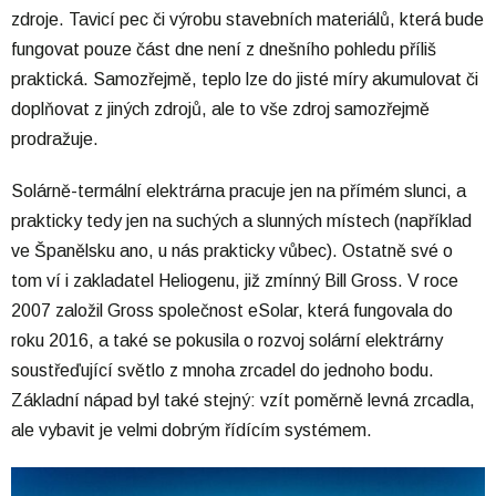
zdroje. Tavicí pec či výrobu stavebních materiálů, která bude
fungovat pouze část dne není z dnešního pohledu příliš
praktická. Samozřejmě, teplo lze do jisté míry akumulovat či
doplňovat z jiných zdrojů, ale to vše zdroj samozřejmě
prodražuje.
Solárně-termální elektrárna pracuje jen na přímém slunci, a
prakticky tedy jen na suchých a slunných místech (například
ve Španělsku ano, u nás prakticky vůbec). Ostatně své o
tom ví i zakladatel Heliogenu, již zmínný Bill Gross. V roce
2007 založil Gross společnost eSolar, která fungovala do
roku 2016, a také se pokusila o rozvoj solární elektrárny
soustřeďující světlo z mnoha zrcadel do jednoho bodu.
Základní nápad byl také stejný: vzít poměrně levná zrcadla,
ale vybavit je velmi dobrým řídícím systémem.