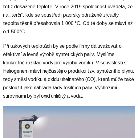
totiž dosažené teplotě. V roce 2019 společnost uváděla, že
na „terči“, kde se soustředí paprsky odrážené zrcadly,
tepolta těsně přesahovala 1 000 °C. Od té doby se mluví až
o 1 500°C.
Při takových teplotách by se podle firmy dá uvažovat o
efektivní a levné výrobě syntetických paliv. Myslíme
konkrétně rozklad vody pro výrobu vodíku. V souvislosti s
Heliogenem mluví nejčastěji o produkci tzv. syntézního plynu,
tedy směsi vodíku a oxidu uhelnatého (CO), která může také
posloužit jako náhrada řady fosilních paliv. Výchozími
surovinami by byl oxid uhličitý a voda.