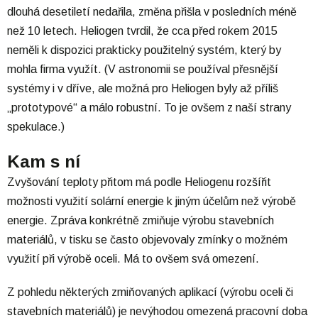
dlouhá desetiletí nedařila, změna přišla v posledních méně
než 10 letech. Heliogen tvrdil, že cca před rokem 2015
neměli k dispozici prakticky použitelný systém, který by
mohla firma využít. (V astronomii se používal přesnější
systémy i v dříve, ale možná pro Heliogen byly až příliš
„prototypové“ a málo robustní. To je ovšem z naší strany
spekulace.)
Kam s ní
Zvyšování teploty přitom má podle Heliogenu rozšířit
možnosti využití solární energie k jiným účelům než výrobě
energie. Zpráva konkrétně zmiňuje výrobu stavebních
materiálů, v tisku se často objevovaly zmínky o možném
využití při výrobě oceli. Má to ovšem svá omezení.
Z pohledu některých zmiňovaných aplikací (výrobu oceli či
stavebních materiálů) je nevýhodou omezená pracovní doba