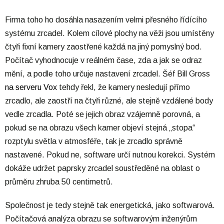
Firma toho ho dosáhla nasazením velmi přesného řídícího
systému zrcadel. Kolem cílové plochy na věži jsou umístěny
čtyři fixní kamery zaostřené každá na jiný pomyslný bod.
Počítač vyhodnocuje v reálném čase, zda a jak se odraz
mění, a podle toho určuje nastavení zrcadel. Šéf Bill Gross
na serveru Vox
tehdy řekl, že kamery nesledují přímo
zrcadlo, ale zaostří na čtyři různé, ale stejně vzdálené body
vedle zrcadla. Poté se jejich obraz vzájemně porovná, a
pokud se na obrazu všech kamer objeví stejná „stopa“
rozptylu světla v atmosféře, tak je zrcadlo správně
nastavené. Pokud ne, software určí nutnou korekci. Systém
dokáže udržet paprsky zrcadel soustředěné na oblast o
průměru zhruba 50 centimetrů.
Společnost je tedy stejně tak energetická, jako softwarová.
Počítačová analýza obrazu se softwarovým inženýrům