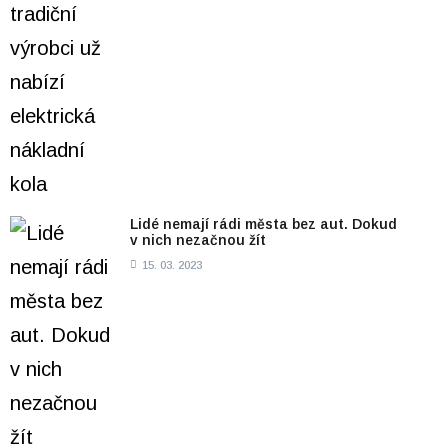
Lidé nemají rádi města bez aut. Dokud
v nich nezačnou žít
15. 03. 2023