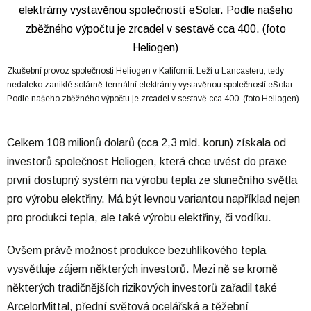
Zkušební provoz společnosti Heliogen v Kalifornii. Leží u Lancasteru, tedy
nedaleko zaniklé solárně-termální elektrárny vystavěnou společností eSolar.
Podle našeho zběžného výpočtu je zrcadel v sestavě cca 400. (foto Heliogen)
Celkem 108 milionů dolarů (cca 2,3 mld. korun) získala od
investorů společnost Heliogen, která chce uvést do praxe
první dostupný systém na výrobu tepla ze slunečního světla
pro výrobu elektřiny. Má být levnou variantou například nejen
pro produkci tepla, ale také výrobu elektřiny, či vodíku.
Ovšem právě možnost produkce bezuhlíkového tepla
vysvětluje zájem některých investorů. Mezi ně se kromě
některých tradičnějších rizikových investorů zařadil také
ArcelorMittal, přední světová ocelářská a těžební