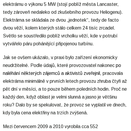
elektrárnu o výkonu 5 MW (stojí poblíž města Lancaster,
tedy zároveň nedaleko od zkušebního provozu Heliogenu).
Elektrárna se skládala ze dvou „jednotek“, tedy de facto
dvou věží, kolem kterých stálo celkem 24 tisíc zrcadel.
Světlo se soustředilo poblíž vrcholku věží, kde v potrubí
vytvářelo páru pohánějící připojenou turbínu.
Jak se ovšem ukázalo, v praxi bylo zařízení ekonomicky
neudržitelné. Podle údajů, které provozovatel nakonec
po
naléhání některých zájemců a aktivistů zveřejnil
, pracovala
elektrárna minimálně v prvních letech provozu zhruba čtyři až
pět dní v měsíci, a to pouze během poledních hodin. Proč ne
každý den, když oblast je velmi slunná a jasno je většinu
roku? Dalo by se spekulovat, že provoz se vyplatil ve dnech,
kdy byla cena elektřiny na trzích zvýšená.
Mezi červencem 2009 a 2010 vyrobila cca 552