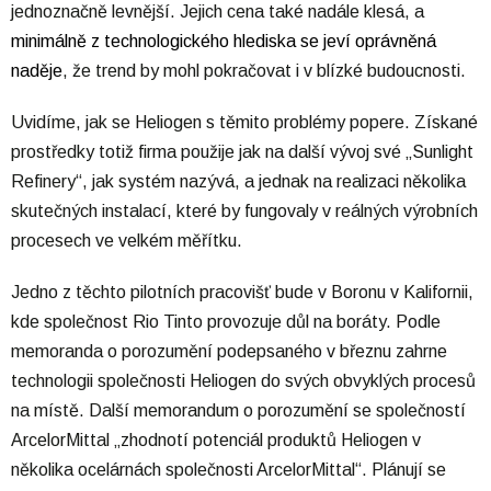
jednoznačně levnější. Jejich cena také nadále klesá, a
minimálně z technologického hlediska se jeví oprávněná
naděje
, že trend by mohl pokračovat i v blízké budoucnosti.
Uvidíme, jak se Heliogen s těmito problémy popere. Získané
prostředky totiž firma použije jak na další vývoj své „Sunlight
Refinery“, jak systém nazývá, a jednak na realizaci několika
skutečných instalací, které by fungovaly v reálných výrobních
procesech ve velkém měřítku.
Jedno z těchto pilotních pracovišť bude v Boronu v Kalifornii,
kde společnost Rio Tinto provozuje důl na boráty. Podle
memoranda o porozumění podepsaného v březnu zahrne
technologii společnosti Heliogen do svých obvyklých procesů
na místě. Další memorandum o porozumění se společností
ArcelorMittal „zhodnotí potenciál produktů Heliogen v
několika ocelárnách společnosti ArcelorMittal“. Plánují se