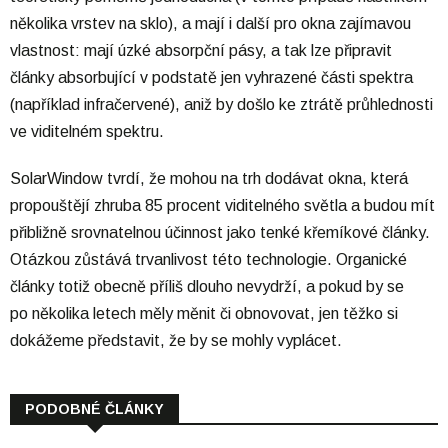
několika vrstev na sklo), a mají i další pro okna zajímavou
vlastnost: mají úzké absorpční pásy, a tak lze připravit
články absorbující v podstatě jen vyhrazené části spektra
(například infračervené), aniž by došlo ke ztrátě průhlednosti
ve viditelném spektru.
SolarWindow tvrdí, že mohou na trh dodávat okna, která
propouštějí zhruba 85 procent viditelného světla a budou mít
přibližně srovnatelnou účinnost jako tenké křemíkové články.
Otázkou zůstává trvanlivost této technologie. Organické
články totiž obecně příliš dlouho nevydrží, a pokud by se
po několika letech měly měnit či obnovovat, jen těžko si
dokážeme představit, že by se mohly vyplácet.
PODOBNÉ ČLÁNKY