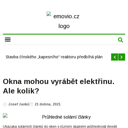
CHYTRÁ MĚSTA
Offshore větrné elektrárny v USA se mají brzy rozrůst
Okna mohou vyrábět elektřinu.
Ale kolik?
Josef Janků
21 dubna, 2021
Ukázaka solárních článků do oken s různým stupněm průhlednosti (kredit