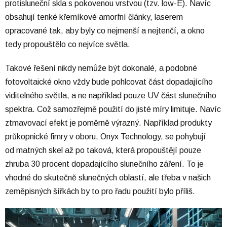
protisluneční skla s pokovenou vrstvou (tzv. low-E). Navíc
obsahují tenké křemíkové amorfní články, laserem
opracované tak, aby byly co nejmenší a nejtenčí, a okno
tedy propouštělo co nejvíce světla.
Takové řešení nikdy nemůže být dokonalé, a podobné
fotovoltaické okno vždy bude pohlcovat část dopadajícího
viditelného světla, a ne například pouze UV část slunečního
spektra. Což samozřejmě použití do jisté míry limituje. Navíc
ztmavovací efekt je poměrně výrazný. Například produkty
průkopnické fimry v oboru, Onyx Technology, se pohybují
od matných skel až po taková, která propouštějí pouze
zhruba 30 procent dopadajícího slunečního záření. To je
vhodné do skutečně slunečných oblastí, ale třeba v našich
zeměpisných šířkách by to pro řadu použití bylo příliš.