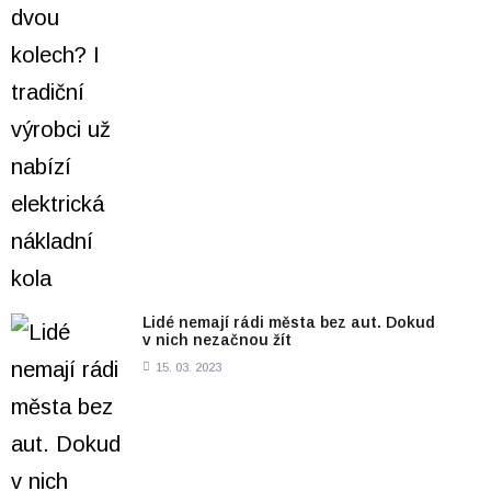
Lidé nemají rádi města bez aut. Dokud
v nich nezačnou žít
15. 03. 2023