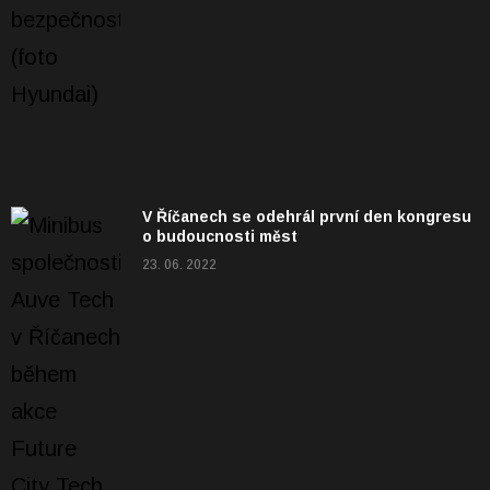
V Říčanech se odehrál první den kongresu
o budoucnosti měst
23. 06. 2022