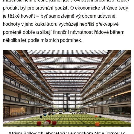
produkt byl pro srovnání použit. O ekonomické stránce tedy
je těžké hovořit – byť samozřejmě výrobcem udávané
hodnoty v jeho kalkulátoru vycházejí nepříliš překvapivě
poměrně dobře a slibují finanční návratnost řádově během
několika let podle místních podmínek.
Atrium Bellových laboratoří v americkém New Jersey se