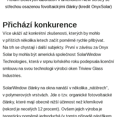
střechou osazenou fovoltaickými články (kredit OnyxSolar)
Přichází konkurence
Více ukáží až konkrétní zkušenosti, kterých by mohlo
v příštích několika letech začít poměrně rychle přibývat.
Na trh se chystají i další subjekty. První v závěsu za Onyx
Solar by mohla být americká společnost SolarWindow
Technologies, která v srpnu loňského roku podepsala licenční
smlouvu na svou technologii výrobci oken Triview Glass
Industries.
SolarWindow články na okna nanáší v několika „nátěrech“,
v polymerových vrstvách. Jde o tzv. organické fotovoltaické
články, které mají obecně nižší účinnost než křemíkové
(rekord je necelých 12 procent). Ovšem jejich výroba je
teoreticky poměrně jednoduchá (v tomto případě nástřikem