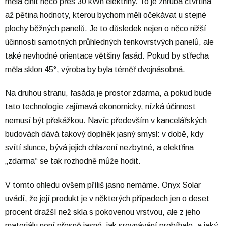
měla činit něco přes 30 kWh elektřiny. To je zhruba čtvrtina
až pětina hodnoty, kterou bychom měli očekávat u stejné
plochy běžných panelů. Je to důsledek nejen o něco nižší
účinnosti samotných průhledných tenkovrstvých panelů, ale
také nevhodné orientace většiny fasád. Pokud by střecha
měla sklon 45°, výroba by byla téměř dvojnásobná.
Na druhou stranu, fasáda je prostor zdarma, a pokud bude
tato technologie zajímavá ekonomicky, nízká účinnost
nemusí být překážkou. Navíc především v kancelářských
budovách dává takový doplněk jasný smysl: v době, kdy
svítí slunce, bývá jejich chlazení nezbytné, a elektřina
„zdarma“ se tak rozhodně může hodit.
V tomto ohledu ovšem příliš jasno nemáme. Onyx Solar
uvádí, že její produkt je v některých případech jen o deset
procent dražší než skla s pokovenou vrstvou, ale z jeho
materiálu není přesně jasné, jak srovnávání probíhalo, a jaký