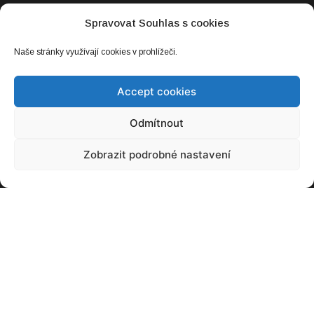
Spravovat Souhlas s cookies
Francouzský plán na rychlé zprovoznění
jaderné flotily dostal trhlinu. A to doslova
Naše stránky využívají cookies v prohlížeči.
08. 03. 2023
Accept cookies
Odmítnout
Zobrazit podrobné nastavení
Už brzy se otevřou brány dalšího ročníku