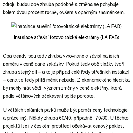
zdrojů budou obě zhruba podobné a změna se pohybuje
kolem dvou procent ročně, ovšem s opačným znaménkem.
Instalace střešní fotovoltaické elektrárny (
LA FAB
)
Oba trendy jsou tedy zhruba vyrovnané a závisí na jejich
poměru v ceně dané zakázky. Pokud tedy obě složky tvoří
zhruba stejný díl – a to je případ celé řady střešních instalací
– cena se tedy příliš měnit nebude. Z ekonomického hlediska
by mohly hrát větší význam změny v ceně elektřiny, která
podle většinových očekávání spíše poroste.
U větších solárních parků může být poměr ceny technologie
a práce jiný. Někdy zhruba 60/40, případně i 70/30. U těchto
projektů lze i v českém prostředí očekávat cenový pokles.