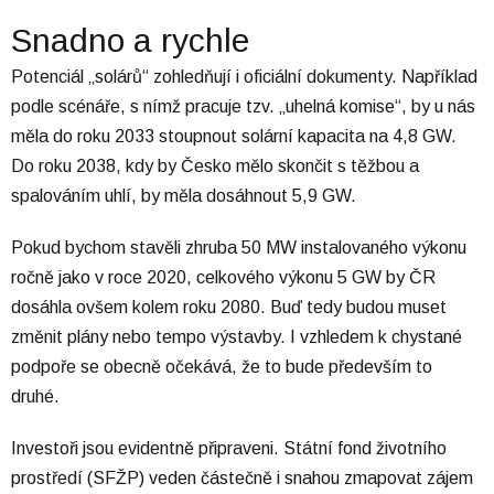
Snadno a rychle
Potenciál „solárů“ zohledňují i oficiální dokumenty. Například
podle scénáře, s nímž pracuje tzv. „uhelná komise“, by u nás
měla do roku 2033 stoupnout solární kapacita na 4,8 GW.
Do roku 2038, kdy by Česko mělo skončit s těžbou a
spalováním uhlí, by měla dosáhnout 5,9 GW.
Pokud bychom stavěli zhruba 50 MW instalovaného výkonu
ročně jako v roce 2020, celkového výkonu 5 GW by ČR
dosáhla ovšem kolem roku 2080. Buď tedy budou muset
změnit plány nebo tempo výstavby. I vzhledem k chystané
podpoře se obecně očekává, že to bude především to
druhé.
Investoři jsou evidentně připraveni. Státní fond životního
prostředí (SFŽP) veden částečně i snahou zmapovat zájem