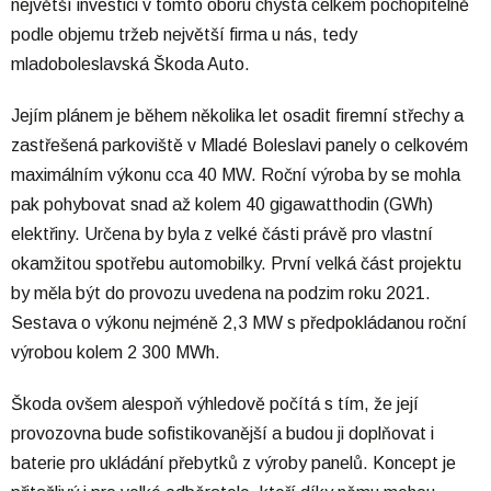
největší investici v tomto oboru chystá celkem pochopitelně
podle objemu tržeb největší firma u nás, tedy
mladoboleslavská Škoda Auto.
Jejím plánem je během několika let osadit firemní střechy a
zastřešená parkoviště v Mladé Boleslavi panely o celkovém
maximálním výkonu cca 40 MW. Roční výroba by se mohla
pak pohybovat snad až kolem 40 gigawatthodin (GWh)
elektřiny. Určena by byla z velké části právě pro vlastní
okamžitou spotřebu automobilky. První velká část projektu
by měla být do provozu uvedena na podzim roku 2021.
Sestava o výkonu nejméně 2,3 MW s předpokládanou roční
výrobou kolem 2 300 MWh.
Škoda ovšem alespoň výhledově počítá s tím, že její
provozovna bude sofistikovanější a budou ji doplňovat i
baterie pro ukládání přebytků z výroby panelů. Koncept je