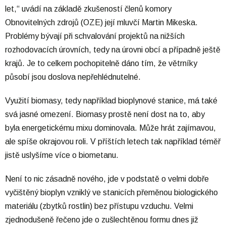
let,“ uvádí na základě zkušeností členů komory
Obnovitelných zdrojů (OZE) její mluvčí Martin Mikeska.
Problémy bývají při schvalování projektů na nižších
rozhodovacích úrovních, tedy na úrovni obcí a případně ještě
krajů. Je to celkem pochopitelně dáno tím, že větrníky
působí jsou doslova nepřehlédnutelné.
Využití biomasy, tedy například bioplynové stanice, má také
svá jasné omezení. Biomasy prostě není dost na to, aby
byla energetickému mixu dominovala. Může hrát zajímavou,
ale spíše okrajovou roli. V příštích letech tak například téměř
jistě uslyšíme více o biometanu.
Není to nic zásadně nového, jde v podstatě o velmi dobře
vyčištěný bioplyn vzniklý ve stanicích přeměnou biologického
materiálu (zbytků rostlin) bez přístupu vzduchu. Velmi
zjednodušeně řečeno jde o zušlechtěnou formu dnes již