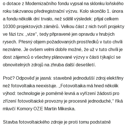
o dotace z Modernizačního fondu vypsal na sklonku loňského
roku takzvanou předregistrační výzvu. Kolo skončilo 1. února
a fondu několik dní trvalo, než sdělil výsledek: přijal celkem
10300 projektových záměrů. Velkou část z nich tvoří projekty
ve fázi tzv. „vize“, tedy připravené jen opravdu v hrubých
rysech. Přesný objem požadovaných prostředků v tuto chvíli
neznáme. Je ovšem velmi dobře možné, že už v tuto chvíli je
dost zájemců o všechny plánované výzvy v části týkající se
obnovitelných zdrojů na zhruba další desetiletí.
Proč? Odpověď je jasná: stavebně jednodušší zdroj elektřiny
než fotovoltaika neexistuje. „Fotovoltaika má hned několik
výhod: technologie je poměrně levná a vyřízení žádosti pro
zřízení fotovoltaické provozny je procesně jednoduché,“ říká
mluvčí Komory OZE Martin Mikeska.
Stavba fotovoltaického zdroje je proti tomu podstatně