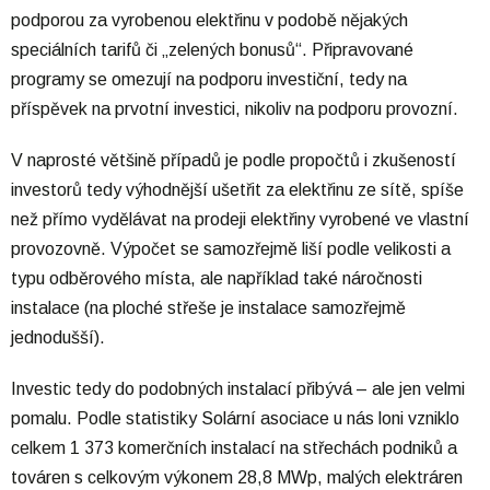
podporou za vyrobenou elektřinu v podobě nějakých
speciálních tarifů či „zelených bonusů“. Připravované
programy se omezují na podporu investiční, tedy na
příspěvek na prvotní investici, nikoliv na podporu provozní.
V naprosté většině případů je podle propočtů i zkušeností
investorů tedy výhodnější ušetřit za elektřinu ze sítě, spíše
než přímo vydělávat na prodeji elektřiny vyrobené ve vlastní
provozovně. Výpočet se samozřejmě liší podle velikosti a
typu odběrového místa, ale například také náročnosti
instalace (na ploché střeše je instalace samozřejmě
jednodušší).
Investic tedy do podobných instalací přibývá – ale jen velmi
pomalu. Podle statistiky Solární asociace u nás loni vzniklo
celkem 1 373 komerčních instalací na střechách podniků a
továren s celkovým výkonem 28,8 MWp, malých elektráren