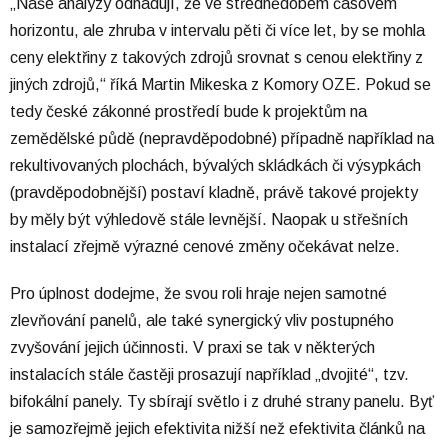
„Naše analýzy odhadují, že ve střednědobém časovém
horizontu, ale zhruba v intervalu pěti či více let, by se mohla
ceny elektřiny z takových zdrojů srovnat s cenou elektřiny z
jiných zdrojů,“ říká Martin Mikeska z Komory OZE. Pokud se
tedy české zákonné prostředí bude k projektům na
zemědělské půdě (nepravděpodobné) případně například na
rekultivovaných plochách, bývalých skládkách či výsypkách
(pravděpodobnější) postaví kladně, právě takové projekty
by měly být výhledově stále levnější. Naopak u střešních
instalací zřejmě výrazné cenové změny očekávat nelze.
Pro úplnost dodejme, že svou roli hraje nejen samotné
zlevňování panelů, ale také synergický vliv postupného
zvyšování jejich účinnosti. V praxi se tak v některých
instalacích stále častěji prosazují například „dvojité“, tzv.
bifokální panely. Ty sbírají světlo i z druhé strany panelu. Byť
je samozřejmě jejich efektivita nižší než efektivita článků na