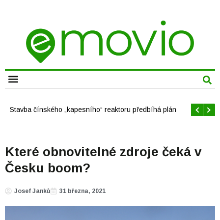
CHYTRÁ MĚSTA
Offshore větrné elektrárny v USA se mají brzy rozrůst
Které obnovitelné zdroje čeká v
Česku boom?
Josef Janků
31 března, 2021