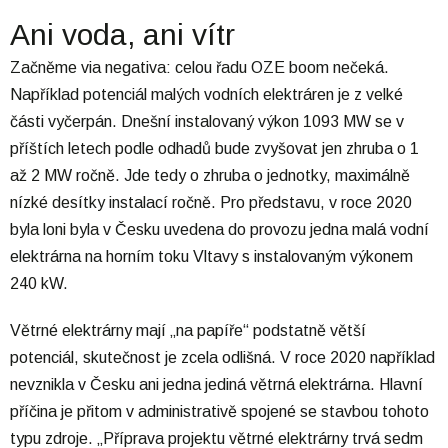
Ani voda, ani vítr
Začněme via negativa: celou řadu OZE boom nečeká.
Například potenciál malých vodních elektráren je z velké
části vyčerpán. Dnešní instalovaný výkon 1093 MW se v
příštích letech podle odhadů bude zvyšovat jen zhruba o 1
až 2 MW ročně. Jde tedy o zhruba o jednotky, maximálně
nízké desítky instalací ročně. Pro představu, v roce 2020
byla loni byla v Česku uvedena do provozu jedna malá vodní
elektrárna na horním toku Vltavy s instalovaným výkonem
240 kW.
Větrné elektrárny mají „na papíře“ podstatně větší
potenciál, skutečnost je zcela odlišná. V roce 2020 například
nevznikla v Česku ani jedna jediná větrná elektrárna. Hlavní
příčina je přitom v administrativě spojené se stavbou tohoto
typu zdroje. „Příprava projektu větrné elektrárny trvá sedm