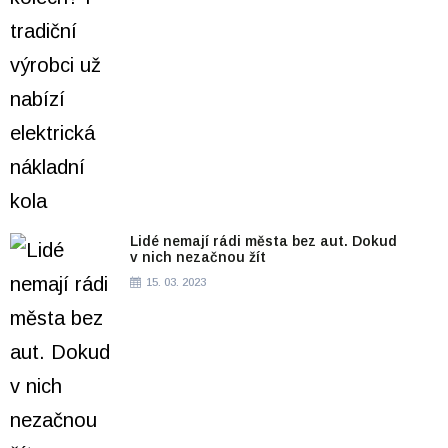
Lidé nemají rádi města bez aut. Dokud
v nich nezačnou žít
15. 03. 2023