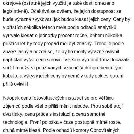
okrajově (ostatně jejich využití je také dosti omezeno
legislativně). Očekává se ovšem, že jejich dostupnost se
bude výrazně zvyšovat, jak budou klesat jejich ceny. Ceny by
v příštích několika letech měla podle odhadů analytiků
vytrvale klesat o jednotky procent ročně, během několika
příštích let by tedy propad měl být značný. Trend je podle
analýz jasný a nezdá se, že by ho mohly výrazně ovlivnit
například vyšší cenu surovin. Většina výrobců totiž dokázala
snížit množství používaných vzácnějších ingrediencí typu
kobaltu a výkyvy jejich ceny by neměly tedy pokles baterií
příliš ovlivnit.
Naopak cena fotovoltaických instalací se pro většinu
zájemců podle všeho příliš měnit nebude. Proti sobě stojí
dva tlaky: cena práce s instalací a cena samotné
technologie. První položka v čase postupně mírně roste,
druhá mírně klesá. Podle odhadů komory Obnovitelných