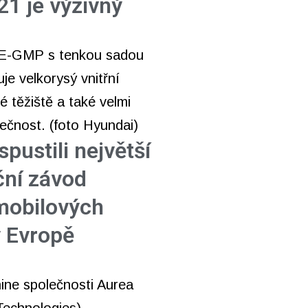
21 je výživný
pustili největší
ční závod
mobilových
v Evropě