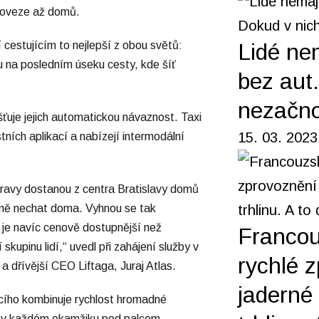
doveze až domů.
Lidé ne
 cestujícím to nejlepší z obou světů:
u na posledním úseku cesty, kde šíť
bez aut
nezačno
išťuje jejich automatickou návaznost. Taxi
15. 03. 2023
stních aplikací a nabízejí intermodální
avy dostanou z centra Bratislavy domů
idně nechat doma. Vyhnou se tak
je navíc cenově dostupnější než
Francou
upinu lidí,“ uvedl při zahájení služby v
rychlé 
a dřívější CEO Liftaga, Juraj Atlas.
jaderné 
cího kombinuje rychlost hromadné
t v každém okamžiku pod palcem