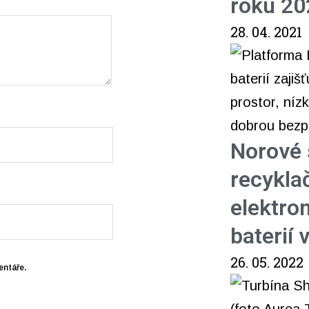
roku 20
28. 04. 2021
Norové s
recykla
elektro
baterií 
26. 05. 2022
entáře.