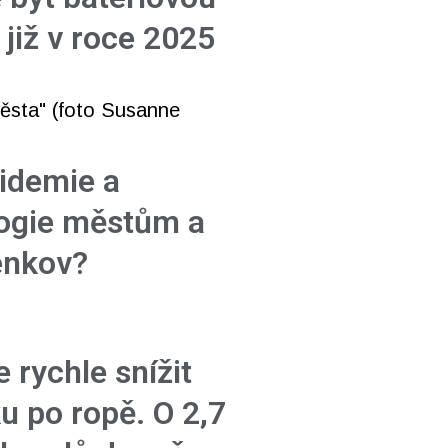
 již v roce 2025
pidemie a
ogie městům a
venkov?
 rychle snížit
u po ropě. O 2,7