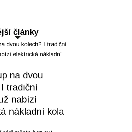
jší články
up na dvou
I tradiční
už nabízí
ká nákladní kola