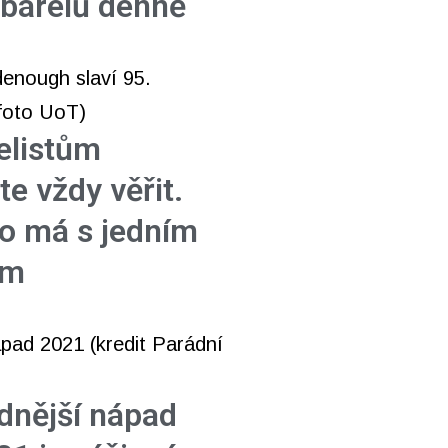
 barelů denně
elistům
e vždy věřit.
to má s jedním
em
dnější nápad