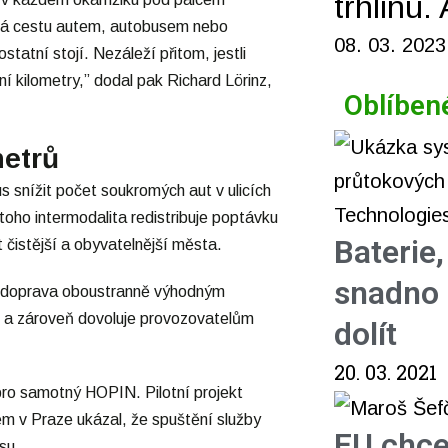
trhlinu.
mená cestu autem, autobusem nebo
08. 03. 2023
statní stojí. Nezáleží přitom, jestli
ní kilometry,” dodal pak Richard Lörinz,
Oblíben
metrů
 snížit počet soukromých aut v ulicích
ho intermodalita redistribuje poptávku
Baterie
 čistější a obyvatelnější města.
snadno 
á doprava oboustranně výhodným
t a zároveň dovoluje provozovatelům
dolít
20. 03. 2021
 pro samotný HOPIN. Pilotní projekt
em v Praze ukázal, že spuštění služby
EU chce
su.