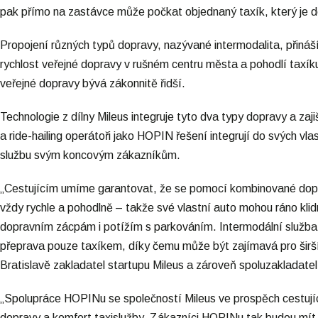
pak přímo na zastávce může počkat objednaný taxík, který je 
Propojení různých typů dopravy, nazývané intermodalita, přináší
rychlost veřejné dopravy v rušném centru města a pohodlí taxík
veřejné dopravy bývá zákonnitě řidší.
Technologie z dílny Mileus integruje tyto dva typy dopravy a zaj
a ride-hailing operátoři jako HOPIN řešení integrují do svých vla
službu svým koncovým zákazníkům.
„Cestujícím umíme garantovat, že se pomocí kombinované dopr
vždy rychle a pohodlně – takže své vlastní auto mohou ráno kl
dopravním zácpám i potížím s parkováním. Intermodální služba 
přeprava pouze taxíkem, díky čemu může být zajímavá pro širší sk
Bratislavě zakladatel startupu Mileus a zároveň spoluzakladatel 
„Spolupráce HOPINu se společností Mileus ve prospěch cestují
dopravy a komfort taxislužby. Zákazníci HOPINu tak budou mí