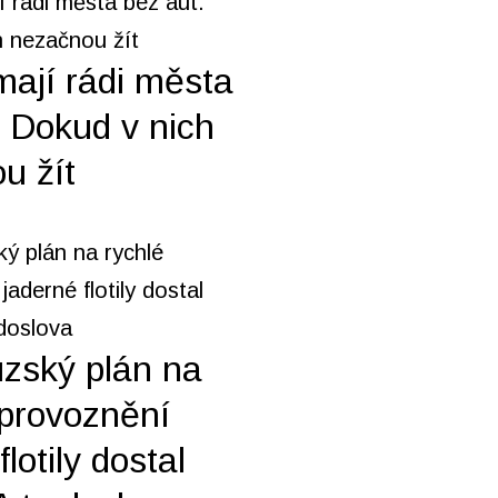
mají rádi města
. Dokud v nich
u žít
zský plán na
zprovoznění
flotily dostal