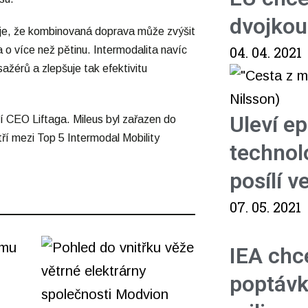
dvojkou
uje, že kombinovaná doprava může zvýšit
04. 04. 2021
a o více než pětinu. Intermodalita navíc
sažérů a zlepšuje tak efektivitu
Uleví e
jší CEO Liftaga. Mileus byl zařazen do
í mezi Top 5 Intermodal Mobility
technol
posílí 
07. 05. 2021
IEA chce
poptávk