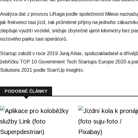
Analýza dat z provozu Liftaga podle společnosti Mileus naznač
jak frekvenci taxi jízd, tak průměrné příjmy na jednoho zákazník
zlepšuje využití vozidel, snižuje zbytečně ujeté kilometry bez pa
vozového parku taxi operátorů.
Startup založil v roce 2019 Juraj Atlas, spoluzakladatel a dřívě
žebříčku TOP 10 Government Tech Startups Europe 2020 a patř
Solutions 2021 podle StartUp Insights.
PODOBNÉ ČLÁNKY