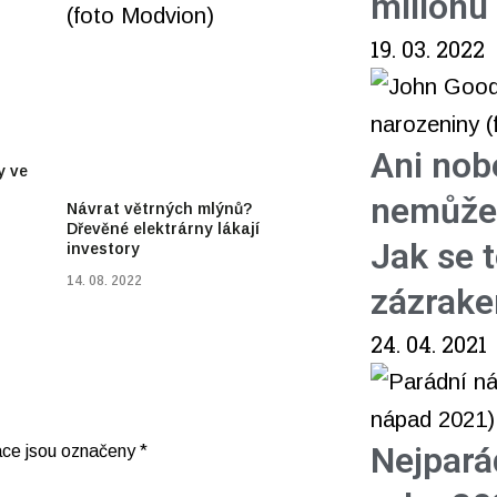
milionu
19. 03. 2022
Ani nob
y ve
nemůžet
Návrat větrných mlýnů?
Dřevěné elektrárny lákají
Jak se 
investory
14. 08. 2022
zázrak
24. 04. 2021
Nejpará
ace jsou označeny
*