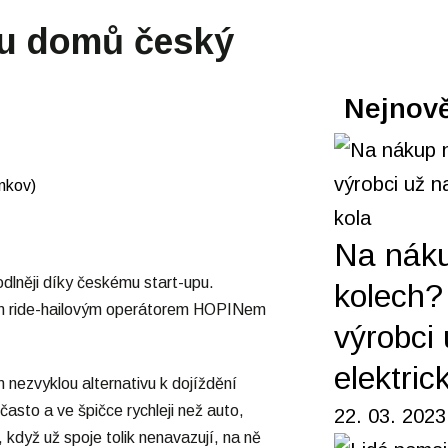
stu domů český
Nejnově
Na nák
dlněji díky českému start-upu.
kolech? 
kým ride-hailovým operátorem HOPINem
výrobci 
elektric
 nezvyklou alternativu k dojíždění
asto a ve špičce rychleji než auto,
22. 03. 2023
když už spoje tolik nenavazují, na ně