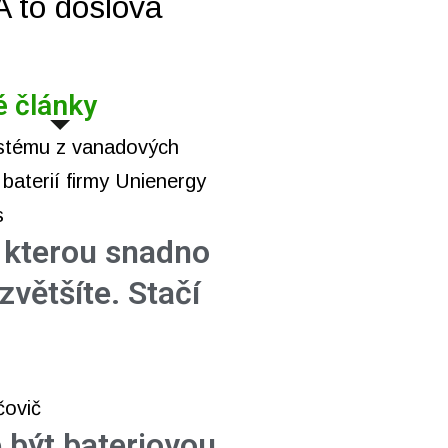
 A to doslova
é články
, kterou snadno
zvětšíte. Stačí
 být bateriovou