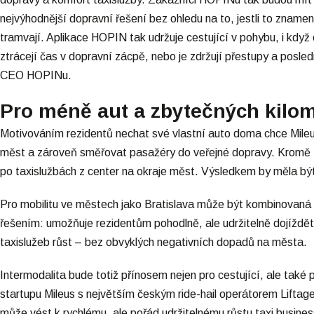
nejvýhodnější dopravní řešení bez ohledu na to, jestli to zna
tramvají. Aplikace HOPIN tak udržuje cestující v pohybu, i když o
ztrácejí čas v dopravní zácpě, nebo je zdržují přestupy a posled
CEO HOPINu.
Pro méně aut a zbytečných kilo
Motivováním rezidentů nechat své vlastní auto doma chce Mileus
měst a zároveň směřovat pasažéry do veřejné dopravy. Kromě to
po taxislužbách z center na okraje měst. Výsledkem by měla být
Pro mobilitu ve městech jako Bratislava může být kombinovan
řešením: umožňuje rezidentům pohodlně, ale udržitelně dojíždě
taxislužeb růst – bez obvyklých negativních dopadů na města.
Intermodalita bude totiž přínosem nejen pro cestující, ale také
startupu Mileus s největším českým ride-hail operátorem Liftag
může vést k rychlému, ale pořád udržitelnému růstu taxi busines