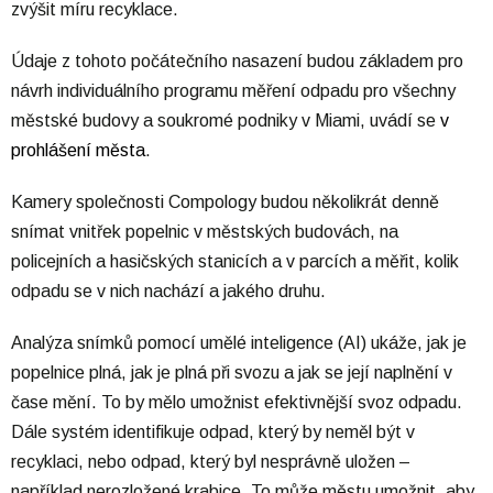
zvýšit míru recyklace.
Údaje z tohoto počátečního nasazení budou základem pro
návrh individuálního programu měření odpadu pro všechny
městské budovy a soukromé podniky v Miami, uvádí se
v
prohlášení města
.
Kamery společnosti Compology budou několikrát denně
snímat vnitřek popelnic v městských budovách, na
policejních a hasičských stanicích a v parcích a měřit, kolik
odpadu se v nich nachází a jakého druhu.
Analýza snímků pomocí umělé inteligence (AI) ukáže, jak je
popelnice plná, jak je plná při svozu a jak se její naplnění v
čase mění. To by mělo umožnist efektivnější svoz odpadu.
Dále systém identifikuje odpad, který by neměl být v
recyklaci, nebo odpad, který byl nesprávně uložen –
například nerozložené krabice. To může městu umožnit, aby