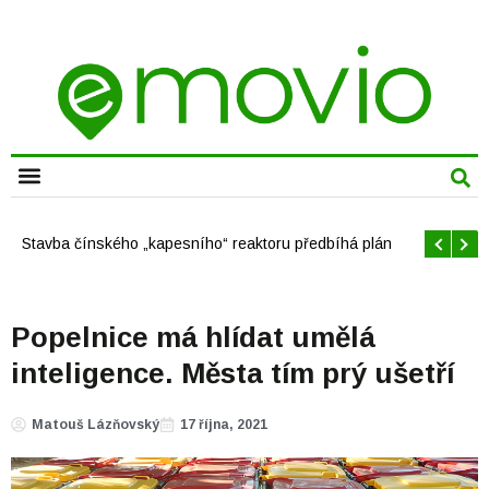
CHYTRÁ MĚSTA
Offshore větrné elektrárny v USA se mají brzy rozrůst
Popelnice má hlídat umělá
inteligence. Města tím prý ušetří
Matouš Lázňovský
17 října, 2021