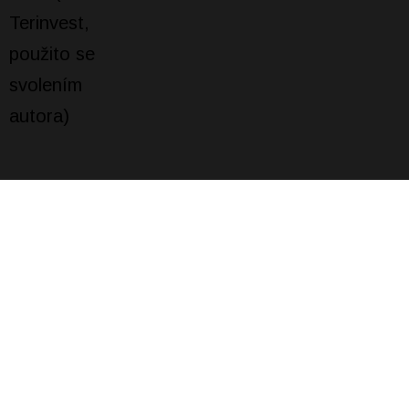
NEJČTENĚJŠÍ
Baterie, kterou snadno snadno zvětšíte.
Stačí dolít
20. 03. 2021