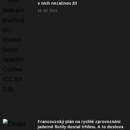
v nich nezačnou žít
15. 03. 2023
Francouzský plán na rychlé zprovoznění
jaderné flotily dostal trhlinu. A to doslova