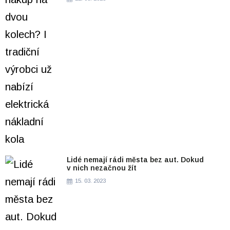
Lidé nemají rádi města bez aut. Dokud
v nich nezačnou žít
15. 03. 2023