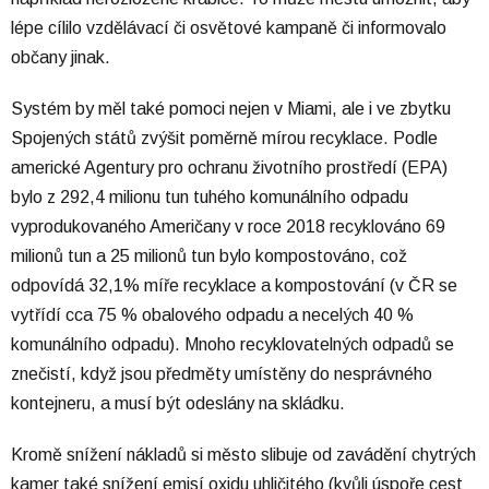
lépe cílilo vzdělávací či osvětové kampaně či informovalo
občany jinak.
Systém by měl také pomoci nejen v Miami, ale i ve zbytku
Spojených států zvýšit poměrně mírou recyklace. Podle
americké Agentury pro ochranu životního prostředí (EPA)
bylo z 292,4 milionu tun tuhého komunálního odpadu
vyprodukovaného Američany v roce 2018 recyklováno 69
milionů tun a 25 milionů tun bylo kompostováno, což
odpovídá 32,1% míře recyklace a kompostování (v ČR se
vytřídí cca 75 % obalového odpadu a necelých 40 %
komunálního odpadu). Mnoho recyklovatelných odpadů se
znečistí, když jsou předměty umístěny do nesprávného
kontejneru, a musí být odeslány na skládku.
Kromě snížení nákladů si město slibuje od zavádění chytrých
kamer také snížení emisí oxidu uhličitého (kvůli úspoře cest