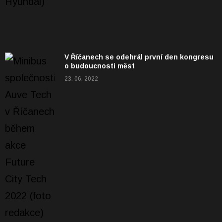
V Říčanech se odehrál první den kongresu
o budoucnosti měst
23. 06. 2022