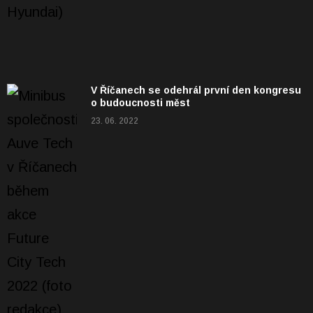
V Říčanech se odehrál první den kongresu
o budoucnosti měst
23. 06. 2022