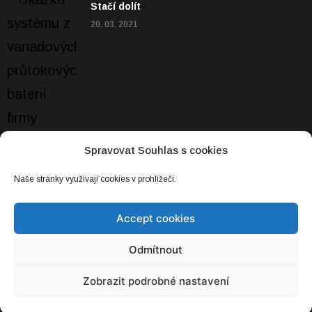
Stačí dolít
20. 03. 2021
Spravovat Souhlas s cookies
Naše stránky využívají cookies v prohlížeči.
Accept cookies
Jaký byl e-SALON 2021? Vedle osobních
Odmítnout
vozů nabídl i zajímavou pracovní techniku
25. 11. 2021
Zobrazit podrobné nastavení
IEA chce rychle snížit poptávku po ropě. O