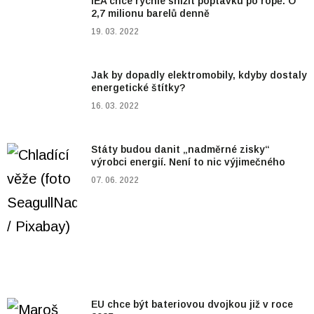
IEA chce rychle snížit poptávku po ropě. O
2,7 milionu barelů denně
19. 03. 2022
Jak by dopadly elektromobily, kdyby dostaly
energetické štítky?
16. 03. 2022
Státy budou danit „nadměrné zisky“
výrobci energií. Není to nic výjimečného
07. 06. 2022
EU chce být bateriovou dvojkou již v roce