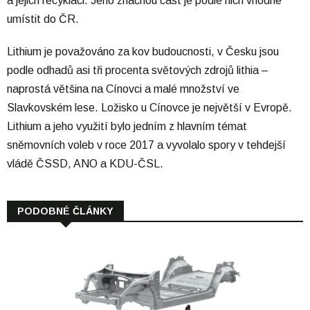
a jejich recyklaci. Jeho značnou část je podle nich vhodné
umístit do ČR.
Lithium je považováno za kov budoucnosti, v Česku jsou
podle odhadů asi tři procenta světových zdrojů lithia –
naprostá většina na Cínovci a malé množství ve
Slavkovském lese. Ložisko u Cínovce je největší v Evropě.
Lithium a jeho využití bylo jedním z hlavním témat
sněmovních voleb v roce 2017 a vyvolalo spory v tehdejší
vládě ČSSD, ANO a KDU-ČSL.
PODOBNÉ ČLÁNKY