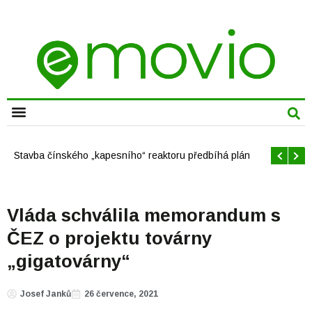
CHYTRÁ MĚSTA
Offshore větrné elektrárny v USA se mají brzy rozrůst
Vláda schválila memorandum s
ČEZ o projektu továrny
„gigatovárny“
Josef Janků
26 července, 2021