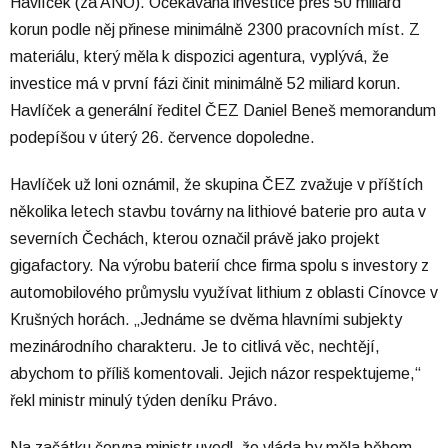
Havlíček (za ANO). Očekávaná investice přes 50 miliard
korun podle něj přinese minimálně 2300 pracovních míst. Z
materiálu, který měla k dispozici agentura, vyplývá, že
investice má v první fázi činit minimálně 52 miliard korun.
Havlíček a generální ředitel ČEZ Daniel Beneš memorandum
podepíšou v úterý 26. července dopoledne.
Havlíček už loni oznámil, že skupina ČEZ zvažuje v příštích
několika letech stavbu továrny na lithiové baterie pro auta v
severních Čechách, kterou označil právě jako projekt
gigafactory. Na výrobu baterií chce firma spolu s investory z
automobilového průmyslu využívat lithium z oblasti Cínovce v
Krušných horách. „Jednáme se dvěma hlavními subjekty
mezinárodního charakteru. Je to citlivá věc, nechtějí,
abychom to příliš komentovali. Jejich názor respektujeme,“
řekl ministr minulý týden deníku Právo.
Na začátku června ministr uvedl, že vláda by měla během