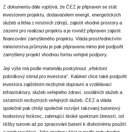
Z dokumentu dále vyplývá, že ČEZ je připraven se stát
investorem projektu, dodavatelem energií, energetických
služeb a lithia z místních zdrojů, zajistit vhodné prostory a
zázemí pro realizaci projektu a je rovněž připraven zajistit
financování zamýšleného projektu. Vláda prostřednictvím
ministerstva průmyslu je pak připravena mimo jiné podpořit
zamýšlený projekt vhodnou formu veřejné podpory.
Její výše má podle materiálu poskytnout „efektivní
pobídkový stimul pro investora“. Kabinet chce také podpořit
investora zajištěním nezbytné dopravní a vzdělávací
infrastruktury, služeb veřejného zdraví, sociálních služeb a
ostatních nezbytných veřejných služeb. ČEZ a vláda
společně pak chtějí společně rozvíjet takzvaný bateriový
hodnotový řetězec, zahrnující široké spektrum činností, od
těžby surovin až po zpracování baterií k druhotnému použití