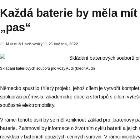
Každá baterie by měla mít 
„pas“
Matouš Lázňovský
23 května, 2022
Skládání bateriových souborů pro vozy Audi (kredit Audi)
Německo spustilo tříletý projekt, jehož cílem je vytvořit komple
spolupráci průmyslu, akademické obce a startupů s cílem vyřešit
současné elektromobility.
V rámci tohoto úsilí by se měl vzniknout základ pro „bateriový pa
baterie. Zahrnoval by informace o životním cyklu baterií a jejic
recyklaci v bateriích použitých cenných surovin. V rámci iniciat