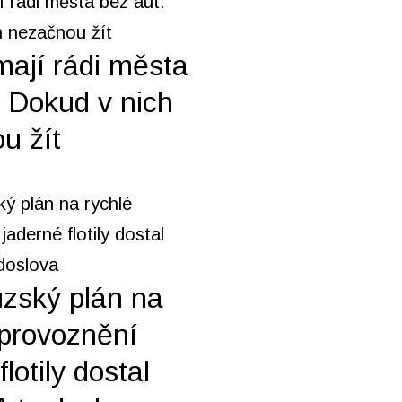
mají rádi města
. Dokud v nich
u žít
zský plán na
zprovoznění
flotily dostal