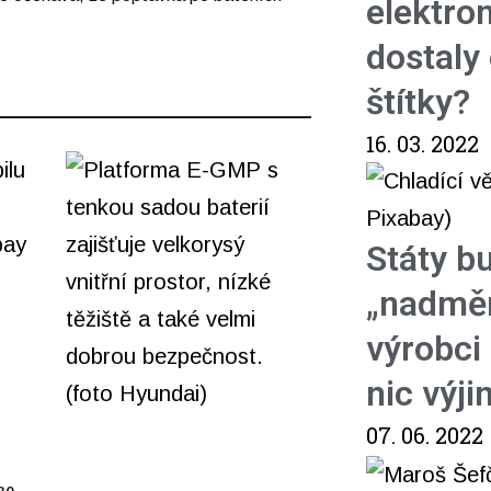
elektro
dostaly
štítky?
16. 03. 2022
Státy b
„nadměr
výrobci 
nic výj
07. 06. 2022