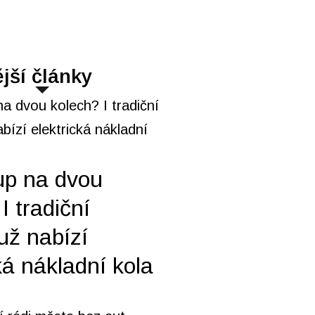
jší články
up na dvou
I tradiční
už nabízí
ká nákladní kola