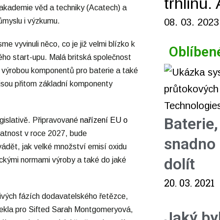
trhlinu.
akademie věd a techniky (Acatech) a
08. 03. 2023
ůmyslu i výzkumu.
 vyvinuli něco, co je již velmi blízko k
Oblíben
kého start-upu. Malá britská společnost
 s výrobou komponentů pro baterie a také
 jsou přitom základní komponenty
Baterie
gislativě. Připravované
nařízení EU o
platnost v roce 2027, bude
snadno 
ádět, jak velké množství emisí oxidu
dolít
etickými normami výroby a také do jaké
20. 03. 2021
tlivých fázích dodavatelského řetězce,
,“ řekla pro Sifted Sarah Montgomeryová,
Jaký by