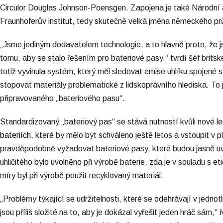
Circulor Douglas Johnson-Poensgen. Zapojena je také Národní 
Fraunhoferův institut, tedy skutečně velká jména německého pr
„Jsme jediným dodavatelem technologie, a to hlavně proto, že jsme
tomu, aby se stalo řešením pro bateriové pasy,“ tvrdí šéf brits
totiž vyvinula systém, který měl sledovat emise uhlíku spojené
stopovat materiály problematické z lidskoprávního hlediska. To
připravovaného „bateriového pasu“.
Standardizovaný „bateriový pas“ se stává nutností kvůli nové le
bateriích
, které by mělo být schváleno ještě letos a vstoupit v 
pravděpodobně vyžadovat bateriové pasy, které budou jasně uv
uhličitého bylo uvolněno při výrobě baterie, zda je v souladu s 
míry byl při výrobě použit recyklovaný materiál.
„Problémy týkající se udržitelnosti, které se odehrávají v jedno
jsou příliš složité na to, aby je dokázal vyřešit jeden hráč sám