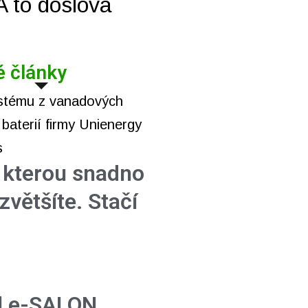
 A to doslova
é články
, kterou snadno
zvětšíte. Stačí
l e-SALON