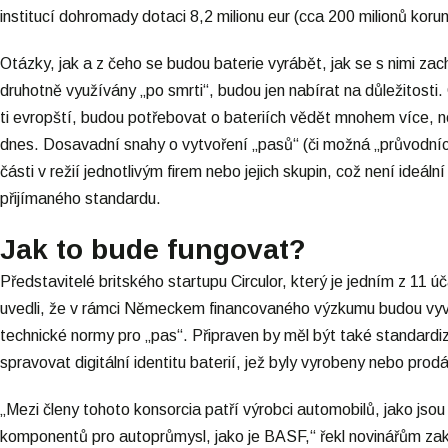
institucí dohromady dotaci 8,2 milionu eur (cca 200 milionů kor
Otázky, jak a z čeho se budou baterie vyrábět, jak se s nimi zachá
druhotně využívány „po smrti“, budou jen nabírat na důležitost
ti evropští, budou potřebovat o bateriích vědět mnohem více, 
dnes. Dosavadní snahy o vytvoření „pasů“ (či možná „průvodních 
části v režií jednotlivým firem nebo jejich skupin, což není ideá
přijímaného standardu.
Jak to bude fungovat?
Představitelé britského startupu Circulor, který je jedním z 11 ú
uvedli, že v rámci Německem financovaného výzkumu budou vyvi
technické normy pro „pas“. Připraven by měl být také standardi
spravovat digitální identitu baterií, jež byly vyrobeny nebo prod
„Mezi členy tohoto konsorcia patří výrobci automobilů, jako jso
komponentů pro autoprůmysl, jako je BASF,“ řekl novinářům zakl