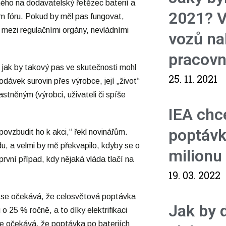
ného na dodavatelský řetězec baterií a
2021? V
m fóru. Pokud by měl pas fungovat,
 mezi regulačními orgány, nevládními
vozů na
pracovn
 jak by takový pas ve skutečnosti mohl
25. 11. 2021
odávek surovin přes výrobce, její „život“
stněným (výrobci, uživateli či spíše
IEA chce
poptávk
zbudit ho k akci,“ řekl novinářům.
u, a velmi by mě překvapilo, kdyby se o
milionu
první případ, kdy nějaká vláda tlačí na
19. 03. 2022
a se očekává, že celosvětová poptávka
Jak by 
 25 % ročně, a to díky elektrifikaci
 se očekává, že poptávka po bateriích