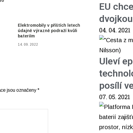
30
EU chce
dvojkou
Elektromobily v příštích letech
04. 04. 2021
údajně výrazně podraží kvůli
bateriím
14. 09. 2022
Uleví e
technol
posílí 
ace jsou označeny
*
07. 05. 2021