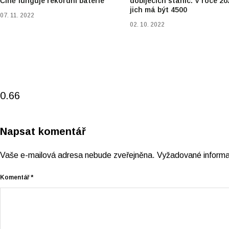
Číně funguje rekordní baterie
dobíjecích stanic. V roce 20
jich má být 4500
07. 11. 2022
02. 10. 2022
Napsat komentář
Vaše e-mailová adresa nebude zveřejněna.
Vyžadované inform
Komentář
*