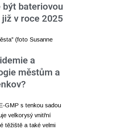
 být bateriovou
 již v roce 2025
pidemie a
ogie městům a
venkov?