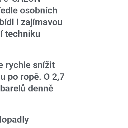
edle osobních
bídl i zajímavou
í techniku
 rychle snížit
u po ropě. O 2,7
 barelů denně
dopadly