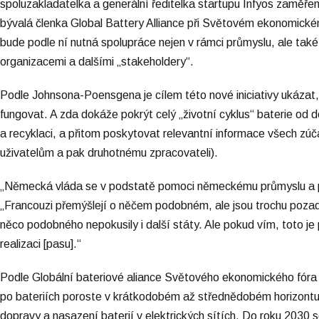
spoluzakladatelka a generální ředitelka startupu Infyos zaměře
bývalá členka Global Battery Alliance při Světovém ekonomické
bude podle ní nutná spolupráce nejen v rámci průmyslu, ale také
organizacemi a dalšími „stakeholdery“.
Podle Johnsona-Poensgena je cílem této nové iniciativy ukázat,
fungovat. A zda dokáže pokrýt celý „životní cyklus“ baterie od d
a recyklaci, a přitom poskytovat relevantní informace všech zúča
uživatelům a pak druhotnému zpracovateli).
„Německá vláda se v podstatě pomoci německému průmyslu a pov
„Francouzi přemýšlejí o něčem podobném, ale jsou trochu pozad
něco podobného nepokusily i další státy. Ale pokud vím, toto je 
realizaci [pasu].“
Podle Globální bateriové aliance Světového ekonomického fór
po bateriích poroste v krátkodobém až střednědobém horizontu o
dopravy a nasazení baterií v elektrických sítích. Do roku 2030