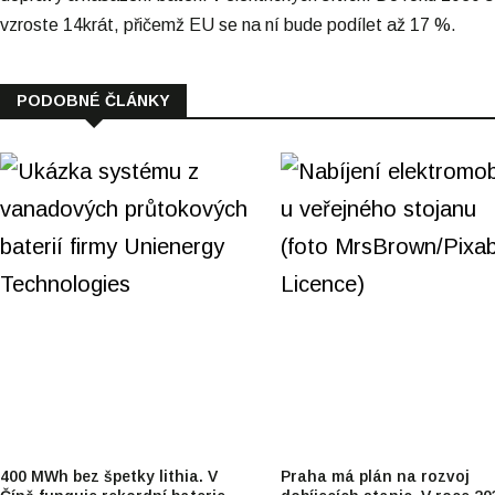
vzroste 14krát, přičemž EU se na ní bude podílet až 17 %.
PODOBNÉ ČLÁNKY
400 MWh bez špetky lithia. V
Praha má plán na rozvoj