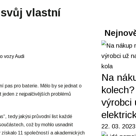
svůj vlastní
Nejnově
Na nák
tní pas pro baterie. Mělo by se jednat o
kolech? 
 jeden z nejpalčivějších problémů
výrobci 
elektric
s“, tedy jakýsi průvodní list každé
h součástech, což by mohlo usnadnit
22. 03. 2023
ivy získalo 11 společností a akademických