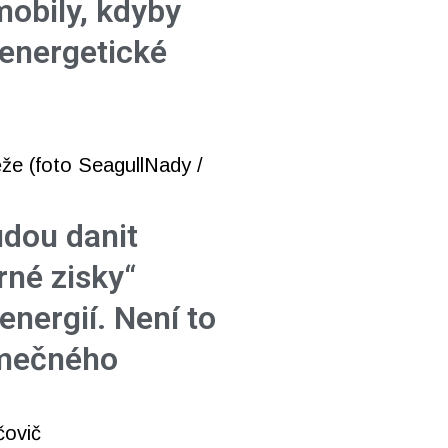
mobily, kdyby
 energetické
udou danit
né zisky“
energií. Není to
imečného