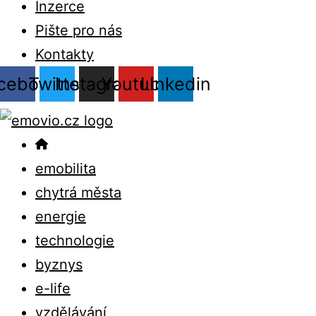
Inzerce
Pište pro nás
Kontakty
cebook
Twitter
Instagram
Youtube
Linkedin
emobilita
chytrá města
energie
technologie
byznys
e-life
vzdělávání