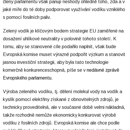
členy parlamentu však panují neshody ohledně toho, zda a v
jaké míře do té doby podporovat využívání vodíku vzniklého
s pomocí fosilních paliv.
Zelený vodík je klíčovým bodem strategie EU zaměřené na
dosažení uhlíkové neutrality v polovině tohoto století. K
tomu, aby se stanovené cíle podařilo naplnit, však bude
Evropská komise muset výrazně podpořit výzkum a stanovit
jasnou investiční strategii, aby byla tato technologie
komerčně konkurenceschopná, píše se v
nedávné zprávě
Evropského parlamentu
.
Výroba zeleného vodíku, tj. dělení molekul vody na vodík a
kyslík pomocí elektřiny získané z obnovitelných zdrojů, je
technicky proveditelná, ale v současné době velmi nákladná,
takže rozhodně nemůže ekonomicky konkurovat výrobě
vodíku z fosilních zdrojů. Evropská komise ale chce podle