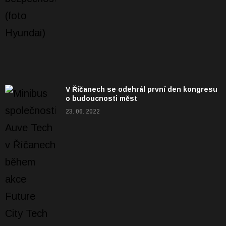
V Říčanech se odehrál první den kongresu
o budoucnosti měst
23. 06. 2022