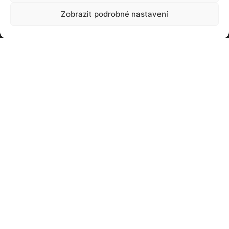
Zobrazit podrobné nastavení
Francouzský plán na rychlé zprovoznění
jaderné flotily dostal trhlinu. A to doslova
08. 03. 2023
Už brzy se otevřou brány dalšího ročníku
„elektrizujícího“ veletrhu AMPER