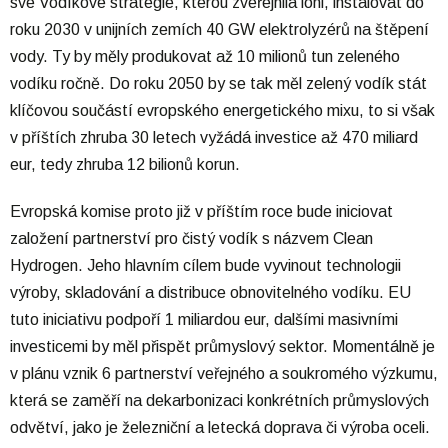
své Vodíkové strategie, kterou zveřejnila loni, instalovat do
roku 2030 v unijních zemích 40 GW elektrolyzérů na štěpení
vody. Ty by měly produkovat až 10 milionů tun zeleného
vodíku ročně. Do roku 2050 by se tak měl zelený vodík stát
klíčovou součástí evropského energetického mixu, to si však
v příštích zhruba 30 letech vyžádá investice až 470 miliard
eur, tedy zhruba 12 bilionů korun.
Evropská komise proto již v příštím roce bude iniciovat
založení partnerství pro čistý vodík s názvem Clean
Hydrogen. Jeho hlavním cílem bude vyvinout technologii
výroby, skladování a distribuce obnovitelného vodíku. EU
tuto iniciativu podpoří 1 miliardou eur, dalšími masivními
investicemi by měl přispět průmyslový sektor. Momentálně je
v plánu vznik 6 partnerství veřejného a soukromého výzkumu,
která se zaměří na dekarbonizaci konkrétních průmyslových
odvětví, jako je železniční a letecká doprava či výroba oceli.