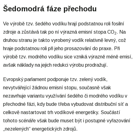
Šedomodrá fáze přechodu
Ve výrobě tzv. šedého vodíku hrají podstatnou roli fosilní
zdroje a zůstává tak po ní výrazná emisní stopa CO
. Na
2
druhou stranu je takto vyrobený vodík relativně levný, což
hraje podstatnou roli při jeho prosazování do praxe. Při
výrobě tzv. modrého vodíku sice vzniká výrazně méně emisí,
avšak náklady na jejich redukci výrobu prodražují.
Evropský parlament podporuje tzv. zelený vodík,
nevytvářející žádnou emisní stopu, současně však
nezavrhuje variantu využívání šedého či modrého vodíku v
přechodné fázi, kdy bude třeba vybudovat distribuční síť a
celkově nastartovat trh vodíkové energetiky. Součástí
tohoto scénáře však bude muset být i postupné vyřazování
„nezelených“ energetických zdrojů.