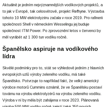
Aktuálně je jedním nejvýznamnějších vodíkových projektů, a
to jak v Evropě, tak celosvětově, projekt
Refhyne
. Výstavba
tohoto 10 MW elektrolyzéru začala v roce 2019. Pro rafinerii
společnosti Shell v německém Wesselingu jej buduje
společnost ITM Power. Po zprovoznění letos v červenci by
měl vyrábět až 1 300 tun vodíku ročně.
Španělsko aspiruje na vodíkového
lídra
Skvělé podmínky pro to, stát se výhledově jedním z hlavních
evropských uzlů výroby zeleného vodíku, má také
Španělsko. Potvrzuje to například fakt, že velký americký
výrobce motorů Cummins oznámil, že ve Španělsku postaví
továrnu na výrobu elektrolyzérů na výrobu zeleného vodíku.
Výroba v ní by měla být zahájena v roce 2023. Plánovaná
výroba 500 MW vodíku ročně zajistí také 350 nových