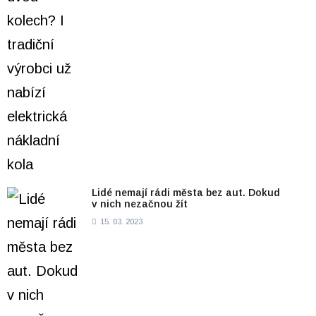
Lidé nemají rádi města bez aut. Dokud
v nich nezačnou žít
15. 03. 2023