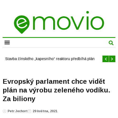
CHYTRÁ MĚSTA
Offshore větrné elektrárny v USA se mají brzy rozrůst
Evropský parlament chce vidět
plán na výrobu zeleného vodíku.
Za biliony
Petr Jechort
29 května, 2021