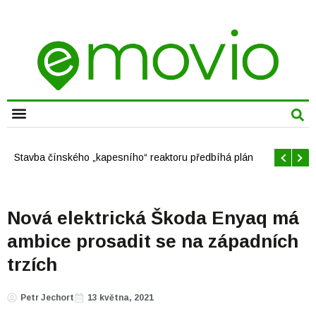
CHYTRÁ MĚSTA
Offshore větrné elektrárny v USA se mají brzy rozrůst
Nová elektrická Škoda Enyaq má
ambice prosadit se na západních
trzích
Petr Jechort
13 května, 2021