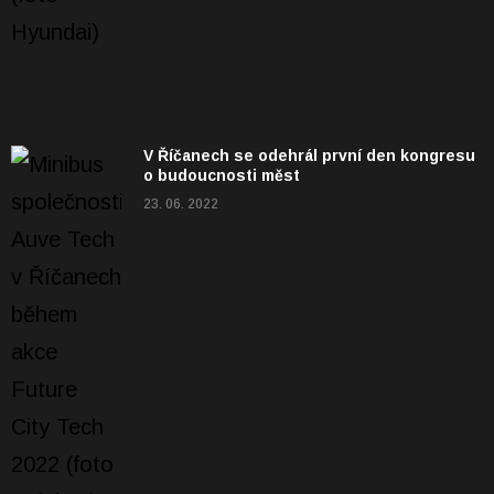
V Říčanech se odehrál první den kongresu
o budoucnosti měst
23. 06. 2022