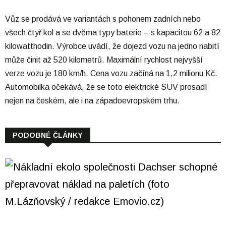
Vůz se prodává ve variantách s pohonem zadních nebo
všech čtyř kol a se dvěma typy baterie – s kapacitou 62 a 82
kilowatthodin. Výrobce uvádí, že dojezd vozu na jedno nabití
může činit až 520 kilometrů. Maximální rychlost nejvyšší
verze vozu je 180 km/h. Cena vozu začíná na 1,2 milionu Kč.
Automobilka očekává, že se toto elektrické SUV prosadí
nejen na českém, ale i na západoevropském trhu.
PODOBNÉ ČLÁNKY