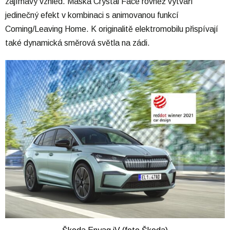
zajímavý vzhled. Maska Crystal Face rovněž vytváří
jedinečný efekt v kombinaci s animovanou funkcí
Coming/Leaving Home. K originalitě elektromobilu přispívají
také dynamická směrová světla na zádi.