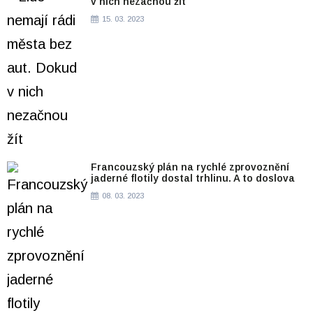
v nich nezačnou žít
15. 03. 2023
Francouzský plán na rychlé zprovoznění
jaderné flotily dostal trhlinu. A to doslova
08. 03. 2023