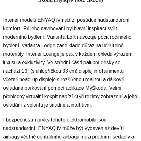
Škoda Enyaq iV (foto Škoda)
Interiér modelu ENYAQ iV nabízí posádce nadstandardní
komfort. Při jeho navrhování byl hlavní inspirací svět
moderního bydlení. Varianta Loft navozuje pocit rodinného
bydlení, varianta Lodge zase klade důraz na udržitelné
materiály. Interiér Lounge je pak v každém ohledu výrazem
luxusu a exkluzivity. Ve střední části palubní desky se
nachází 13” (s úhlopříčkou 33 cm) displej infotainmentu
včetně head-up displeje s rozšířenou realitou a dálkově
ovládané parkování pomocí aplikace MyŠkoda. Velmi
přehledný virtuální kokpit nabízí čtyři režimy zobrazení a jeho
ovládání z volantu je snadné a intutitivní.
I bezpečnostní prvky tohoto elektromobilu jsou
nadstandardní. ENYAQ iV může být vybaven až devíti
airbagy včetně centrálního airbagu mezi předními sedadly a