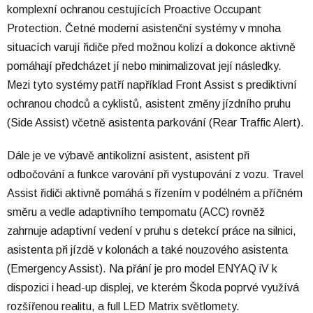
komplexní ochranou cestujících Proactive Occupant
Protection. Četné moderní asistenční systémy v mnoha
situacích varují řidiče před možnou kolizí a dokonce aktivně
pomáhají předcházet jí nebo minimalizovat její následky.
Mezi tyto systémy patří například Front Assist s prediktivní
ochranou chodců a cyklistů, asistent změny jízdního pruhu
(Side Assist) včetně asistenta parkování (Rear Traffic Alert).
Dále je ve výbavě antikolizní asistent, asistent při
odbočování a funkce varování při vystupování z vozu. Travel
Assist řidiči aktivně pomáhá s řízením v podélném a příčném
směru a vedle adaptivního tempomatu (ACC) rovněž
zahrnuje adaptivní vedení v pruhu s detekcí práce na silnici,
asistenta při jízdě v kolonách a také nouzového asistenta
(Emergency Assist). Na přání je pro model ENYAQ iV k
dispozici i head-up displej, ve kterém Škoda poprvé využívá
rozšířenou realitu, a full LED Matrix světlomety.