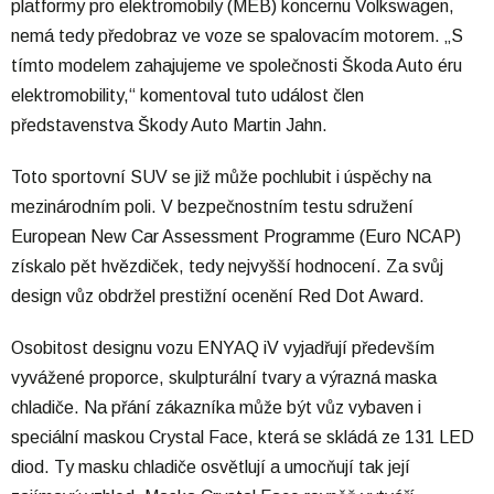
platformy pro elektromobily (MEB) koncernu Volkswagen,
nemá tedy předobraz ve voze se spalovacím motorem. „S
tímto modelem zahajujeme ve společnosti Škoda Auto éru
elektromobility,“ komentoval tuto událost člen
představenstva Škody Auto Martin Jahn.
Toto sportovní SUV se již může pochlubit i úspěchy na
mezinárodním poli. V bezpečnostním testu sdružení
European New Car Assessment Programme (Euro NCAP)
získalo pět hvězdiček, tedy nejvyšší hodnocení. Za svůj
design vůz obdržel prestižní ocenění Red Dot Award.
Osobitost designu vozu ENYAQ iV vyjadřují především
vyvážené proporce, skulpturální tvary a výrazná maska
chladiče. Na přání zákazníka může být vůz vybaven i
speciální maskou Crystal Face, která se skládá ze 131 LED
diod. Ty masku chladiče osvětlují a umocňují tak její