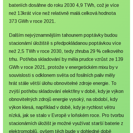
bateriích dosáhne do roku 2030 4,9 TWh, což je více
než 13krát více než relativně malá celková hodnota
373 GWh v roce 2021.
Dalším nejvýznamnějším tahounem poptávky budou
stacionární úložiště s předpokládanou poptávkou více
než 2,5 TWh v roce 2030, tedy zhruba 29 % celkového
trhu. Potřeba skladování by měla prudce vzrůst ze 139
GWh v roce 2021, protože v energetickém mixu by v
souvislosti s odklonem světa od fosilních paliv měly
hrát stále větší úlohu obnovitelné zdroje energie. To
zvýší potřebu skladování elektřiny v době, kdy je výkon
obnovitelných zdrojů energie vysoký, na období, kdy
výkon klesá, například v době, kdy je rychlost větru
nízká, jak se stalo v Evropě v loňském roce. Pro tvorbu
stacionárních úložišt je možné využívat starší baterie z
elektromobilů, ovšem těch bude v dohledné době