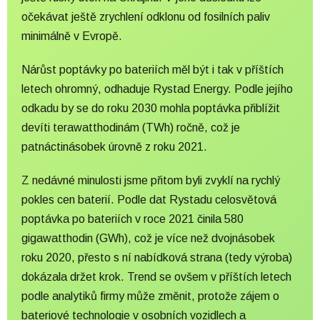
očekávat ještě zrychlení odklonu od fosilních paliv
minimálně v Evropě.
Nárůst poptávky po bateriích měl být i tak v příštích
letech ohromný, odhaduje Rystad Energy. Podle jejího
odkadu by se do roku 2030 mohla poptávka přiblížit
devíti terawatthodinám (TWh) ročně, což je
patnáctinásobek úrovně z roku 2021.
Z nedávné minulosti jsme přitom byli zvyklí na rychlý
pokles cen baterií. Podle dat Rystadu celosvětová
poptávka po bateriích v roce 2021 činila 580
gigawatthodin (GWh), což je více než dvojnásobek
roku 2020, přesto s ní nabídková strana (tedy výroba)
dokázala držet krok. Trend se ovšem v příštích letech
podle analytiků firmy může změnit, protože zájem o
bateriové technologie v osobních vozidlech a