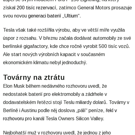
získal
200 tisíc rezervací
, zatímco General Motors prosazuje
svou novou
generaci baterií „Ultium“
.
Tesla však také rozšířila výrobu, aby ve větší míře využila
úspor z rozsahu. V březnu začala dodávat automobily ze své
berlínské gigafactory, kde chce ročně vyrobit 500 tisíc vozů.
Ale start nových výrobních kapacit v současném
ekonomickém klimatu nebyl jednoduchý.
Továrny na ztrátu
Elon Musk během nedávného rozhovoru uvedl, že
nedostatek baterií pro elektromobily a zádrhele v
dodavatelském řetězci stojí Teslu miliardy dolarů. Továrny v
Berlíně i Austinu podle něj doslova „pálí“ peníze,
řekl v
rozhovoru
pro kanál Tesla Owners Silicon Valley.
Nejbohatší muž v rozhovoru uvedl, že jednou z jeho