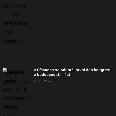
V Říčanech se odehrál první den kongresu
o budoucnosti měst
23. 06. 2022