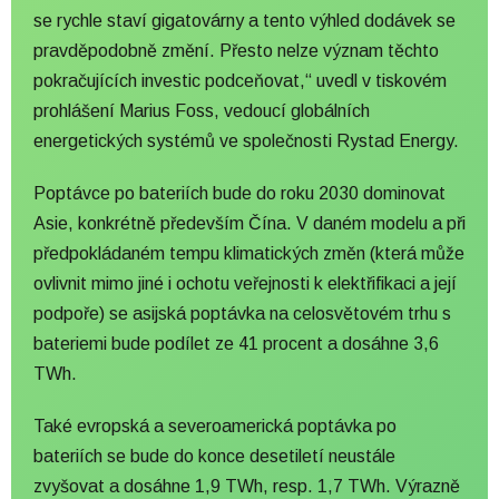
se rychle staví gigatovárny a tento výhled dodávek se
pravděpodobně změní. Přesto nelze význam těchto
pokračujících investic podceňovat,“ uvedl v tiskovém
prohlášení Marius Foss, vedoucí globálních
energetických systémů ve společnosti Rystad Energy.
Poptávce po bateriích bude do roku 2030 dominovat
Asie, konkrétně především Čína. V daném modelu a při
předpokládaném tempu klimatických změn (která může
ovlivnit mimo jiné i ochotu veřejnosti k elektřifikaci a její
podpoře) se asijská poptávka na celosvětovém trhu s
bateriemi bude podílet ze 41 procent a dosáhne 3,6
TWh.
Také evropská a severoamerická poptávka po
bateriích se bude do konce desetiletí neustále
zvyšovat a dosáhne 1,9 TWh, resp. 1,7 TWh. Výrazně