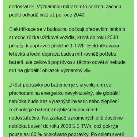
nedostatek. Významnou roli v tomto sektoru začnou
podle odhadů hrát až po roce 2040.
Elektrifikace se v budoucnu dočkají především lehká a
středně těžká užitková vozidla, která do roku 2030
přispějí k poptávce přibližně 1 TWh. Elektrifikovaná
letecká a lodní doprava budou mít rovněž potřebu
baterií, ale celková poptávka z těchto odvětví nebude
mít na globální obrázek významný vliv.
„Růst poptávky po bateriích je s urychlujícím se
přechodem na energetiku nevyhnutelný, ale globální
nabídka bude bez výrazných investic nebo zlepšení
technologie baterií v nejbližší budoucnosti
nedostatečná. Na základě oznámených cílů dosáhne
nabídka baterií do roku 2030 5,5 TWh, což pokryje
pouze asi 60 % očekávané poptávky. Po celém světě