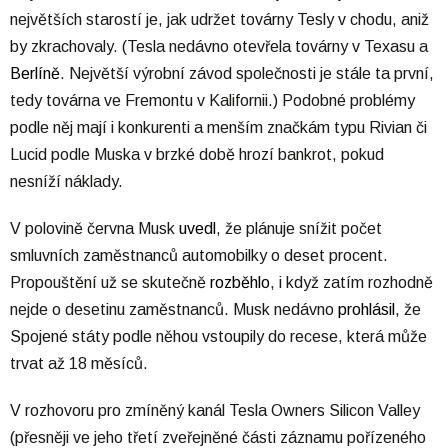
největších starostí je, jak udržet továrny Tesly v chodu, aniž
by zkrachovaly. (Tesla nedávno otevřela továrny v Texasu a
Berlíně
. Největší výrobní závod společnosti je stále ta první,
tedy továrna ve Fremontu v Kalifornii.) Podobné problémy
podle něj mají i konkurenti a menším značkám typu Rivian či
Lucid podle Muska v brzké době hrozí bankrot, pokud
nesníží náklady.
V polovině června Musk
uvedl
, že plánuje snížit počet
smluvních zaměstnanců automobilky o deset procent.
Propouštění už se skutečně
rozběhlo
, i když zatím rozhodně
nejde o desetinu zaměstnanců. Musk nedávno
prohlásil
, že
Spojené státy podle něhou vstoupily do recese, která může
trvat až 18 měsíců.
V rozhovoru pro zmíněný kanál Tesla Owners Silicon Valley
(přesněji ve jeho třetí zveřejněné části záznamu pořízeného