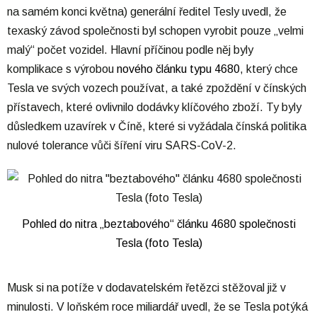
na samém konci května) generální ředitel Tesly uvedl, že
texaský závod společnosti byl schopen vyrobit pouze „velmi
malý“ počet vozidel. Hlavní příčinou podle něj byly
komplikace s výrobou
nového článku typu 4680
, který chce
Tesla ve svých vozech používat, a také zpoždění v čínských
přístavech, které ovlivnilo dodávky klíčového zboží. Ty byly
důsledkem uzavírek v Číně, které si vyžádala čínská politika
nulové tolerance vůči šíření viru SARS-CoV-2.
Pohled do nitra „beztabového“ článku 4680 společnosti
Tesla (foto Tesla)
Musk si na potíže v dodavatelském řetězci stěžoval již v
minulosti. V loňském roce miliardář uvedl, že se Tesla potýká