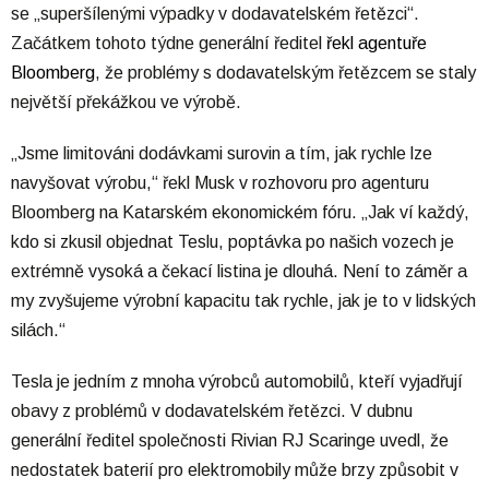
se „superšílenými výpadky v dodavatelském řetězci“.
Začátkem tohoto týdne generální ředitel
řekl agentuře
Bloomberg
, že problémy s dodavatelským řetězcem se staly
největší překážkou ve výrobě.
„Jsme limitováni dodávkami surovin a tím, jak rychle lze
navyšovat výrobu,“ řekl Musk v rozhovoru pro agenturu
Bloomberg na Katarském ekonomickém fóru. „Jak ví každý,
kdo si zkusil objednat Teslu, poptávka po našich vozech je
extrémně vysoká a čekací listina je dlouhá. Není to záměr a
my zvyšujeme výrobní kapacitu tak rychle, jak je to v lidských
silách.“
Tesla je jedním z mnoha výrobců automobilů, kteří vyjadřují
obavy z problémů v dodavatelském řetězci. V dubnu
generální ředitel společnosti Rivian RJ Scaringe uvedl, že
nedostatek baterií pro elektromobily může brzy způsobit v