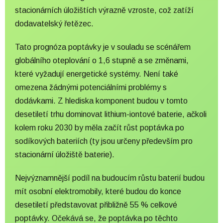
stacionárních úložištích výrazně vzroste, což zatíží
dodavatelský řetězec.
Tato prognóza poptávky je v souladu se scénářem
globálního oteplování o 1,6 stupně a se změnami,
které vyžadují energetické systémy. Není také
omezena žádnými potenciálními problémy s
dodávkami. Z hlediska komponent budou v tomto
desetiletí trhu dominovat lithium-iontové baterie, ačkoli
kolem roku 2030 by měla začít růst poptávka po
sodíkových bateriích (ty jsou určeny především pro
stacionární úložiště baterie).
Nejvýznamnější podíl na budoucím růstu baterií budou
mít osobní elektromobily, které budou do konce
desetiletí představovat přibližně 55 % celkové
poptávky. Očekává se, že poptávka po těchto