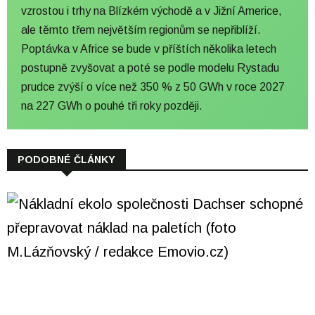
vzrostou i trhy na Blízkém východě a v Jižní Americe,
ale těmto třem největším regionům se nepřiblíží.
Poptávka v Africe se bude v příštích několika letech
postupně zvyšovat a poté se podle modelu Rystadu
prudce zvýší o více než 350 % z 50 GWh v roce 2027
na 227 GWh o pouhé tři roky později.
PODOBNÉ ČLÁNKY