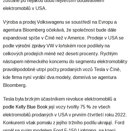
zůstane po nějakou dobu největším dodavatelem
elektromobilů v USA.
Výroba a prodej Volkswagenu se soustředí na Evropu a
agentura Bloomberg očekává, že společnost bude dále
expandovat spíše v Číně než v Americe. Prodeje v USA se
podle
výroční zprávy
VW v loňském roce podílely na
celkových prodejích méně než deseti procenty. Rychlým
nástupem německého koncernu do segmentu elektromobility
pravděpodobně utrpí počty prodaných vozů Tesla v Číně,
kde firma nyní vyrábí dva modely, domnívá se agentura
Bloomberg.
Tesla byla brzkým účastníkem revoluce elektromobilů a
podle Kelly Blue Book
její vozy tvořily 75 % ze všech
elektromobilů prodaných v USA v prvním čtvrtletí roku 2022.
Konkurenti však pomalu z jejího tržního podílu ukrajují. Ford
uspěl se svým modelem Ford F-150 Lightning, na který