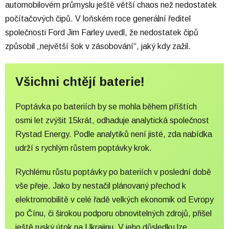
automobilovém průmyslu ještě větší chaos než nedostatek
počítačových čipů. V loňském roce generální ředitel
společnosti Ford Jim Farley uvedl, že nedostatek čipů
způsobil „největší šok v zásobování“, jaký kdy zažil.
Všichni chtějí baterie!
Poptávka po bateriích by se mohla během příštích
osmi let zvýšit 15krát,
odhaduje
analytická společnost
Rystad Energy. Podle analytiků není jisté, zda nabídka
udrží s rychlým růstem poptávky krok.
Rychlému růstu poptávky po bateriích v poslední době
vše přeje. Jako by nestačil plánovaný přechod k
elektromobilitě v celé řadě velkých ekonomik od Evropy
po Čínu, či širokou podporu obnovitelných zdrojů, přišel
ještě ruský útok na Ukrajinu. V jeho důsledku lze