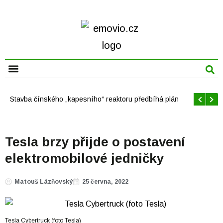
CHYTRÁ MĚSTA
Offshore větrné elektrárny v USA se mají brzy rozrůst
Tesla brzy přijde o postavení
elektromobilové jedničky
Matouš Lázňovský
25 června, 2022
Tesla Cybertruck (foto Tesla)