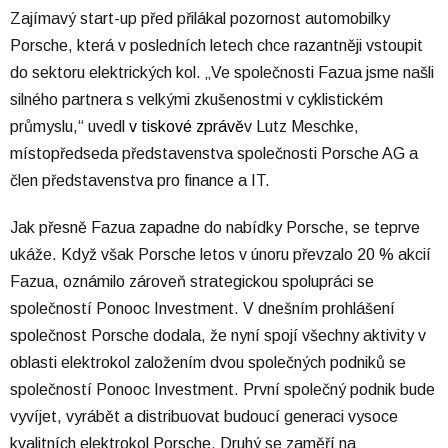
Zajímavý start-up před přilákal pozornost automobilky
Porsche, která v posledních letech chce razantněji vstoupit
do sektoru elektrických kol. „Ve společnosti Fazua jsme našli
silného partnera s velkými zkušenostmi v cyklistickém
průmyslu,“ uvedl
v tiskové zprávě
v Lutz Meschke,
místopředseda představenstva společnosti Porsche AG a
člen představenstva pro finance a IT.
Jak přesně Fazua zapadne do nabídky Porsche, se teprve
ukáže. Když však Porsche letos v únoru převzalo 20 % akcií
Fazua, oznámilo zároveň strategickou spolupráci se
společností Ponooc Investment. V dnešním prohlášení
společnost Porsche dodala, že nyní spojí všechny aktivity v
oblasti elektrokol založením dvou společných podniků se
společností Ponooc Investment. První společný podnik bude
vyvíjet, vyrábět a distribuovat budoucí generaci vysoce
kvalitních elektrokol Porsche. Druhý se zaměří na