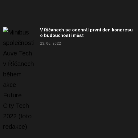
V Říčanech se odehrál první den kongresu
o budoucnosti měst
23. 06. 2022