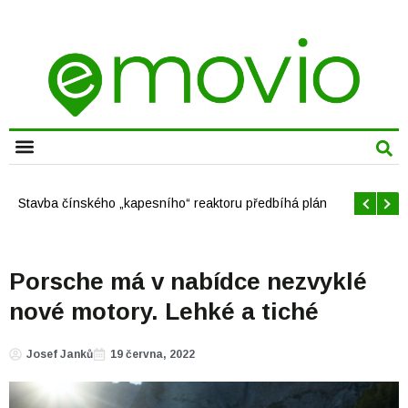
CHYTRÁ MĚSTA
Stavba čínského „kapesního“ reaktoru předbíhá plán
Porsche má v nabídce nezvyklé
nové motory. Lehké a tiché
Josef Janků
19 června, 2022