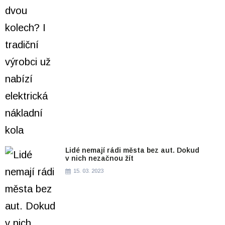
Lidé nemají rádi města bez aut. Dokud
v nich nezačnou žít
15. 03. 2023