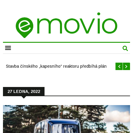
CHYTRÁ MĚSTA
Stavba čínského „kapesního“ reaktoru předbíhá plán
27 LEDNA, 2022