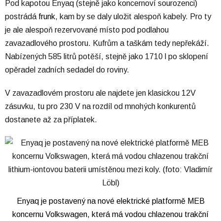
Pod kapotou Enyaq (stejně jako koncernoví sourozenci)
postrádá
frunk
, kam by se daly uložit alespoň kabely. Pro ty
je ale alespoň rezervované místo pod podlahou
zavazadlového prostoru. Kufrům a taškám tedy nepřekáží.
Nabízených 585 litrů potěší, stejně jako 1710 l po sklopení
opěradel zadních sedadel do roviny.
V zavazadlovém prostoru ale najdete jen klasickou 12V
zásuvku, tu pro 230 V na rozdíl od mnohých konkurentů
dostanete až za příplatek.
Enyaq je postavený na nové elektrické platformě MEB
koncernu Volkswagen, která má vodou chlazenou trakční