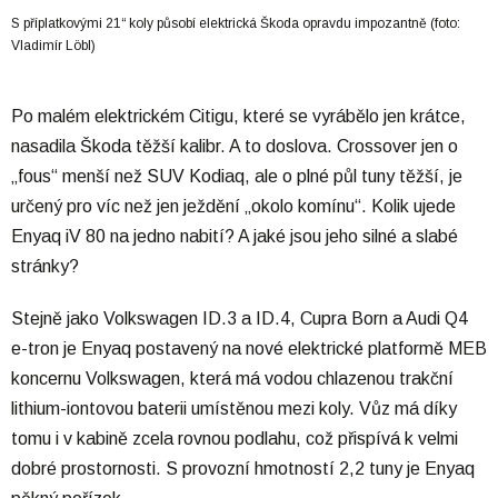
S příplatkovými 21“ koly působí elektrická Škoda opravdu impozantně (foto:
Vladimír Löbl)
Po malém elektrickém Citigu, které se vyrábělo jen krátce,
nasadila Škoda těžší kalibr. A to doslova. Crossover jen o
„fous“ menší než SUV Kodiaq, ale o plné půl tuny těžší, je
určený pro víc než jen ježdění „okolo komínu“. Kolik ujede
Enyaq iV 80 na jedno nabití? A jaké jsou jeho silné a slabé
stránky?
Stejně jako Volkswagen ID.3 a ID.4, Cupra Born a Audi Q4
e-tron je Enyaq postavený na nové elektrické platformě MEB
koncernu Volkswagen, která má vodou chlazenou trakční
lithium-iontovou baterii umístěnou mezi koly. Vůz má díky
tomu i v kabině zcela rovnou podlahu, což přispívá k velmi
dobré prostornosti. S provozní hmotností 2,2 tuny je Enyaq