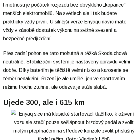
hmotnosti je počátek rozjezdu bez obvyklého „kopance“
menších elektromobilů. Na světlech ale i tak budete
prakticky vždy první. U silnější verze Enyaqu navíc máte
vždy v zásobě dostatek výkonu na svižné svezení a
bezpečné předjíždění.
Přes zadní pohon se tato mohutná a těžká Škoda chová
neutrálně. Stabilizační systém je nastavený opravdu velmi
dobře. Díky bateriím je těžiště velmi nízko a karoserie se
téměř nenaklání. Řízení je ale umělé, jen ve sportovním
režimu trochu ztuhne, ale odezva je stále slabá.
Ujede 300, ale i 615 km