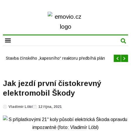
CHYTRÁ MĚSTA
Offshore větrné elektrárny v USA se mají brzy rozrůst
Jak jezdí první čistokrevný
elektromobil Škody
Vladimír Löbl
12 října, 2021