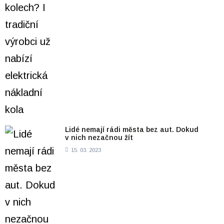
Lidé nemají rádi města bez aut. Dokud
v nich nezačnou žít
15. 03. 2023