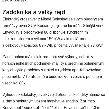
pěkný pořízek.
Zadokolka a velký rejd
Elektrický crossover z Mladé Boleslavi se svým půdorysem
téměř vyrovná SUV Kodiaq, jen je trochu nižší. Silnější verze
Enyaqu iV s přídomkem 80 disponuje synchronním
elektromotorem o výkonu 150 kW a akumulátorem
s celkovou kapacitou 82 kWh, přičemž využitelná je 77 kWh.
Zadní pohon má u elektromobilu své výhody, neboť za
horších adhezních podmínek mají ty s předními poháněnými
koly obvykle problémy s trakcí a rychlým opotřebováváním
pneumatik. V tomto směru bude ideálem verze s pohonem
všech kol 80x.
Výhodou zadokolky je velký rejd předních kol, díky němuž se
s tímto mohutným vozem manévruje snadno. Zatímco
Kodiaq potřebuje k otočení 11,6 m, Enyaqu stačí o 2,3 m