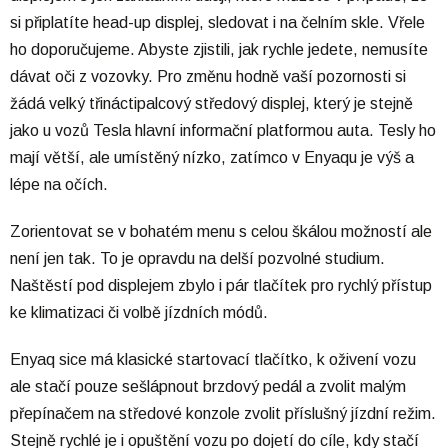
si připlatíte head-up displej, sledovat i na čelním skle. Vřele
ho doporučujeme. Abyste zjistili, jak rychle jedete, nemusíte
dávat oči z vozovky. Pro změnu hodně vaší pozornosti si
žádá velký třináctipalcový středový displej, který je stejně
jako u vozů Tesla hlavní informační platformou auta. Tesly ho
mají větší, ale umístěný nízko, zatímco v Enyaqu je výš a
lépe na očích.
Zorientovat se v bohatém menu s celou škálou možností ale
není jen tak. To je opravdu na delší pozvolné studium.
Naštěstí pod displejem zbylo i pár tlačítek pro rychlý přístup
ke klimatizaci či volbě jízdních módů.
Enyaq sice má klasické startovací tlačítko, k oživení vozu
ale stačí pouze sešlápnout brzdový pedál a zvolit malým
přepínačem na středové konzole zvolit příslušný jízdní režim.
Stejně rychlé je i opuštění vozu po dojetí do cíle, kdy stačí