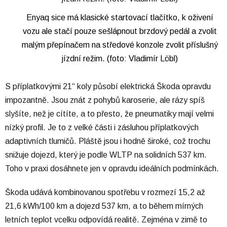
Enyaq sice má klasické startovací tlačítko, k oživení
vozu ale stačí pouze sešlápnout brzdový pedál a zvolit
malým přepínačem na středové konzole zvolit příslušný
jízdní režim. (foto: Vladimír Löbl)
S příplatkovými 21“ koly působí elektrická Škoda opravdu
impozantně. Jsou znát z pohybů karoserie, ale rázy spíš
slyšíte, než je cítíte, a to přesto, že pneumatiky mají velmi
nízký profil. Je to z velké části i zásluhou příplatkových
adaptivních tlumičů. Pláště jsou i hodně široké, což trochu
snižuje dojezd, který je podle WLTP na solidních 537 km.
Toho v praxi dosáhnete jen v opravdu ideálních podmínkách.
Škoda udává kombinovanou spotřebu v rozmezí 15,2 až
21,6 kWh/100 km a dojezd 537 km, a to během mírných
letních teplot vcelku odpovídá realitě. Zejména v zimě to