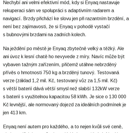
Nechybí ani velmi efektivní mód, kdy si Enyaq nastavuje
rekuperaci sám ve spolupráci s adaptivním radarem a
navigací. Brzdy přichází ke slovu jen při razantním brzdění, a
není bez zajímavosti, že si Enyaq v pohodě vystačí
s bubnovými brzdami na zadních kolech.
Na ježdění po městě je Enyaq zbytečně velký a těžký. Ale
ani úvoz k lesní chatě ho nevyvede z míry. Navíc může být
vybaven tažným zařízením, přičemž utáhne nebrzděný
přívěs o hmotnosti 750 kg a brzděný tunový. Testovaná
verze (základ 1,2 mil. Kč, testovaný vůz za 1,5 mil. Kč)
s větší baterií dává větší smysl než slabší 132kW verze
s baterií s využitelnou kapacitou 58 kWh. Je sice o 130 000
Kč levnější, ale normovaný dojezd za ideálních podmínek je
jen 413 km.
Enyaq není autem pro každého, a to nejen kvůli své ceně,