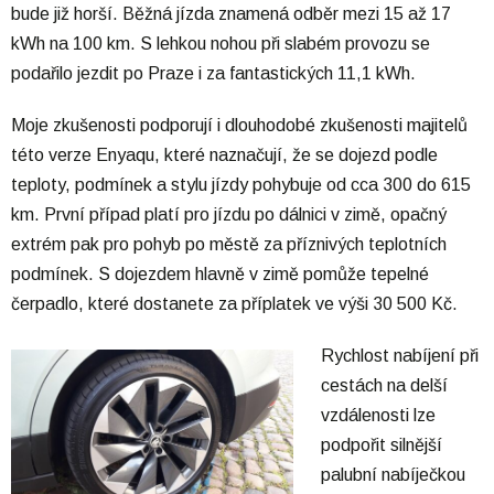
bude již horší. Běžná jízda znamená odběr mezi 15 až 17
kWh na 100 km. S lehkou nohou při slabém provozu se
podařilo jezdit po Praze i za fantastických 11,1 kWh.
Moje zkušenosti podporují i dlouhodobé zkušenosti majitelů
této verze Enyaqu, které naznačují, že se dojezd podle
teploty, podmínek a stylu jízdy pohybuje od cca 300 do 615
km. První případ platí pro jízdu po dálnici v zimě, opačný
extrém pak pro pohyb po městě za příznivých teplotních
podmínek. S dojezdem hlavně v zimě pomůže tepelné
čerpadlo, které dostanete za příplatek ve výši 30 500 Kč.
Rychlost nabíjení při
cestách na delší
vzdálenosti lze
podpořit silnější
palubní nabíječkou