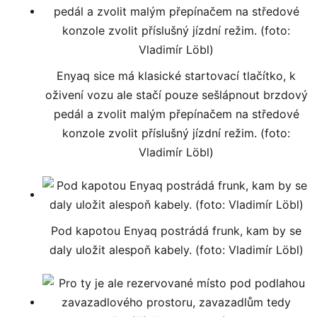
Enyaq sice má klasické startovací tlačítko, k
oživení vozu ale stačí pouze sešlápnout brzdový
pedál a zvolit malým přepínačem na středové
konzole zvolit příslušný jízdní režim. (foto:
Vladimír Löbl)
Pod kapotou Enyaq postrádá frunk, kam by se
daly uložit alespoň kabely. (foto: Vladimír Löbl)