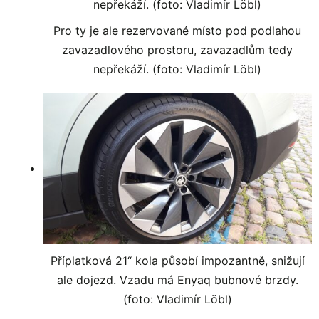
Pro ty je ale rezervované místo pod podlahou
zavazadlového prostoru, zavazadlům tedy
nepřekáží. (foto: Vladimír Löbl)
Příplatková 21“ kola působí impozantně, snižují
ale dojezd. Vzadu má Enyaq bubnové brzdy.
(foto: Vladimír Löbl)