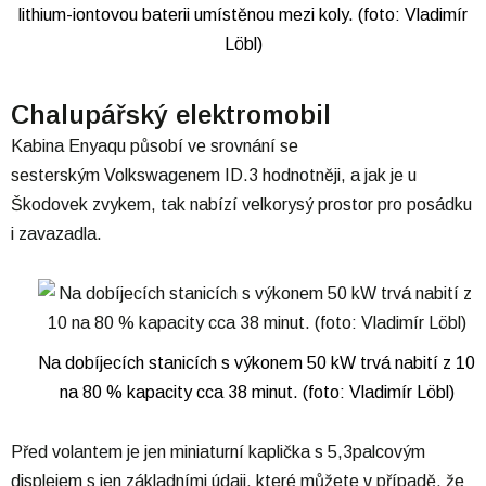
lithium-iontovou baterii umístěnou mezi koly. (foto: Vladimír
Löbl)
Chalupářský elektromobil
Kabina Enyaqu působí ve srovnání se
sesterským Volkswagenem ID.3 hodnotněji, a jak je u
Škodovek zvykem, tak nabízí velkorysý prostor pro posádku
i zavazadla.
Na dobíjecích stanicích s výkonem 50 kW trvá nabití z 10
na 80 % kapacity cca 38 minut. (foto: Vladimír Löbl)
Před volantem je jen miniaturní kaplička s 5,3palcovým
displejem s jen základními údaji, které můžete v případě, že