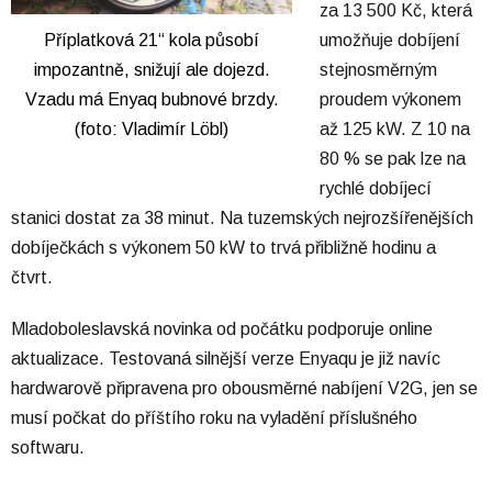
za 13 500 Kč, která
Příplatková 21“ kola působí
umožňuje dobíjení
impozantně, snižují ale dojezd.
stejnosměrným
Vzadu má Enyaq bubnové brzdy.
proudem výkonem
(foto: Vladimír Löbl)
až 125 kW. Z 10 na
80 % se pak lze na
rychlé dobíjecí
stanici dostat za 38 minut. Na tuzemských nejrozšířenějších
dobíječkách s výkonem 50 kW to trvá přibližně hodinu a
čtvrt.
Mladoboleslavská novinka od počátku podporuje online
aktualizace. Testovaná silnější verze Enyaqu je již navíc
hardwarově připravena pro obousměrné nabíjení V2G, jen se
musí počkat do příštího roku na vyladění příslušného
softwaru.