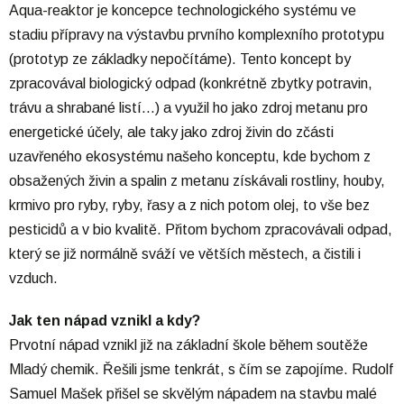
Aqua-reaktor je koncepce technologického systému ve
stadiu přípravy na výstavbu prvního komplexního prototypu
(prototyp ze základky nepočítáme). Tento koncept by
zpracovával biologický odpad (konkrétně zbytky potravin,
trávu a shrabané listí…) a využil ho jako zdroj metanu pro
energetické účely, ale taky jako zdroj živin do zčásti
uzavřeného ekosystému našeho konceptu, kde bychom z
obsažených živin a spalin z metanu získávali rostliny, houby,
krmivo pro ryby, ryby, řasy a z nich potom olej, to vše bez
pesticidů a v bio kvalitě. Přitom bychom zpracovávali odpad,
který se již normálně sváží ve větších městech, a čistili i
vzduch.
Jak ten nápad vznikl a kdy?
Prvotní nápad vznikl již na základní škole během soutěže
Mladý chemik. Řešili jsme tenkrát, s čím se zapojíme. Rudolf
Samuel Mašek přišel se skvělým nápadem na stavbu malé