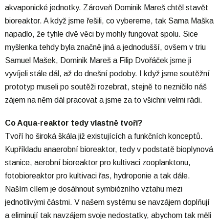
akvaponické jednotky. Zároveň Dominik Mareš chtěl stavět
bioreaktor. A když jsme řešili, co vybereme, tak Sama Maška
napadlo, že tyhle dvě věci by mohly fungovat spolu. Sice
myšlenka tehdy byla značně jiná a jednodušší, ovšem v triu
Samuel Mašek, Dominik Mareš a Filip Dvořáček jsme ji
vyvíjeli stále dál, až do dnešní podoby. I když jsme soutěžní
prototyp museli po soutěži rozebrat, stejně to nezničilo náš
zájem na něm dál pracovat a jsme za to všichni velmi rádi.
Co Aqua-reaktor tedy vlastně tvoří?
Tvoří ho široká škála již existujících a funkčních konceptů.
Kupříkladu anaerobní bioreaktor, tedy v podstatě bioplynová
stanice, aerobní bioreaktor pro kultivaci zooplanktonu,
fotobioreaktor pro kultivaci řas, hydroponie a tak dále.
Naším cílem je dosáhnout symbiózního vztahu mezi
jednotlivými částmi. V našem systému se navzájem doplňují
a eliminují tak navzájem svoje nedostatky, abychom tak měli