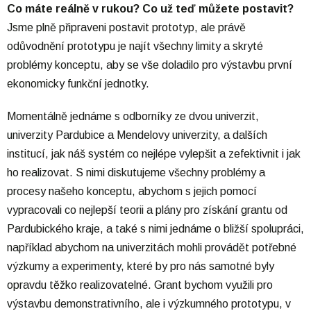
Co máte reálně v rukou? Co už teď můžete postavit?
Jsme plně připraveni postavit prototyp, ale právě
odůvodnění prototypu je najít všechny limity a skryté
problémy konceptu, aby se vše doladilo pro výstavbu první
ekonomicky funkční jednotky.
Momentálně jednáme s odborníky ze dvou univerzit,
univerzity Pardubice a Mendelovy univerzity, a dalších
institucí, jak náš systém co nejlépe vylepšit a zefektivnit i jak
ho realizovat. S nimi diskutujeme všechny problémy a
procesy našeho konceptu, abychom s jejich pomocí
vypracovali co nejlepší teorii a plány pro získání grantu od
Pardubického kraje, a také s nimi jednáme o bližší spolupráci,
například abychom na univerzitách mohli provádět potřebné
výzkumy a experimenty, které by pro nás samotné byly
opravdu těžko realizovatelné. Grant bychom využili pro
výstavbu demonstrativního, ale i výzkumného prototypu, v