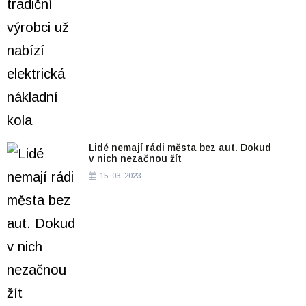
Lidé nemají rádi města bez aut. Dokud
v nich nezačnou žít
15. 03. 2023