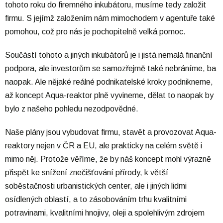
tohoto roku do firemného inkubátoru, musíme tedy založit
firmu. S jejímž založením nám mimochodem v agentuře také
pomohou, což pro nás je pochopitelně velká pomoc.
Součástí tohoto a jiných inkubátorů je i jistá nemalá finanční
podpora, ale investorům se samozřejmě také nebráníme, ba
naopak. Ale nějaké reálné podnikatelské kroky podnikneme,
až koncept Aqua-reaktor plně vyvineme, dělat to naopak by
bylo z našeho pohledu nezodpovědné.
Naše plány jsou vybudovat firmu, stavět a provozovat Aqua-
reaktory nejen v ČR a EU, ale prakticky na celém světě i
mimo něj. Protože věříme, že by náš koncept mohl výrazně
přispět ke snížení znečišťování přírody, k větší
soběstačnosti urbanistických center, ale i jiných lidmi
osídlených oblastí, a to zásobováním trhu kvalitními
potravinami, kvalitními hnojivy, oleji a spolehlivým zdrojem