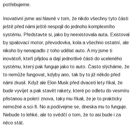
potřebujeme.
Inovativní jsme asi hlavně v tom, že nikdo všechny tyto části
ještě před námi ještě nespojil do jednoho komplexního
systému. Představte si, jako by neexistovala auta. Existoval
by spalovací motor, převodovka, kola a všechno ostatní, ale
nikoho by nenapadlo z toho udělat auto. A my jsme ti
inovátoři, kteří přijdou a dají jednotlivé části do uceleného
systému, který pak funguje jako to auto. Často slýcháme, že
to nemůže fungovat, kdyby ano, tak by to již někdo před
námi zkusil. Když ale Elon Musk před dvaceti lety říkal, že
bude vyvíjet a pak stavět rakety, které po odletu do vesmíru
přistanou a poletí znova, taky mu říkali, že je to prakticky
nemožné a sci-fi. No a podívejme se, dneska mu to funguje.
Nebude to lehké, ale to svědčí o tom, že to asi bude i za
něco stát.