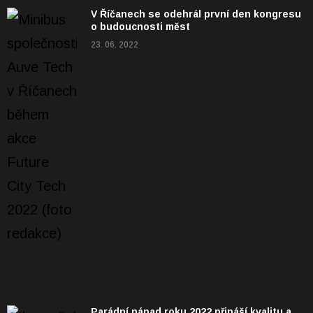
V Říčanech se odehrál první den kongresu
o budoucnosti měst
23. 06. 2022
Parádní nápad roku 2022 přináší kvalitu a