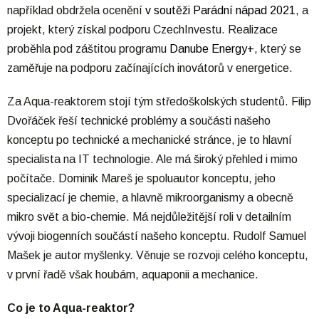
například obdržela ocenění
v soutěži Parádní nápad 2021
, a
projekt, který získal podporu CzechInvestu. Realizace
proběhla pod záštitou programu
Danube Energy+
, který se
zaměřuje na podporu začínajících inovátorů v energetice.
Za Aqua-reaktorem stojí tým středoškolských studentů. Filip
Dvořáček řeší technické problémy a součásti našeho
konceptu po technické a mechanické stránce, je to hlavní
specialista na IT technologie. Ale má široký přehled i mimo
počítače. Dominik Mareš je spoluautor konceptu, jeho
specializací je chemie, a hlavně mikroorganismy a obecně
mikro svět a bio-chemie. Má nejdůležitější roli v detailním
vývoji biogenních součástí našeho konceptu. Rudolf Samuel
Mašek je autor myšlenky. Věnuje se rozvoji celého konceptu,
v první řadě však houbám, aquaponii a mechanice.
Co je to Aqua-reaktor?