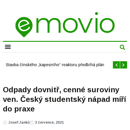
CHYTRÁ MĚSTA
Offshore větrné elektrárny v USA se mají brzy rozrůst
Odpady dovnitř, cenné suroviny
ven. Český studentský nápad míří
do praxe
Josef Janků
3 července, 2021