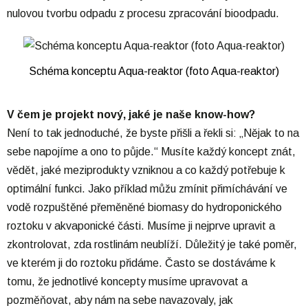
nulovou tvorbu odpadu z procesu zpracování bioodpadu.
Schéma konceptu Aqua-reaktor (foto Aqua-reaktor)
V čem je projekt nový, jaké je naše know-how?
Není to tak jednoduché, že byste přišli a řekli si: „Nějak to na
sebe napojíme a ono to půjde.“ Musíte každý koncept znát,
vědět, jaké meziprodukty vzniknou a co každý potřebuje k
optimální funkci. Jako příklad můžu zmínit přimíchávání ve
vodě rozpuštěné přeměněné biomasy do hydroponického
roztoku v akvaponické části. Musíme ji nejprve upravit a
zkontrolovat, zda rostlinám neublíží. Důležitý je také poměr,
ve kterém ji do roztoku přidáme. Často se dostáváme k
tomu, že jednotlivé koncepty musíme upravovat a
pozměňovat, aby nám na sebe navazovaly, jak