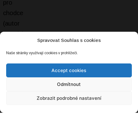
Spravovat Souhlas s cookies
Naše stránky využívají cookies v prohlížeči.
Accept cookies
Odmítnout
Zobrazit podrobné nastavení
Francouzský plán na rychlé zprovoznění
jaderné flotily dostal trhlinu. A to doslova
08. 03. 2023