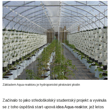
Základem Aqua-reaktoru je hydroponické pěstování plodin
Začínalo to jako středoškolský studentský projekt a vyvinula
se z toho úspěšná start-upová
idea
Aqua-reaktor
, jež letos