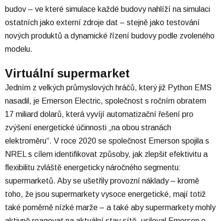
budov – ve které simulace každé budovy nahlíží na simulaci
ostatních jako externí zdroje dat – stejně jako testování
nových produktů a dynamické řízení budovy podle zvoleného
modelu.
Virtuální supermarket
Jedním z velkých průmyslových hráčů, který již Python EMS
nasadil, je Emerson Electric, společnost s ročním obratem
17 miliard dolarů, která vyvíjí automatizační řešení pro
zvýšení energetické účinnosti „na obou stranách
elektroměru“. V roce 2020 se společnost Emerson spojila s
NREL s cílem identifikovat způsoby, jak zlepšit efektivitu a
flexibilitu zvláště energeticky náročného segmentu:
supermarketů. Aby se ušetřily provozní náklady – kromě
toho, že jsou supermarkety vysoce energetické, mají totiž
také poměrně nízké marže – a také aby supermarkety mohly
aktivně reagovat na aktuální stav sítě, usiloval Emerson o