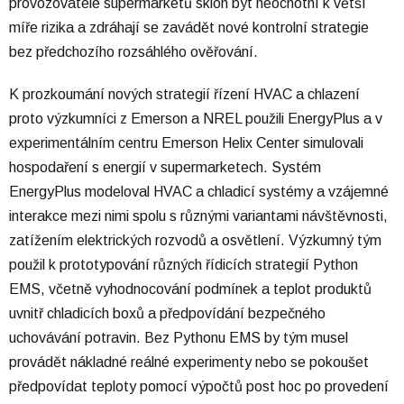
provozovatelé supermarketů sklon být neochotní k větší
míře rizika a zdráhají se zavádět nové kontrolní strategie
bez předchozího rozsáhlého ověřování.
K prozkoumání nových strategií řízení HVAC a chlazení
proto výzkumníci z Emerson a NREL použili EnergyPlus a v
experimentálním centru Emerson Helix Center simulovali
hospodaření s energií v supermarketech. Systém
EnergyPlus modeloval HVAC a chladicí systémy a vzájemné
interakce mezi nimi spolu s různými variantami návštěvnosti,
zatížením elektrických rozvodů a osvětlení. Výzkumný tým
použil k prototypování různých řídicích strategií Python
EMS, včetně vyhodnocování podmínek a teplot produktů
uvnitř chladicích boxů a předpovídání bezpečného
uchovávání potravin. Bez Pythonu EMS by tým musel
provádět nákladné reálné experimenty nebo se pokoušet
předpovídat teploty pomocí výpočtů post hoc po provedení