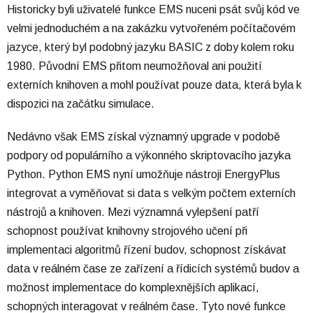
Historicky byli uživatelé funkce EMS nuceni psát svůj kód ve
velmi jednoduchém a na zakázku vytvořeném počítačovém
jazyce, který byl podobný jazyku BASIC z doby kolem roku
1980. Původní EMS přitom neumožňoval ani použití
externích knihoven a mohl používat pouze data, která byla k
dispozici na začátku simulace.
Nedávno však EMS získal významný upgrade v podobě
podpory od populárního a výkonného skriptovacího jazyka
Python. Python EMS nyní umožňuje nástroji EnergyPlus
integrovat a vyměňovat si data s velkým počtem externích
nástrojů a knihoven. Mezi významná vylepšení patří
schopnost používat knihovny strojového učení při
implementaci algoritmů řízení budov, schopnost získávat
data v reálném čase ze zařízení a řídicích systémů budov a
možnost implementace do komplexnějších aplikací,
schopných interagovat v reálném čase. Tyto nové funkce