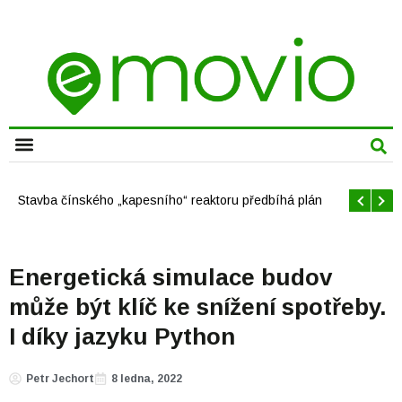
CHYTRÁ MĚSTA
Offshore větrné elektrárny v USA se mají brzy rozrůst
Energetická simulace budov
může být klíč ke snížení spotřeby.
I díky jazyku Python
Petr Jechort
8 ledna, 2022