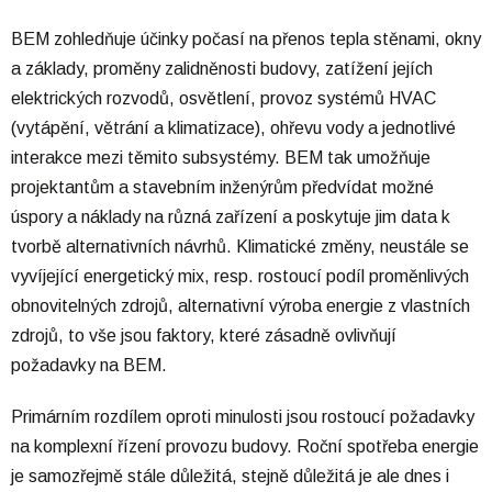
BEM zohledňuje účinky počasí na přenos tepla stěnami, okny
a základy, proměny zalidněnosti budovy, zatížení jejích
elektrických rozvodů, osvětlení, provoz systémů HVAC
(vytápění, větrání a klimatizace), ohřevu vody a jednotlivé
interakce mezi těmito subsystémy. BEM tak umožňuje
projektantům a stavebním inženýrům předvídat možné
úspory a náklady na různá zařízení a poskytuje jim data k
tvorbě alternativních návrhů. Klimatické změny, neustále se
vyvíjející energetický mix, resp. rostoucí podíl proměnlivých
obnovitelných zdrojů, alternativní výroba energie z vlastních
zdrojů, to vše jsou faktory, které zásadně ovlivňují
požadavky na BEM.
Primárním rozdílem oproti minulosti jsou rostoucí požadavky
na komplexní řízení provozu budovy. Roční spotřeba energie
je samozřejmě stále důležitá, stejně důležitá je ale dnes i