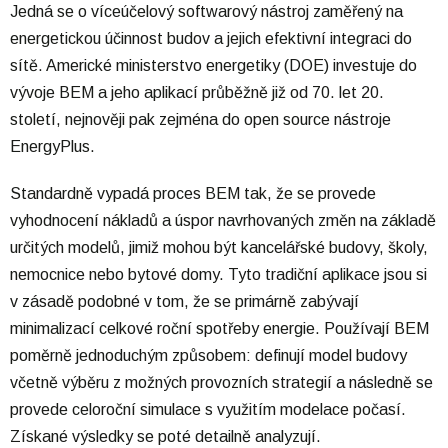
Jedná se o víceúčelový softwarový nástroj zaměřený na
energetickou účinnost budov a jejich efektivní integraci do
sítě. Americké ministerstvo energetiky (DOE) investuje do
vývoje BEM a jeho aplikací průběžně již od 70. let 20.
století, nejnověji pak zejména do open source nástroje
EnergyPlus.
Standardně vypadá proces BEM tak, že se provede
vyhodnocení nákladů a úspor navrhovaných změn na základě
určitých modelů, jimiž mohou být kancelářské budovy, školy,
nemocnice nebo bytové domy. Tyto tradiční aplikace jsou si
v zásadě podobné v tom, že se primárně zabývají
minimalizací celkové roční spotřeby energie. Používají BEM
poměrně jednoduchým způsobem: definují model budovy
včetně výběru z možných provozních strategií a následně se
provede celoroční simulace s využitím modelace počasí.
Získané výsledky se poté detailně analyzují.