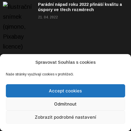
Parádní nápad roku 2022 přináší kvalitu a
úspory ve třech rozměrech
21. 04. 2022
Spravovat Souhlas s cookies
Naše stránky využívají cookies v prohlížeči.
NEJNOVĚJŠÍ
Accept cookies
Na nákup na dvou kolech? I tradiční výrobci
už nabízí elektrická nákladní kola
Odmítnout
22. 03. 2023
Zobrazit podrobné nastavení