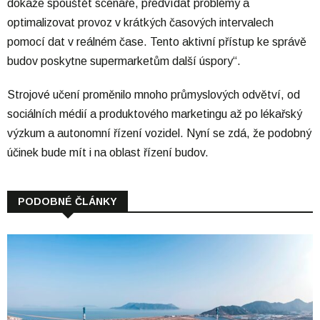
dokáže spouštět scénáře, předvídat problémy a
optimalizovat provoz v krátkých časových intervalech
pomocí dat v reálném čase. Tento aktivní přístup ke správě
budov poskytne supermarketům další úspory“.
Strojové učení proměnilo mnoho průmyslových odvětví, od
sociálních médií a produktového marketingu až po lékařský
výzkum a autonomní řízení vozidel. Nyní se zdá, že podobný
účinek bude mít i na oblast řízení budov.
PODOBNÉ ČLÁNKY