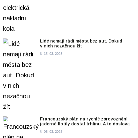
Lidé nemají rádi města bez aut. Dokud
v nich nezačnou žít
15. 03. 2023
Francouzský plán na rychlé zprovoznění
jaderné flotily dostal trhlinu. A to doslova
08. 03. 2023