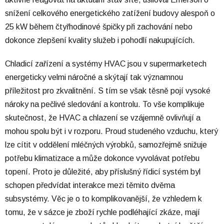
snížení celkového energetického zatížení budovy alespoň o
25 kW během čtyřhodinové špičky při zachování nebo
dokonce zlepšení kvality služeb i pohodlí nakupujících.
Chladicí zařízení a systémy HVAC jsou v supermarketech
energeticky velmi náročné a skýtají tak významnou
příležitost pro zkvalitnění. S tím se však těsně pojí vysoké
nároky na pečlivé sledování a kontrolu. To vše komplikuje
skutečnost, že HVAC a chlazení se vzájemně ovlivňují a
mohou spolu být i v rozporu. Proud studeného vzduchu, který
lze cítit v oddělení mléčných výrobků, samozřejmě snižuje
potřebu klimatizace a může dokonce vyvolávat potřebu
topení. Proto je důležité, aby příslušný řídicí systém byl
schopen předvídat interakce mezi těmito dvěma
subsystémy. Věc je o to komplikovanější, že vzhledem k
tomu, že v sázce je zboží rychle podléhající zkáze, mají