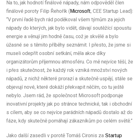
Na to, jak hodnotí finálové nápady, nám odpověděl člen
finálové poroty Filip Řehořík (
, CEE Startup Lead):
Microsoft
“V první řadě bych rád poděkoval všem týmům za jejich
nápady do kterých, jak bylo vidět, dávají soutěžící spoustu
energie a věnují jim hodně času, což je skvělé a bylo
úžasné se s těmito příběhy seznámit. I přesto, že jsme si
museli odepřít osobní setkání, měla akce díky
organizátorům příjemnou atmosféru. Co mě nejvíce těší, že
i přes skutečnost, že každý rok vzniká množství nových
nápadů, z nichž některé prorazí a skutečně uspějí, stále se
objevují nové, které dokáží překvapit něčím, co tu ještě
nebylo. Jsem rád, že společnost Microsoft podporuje
inovativní projekty jak po stránce technické, tak i obchodní
s cílem, aby se co nejvíce parádních nápadů dostalo až do
fáze, kdy skutečně pomáhají zákazníkům po celém světě.”
Jako další zasedli v porotě Tomáš Cironis za
Startup