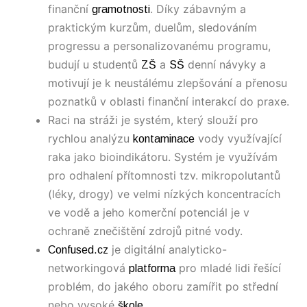
finanční
. Díky zábavným a
gramotnosti
praktickým kurzům, duelům, sledováním
progressu a personalizovanému programu,
budují u studentů
a
denní návyky a
ZŠ
SŠ
motivují je k neustálému zlepšování a přenosu
poznatků v oblasti finanční interakcí do praxe.
Raci na stráži je systém, který slouží pro
rychlou analýzu
vody využívající
kontaminace
raka jako bioindikátoru. Systém je využívám
pro odhalení přítomnosti tzv. mikropolutantů
(léky, drogy) ve velmi nízkých koncentracích
ve vodě a jeho komerční potenciál je v
ochraně znečištění zdrojů pitné vody.
je digitální analyticko-
Confused.cz
networkingová
pro mladé lidi řešící
platforma
problém, do jakého oboru zamířit po střední
nebo vysoké
.
škole