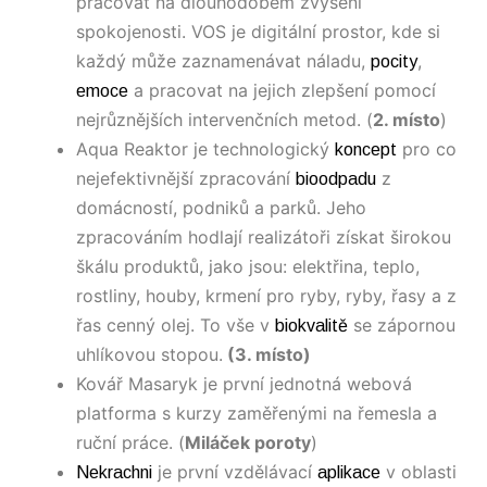
pracovat na dlouhodobém zvýšení
spokojenosti. VOS je digitální prostor, kde si
každý může zaznamenávat náladu,
,
pocity
a pracovat na jejich zlepšení pomocí
emoce
nejrůznějších intervenčních metod. (
2. místo
)
Aqua Reaktor je technologický
pro co
koncept
nejefektivnější zpracování
z
bioodpadu
domácností, podniků a parků. Jeho
zpracováním hodlají realizátoři získat širokou
škálu produktů, jako jsou: elektřina, teplo,
rostliny, houby, krmení pro ryby, ryby, řasy a z
řas cenný olej. To vše v
se zápornou
biokvalitě
uhlíkovou stopou.
(3. místo)
Kovář Masaryk je první jednotná webová
platforma s kurzy zaměřenými na řemesla a
ruční práce. (
Miláček poroty
)
je první vzdělávací
v oblasti
Nekrachni
aplikace