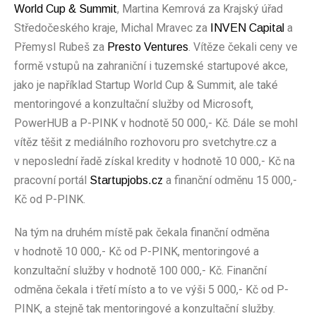
, Martina Kemrová za Krajský úřad
World Cup & Summit
Středočeského kraje, Michal Mravec za
a
INVEN Capital
Přemysl Rubeš za
. Vítěze čekali ceny ve
Presto
Ventures
formě vstupů na zahraniční i tuzemské startupové akce,
jako je například Startup World Cup & Summit, ale také
mentoringové a konzultační služby od Microsoft,
PowerHUB a P-PINK v hodnotě 50 000,- Kč. Dále se mohl
vítěz těšit z mediálního rozhovoru pro svetchytre.cz a
v neposlední řadě získal kredity v hodnotě 10 000,- Kč na
pracovní portál
a finanční odměnu 15 000,-
Startupjobs
.cz
Kč od P-PINK.
Na tým na druhém místě pak čekala finanční odměna
v hodnotě 10 000,- Kč od P-PINK, mentoringové a
konzultační služby v hodnotě 100 000,- Kč. Finanční
odměna čekala i třetí místo a to ve výši 5 000,- Kč od P-
PINK, a stejně tak mentoringové a konzultační služby.