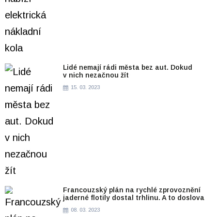
Lidé nemají rádi města bez aut. Dokud
v nich nezačnou žít
15. 03. 2023
Francouzský plán na rychlé zprovoznění
jaderné flotily dostal trhlinu. A to doslova
08. 03. 2023