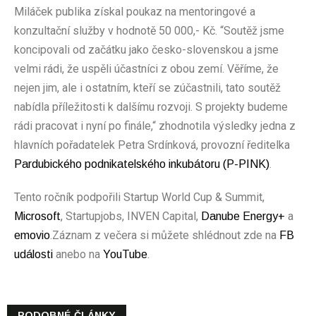
Miláček publika získal poukaz na mentoringové a
konzultační služby v hodnotě 50 000,- Kč. “Soutěž jsme
koncipovali od začátku jako česko-slovenskou a jsme
velmi rádi, že uspěli účastníci z obou zemí. Věříme, že
nejen jim, ale i ostatním, kteří se zúčastnili, tato soutěž
nabídla příležitosti k dalšímu rozvoji. S projekty budeme
rádi pracovat i nyní po finále,“ zhodnotila výsledky jedna z
hlavních pořadatelek Petra Srdínková, provozní ředitelka
.
Pardubického podnikatelského inkubátoru (P-PINK)
Tento ročník podpořili Startup World Cup & Summit,
, Startupjobs, INVEN Capital,
a
Microsoft
Danube Energy+
.Záznam z večera si můžete shlédnout zde na
emovio
FB
anebo na
.
události
YouTube
PODOBNÉ ČLÁNKY