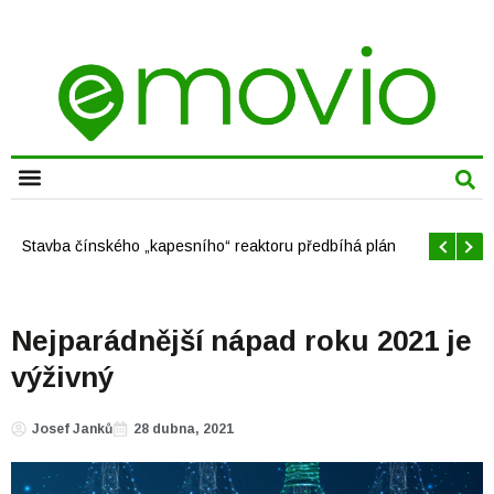
CHYTRÁ MĚSTA
Offshore větrné elektrárny v USA se mají brzy rozrůst
Nejparádnější nápad roku 2021 je
výživný
Josef Janků
28 dubna, 2021