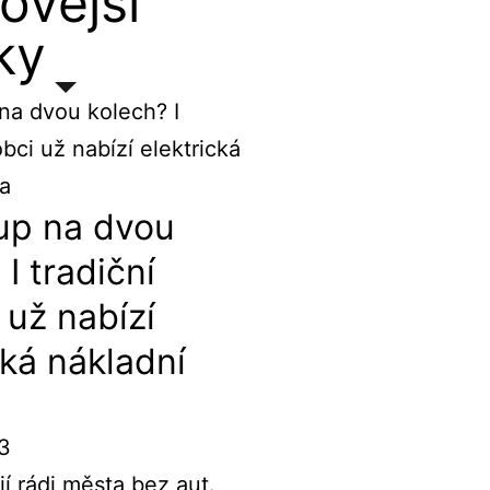
ovější
ky
up na dvou
 I tradiční
 už nabízí
cká nákladní
23