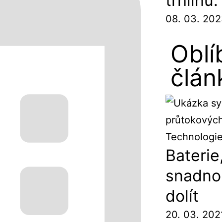
trhlinu
08. 03. 20
Oblí
člán
Baterie
snadno 
dolít
20. 03. 202