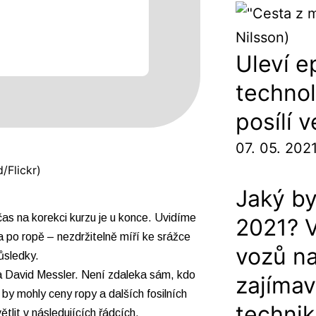
Uleví e
techno
posílí 
07. 05. 202
Jaký b
čas na korekci kurzu je u konce. Uvidíme
2021? 
a po ropě – nezdržitelně míří ke srážce
vozů na
ůsledky.
ta David Messler. Není zdaleka sám, kdo
zajímav
 by mohly ceny ropy a dalších fosilních
techni
tlit v následujících řádcích.