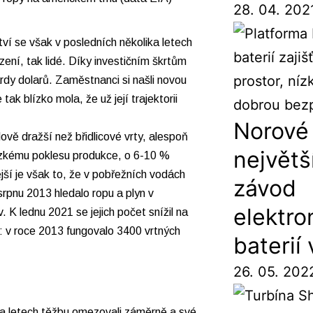
28. 04. 202
tví se však v posledních několika letech
ízení, tak lidé. Díky investičním škrtům
rdy dolarů. Zaměstnanci si našli novou
ak blízko mola, že už její trajektorii
Norové 
dově dražší než břidlicové vrty, alespoň
největš
nízkému poklesu produkce, o 6-10 %
jší je však to, že v pobřežních vodách
závod
rpnu 2013 hledalo ropu a plyn v
elektr
K lednu 2021 se jejich počet snížil na
: v roce 2013 fungovalo 3400 vrtných
baterií
26. 05. 202
ka letech těžbu omezovali záměrně a své