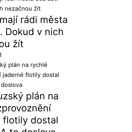
mají rádi města
. Dokud v nich
u žít
3
uzský plán na
zprovoznění
flotily dostal