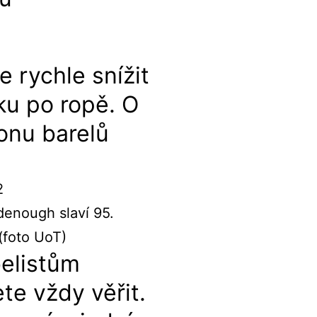
e rychle snížit
ku po ropě. O
ionu barelů
2
elistům
e vždy věřit.