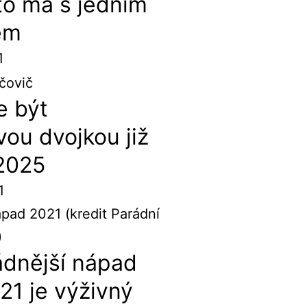
to má s jedním
em
1
e být
vou dvojkou již
 2025
1
ádnější nápad
21 je výživný