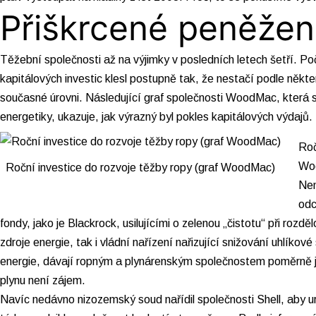
Přiškrcené peněže
Těžební společnosti až na výjimky v posledních letech šetří. Po
kapitálových investic klesl postupně tak, že nestačí podle někte
současné úrovni. Následující graf společnosti WoodMac, která 
energetiky, ukazuje, jak výrazný byl pokles kapitálových výdajů.
Roč
Wo
Roční investice do rozvoje těžby ropy (graf WoodMac)
Nen
odc
fondy, jako je Blackrock, usilujícími o zelenou „čistotu“ při rozd
zdroje energie, tak i vládní nařízení nařizující snižování uhlíko
energie, dávají ropným a plynárenským společnostem poměrně j
plynu není zájem.
Navíc nedávno nizozemský soud
nařídil společnosti Shell
, aby u