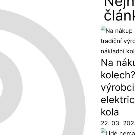
Nejn
člán
Na nák
kolech?
výrobci
elektri
kola
22. 03. 20