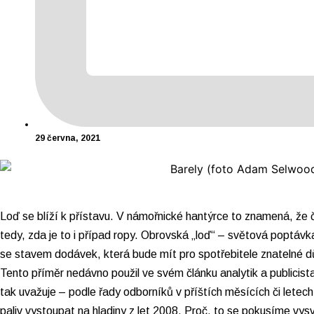
29 června, 2021
Loď se blíží k přístavu. V námořnické hantýrce to znamená, že 
tedy, zda je to i případ ropy. Obrovská „loď“ – světová poptávk
se stavem dodávek, která bude mít pro spotřebitele znatelné d
Tento příměr nedávno použil
ve svém článku
analytik a publicis
tak uvažuje – podle řady odborníků v příštích měsících či letech
paliv vystoupat na hladiny z let 2008. Proč, to se pokusíme vysvě