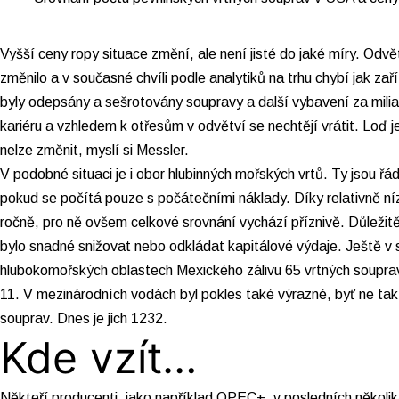
Vyšší ceny ropy situace změní, ale není jisté do jaké míry. Odvě
změnilo a v současné chvíli podle analytiků na trhu chybí jak zař
byly odepsány a sešrotovány soupravy a další vybavení za milia
kariéru a vzhledem k otřesům v odvětví se nechtějí vrátit. Loď je t
nelze změnit, myslí si Messler.
V podobné situaci je i obor hlubinných mořských vrtů. Ty jsou řá
pokud se počítá pouze s počátečními náklady. Díky relativně 
ročně, pro ně ovšem celkové srovnání vychází příznivě. Důležitě
bylo snadné snižovat nebo odkládat kapitálové výdaje. Ještě v s
hlubokomořských oblastech Mexického zálivu 65 vrtných souprav. 
11. V mezinárodních vodách byl pokles také výrazné, byť ne tak
souprav. Dnes je jich 1232.
Kde vzít…
Někteří producenti, jako například OPEC+, v posledních několi