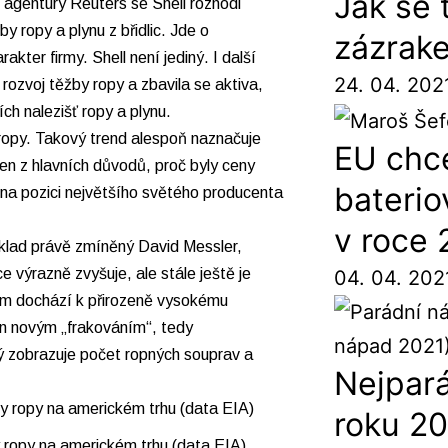
Jak se 
 agentury Reuters se Shell rozhodl
by ropy a plynu z břidlic. Jde o
zázrak
ter firmy. Shell není jediný. I další
24. 04. 202
 rozvoj těžby ropy a zbavila se aktiva,
ch nalezišť ropy a plynu.
ropy. Takový trend alespoň naznačuje
EU chc
eden z hlavních důvodů, proč byly ceny
baterio
y na pozici největšího světého producenta
v roce
íklad právě zmíněný David Messler,
 výrazně zvyšuje, ale stále ještě je
04. 04. 202
tom dochází k přirozeně vysokému
n novým „frakováním“, tedy
erý zobrazuje počet ropných souprav a
Nejpar
roku 20
 ropy na americkém trhu (data EIA)