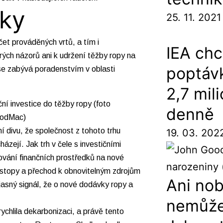
nky
25. 11. 2021
čet prováděných vrtů, a tím i
IEA chc
rých názorů ani k udržení těžby ropy na
poptáv
se zabývá poradenstvím v oblasti
2,7 mil
ní investice do těžby ropy (foto
denně
odMac)
í divu, že společnost z tohoto trhu
19. 03. 202
házejí. Jak trh v čele s investičními
ělování finančních prostředků na nové
vé stopy a přechod k obnovitelným zdrojům
Ani nob
asný signál, že o nové dodávky ropy a
nemůžet
rychlila dekarbonizaci, a právě tento