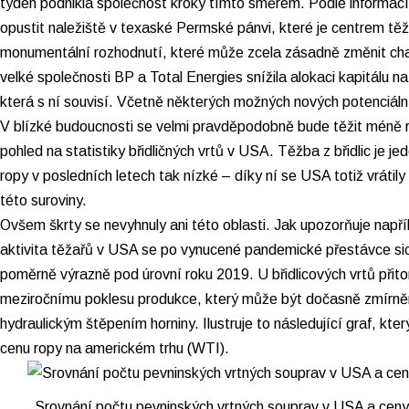
týden podnikla společnost kroky tímto směrem. Podle informací
opustit
naležiště v texaské Permské pánvi
, které je centrem těž
monumentální rozhodnutí, které může zcela zásadně změnit charak
velké společnosti BP a Total Energies snížila alokaci kapitálu na
která s ní souvisí. Včetně některých možných nových potenciální
V blízké budoucnosti se velmi pravděpodobně bude těžit méně 
pohled na statistiky břidličných vrtů v USA. Těžba z břidlic je j
ropy v posledních letech tak nízké – díky ní se USA totiž vrátil
této suroviny.
Ovšem škrty se nevyhnuly ani této oblasti. Jak upozorňuje např
aktivita těžařů v USA se po vynucené pandemické přestávce sice
poměrně výrazně pod úrovní roku 2019. U břidlicových vrtů při
meziročnímu poklesu produkce, který může být dočasně zmírně
hydraulickým štěpením horniny. Ilustruje to následující graf, kt
cenu ropy na americkém trhu (WTI).
Srovnání počtu pevninských vrtných souprav v USA a ceny