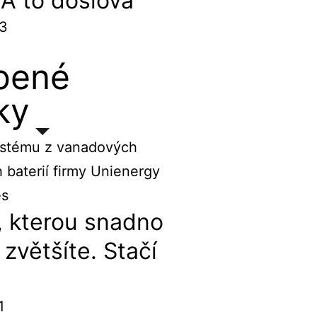
. A to doslova
23
bené
ky
, kterou snadno
zvětšíte. Stačí
1