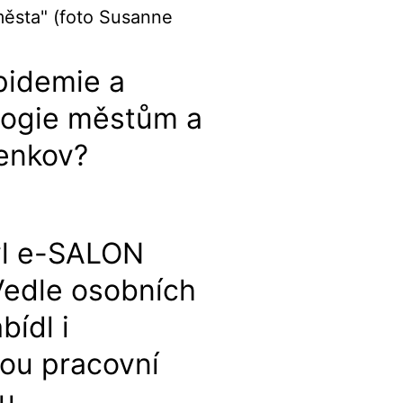
pidemie a
logie městům a
venkov?
1
yl e-SALON
Vedle osobních
bídl i
ou pracovní
ku