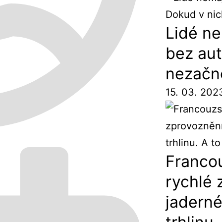
Lidé ne
bez aut
nezačno
15. 03. 202
Franco
rychlé 
jaderné 