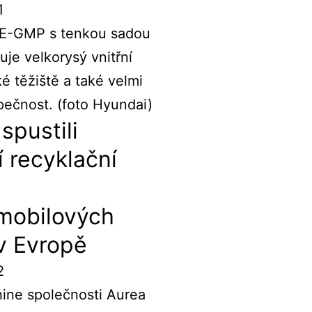
1
spustili
í recyklační
omobilových
 v Evropě
2