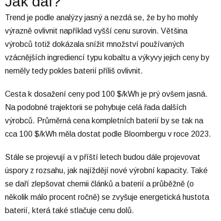
Jak dál?
Trend je podle analýzy jasný a nezdá se, že by ho mohly
výrazně ovlivnit například vyšší cenu surovin. Většina
výrobců totiž dokázala snížit množství používaných
vzácnějších ingrediencí typu kobaltu a výkyvy jejich ceny by
neměly tedy pokles baterií příliš ovlivnit.
Cesta k dosažení ceny pod 100 $/kWh je prý ovšem jasná.
Na podobné trajektorii se pohybuje celá řada dalších
výrobců. Průměrná cena kompletních baterií by se tak na
cca 100 $/kWh měla dostat podle Bloombergu v roce 2023.
Stále se projevují a v příští letech budou dále projevovat
úspory z rozsahu, jak najíždějí nové výrobní kapacity. Také
se daří zlepšovat chemii článků a baterií a průběžně (o
několik málo procent ročně) se zvyšuje energetická hustota
baterií, která také stlačuje cenu dolů.