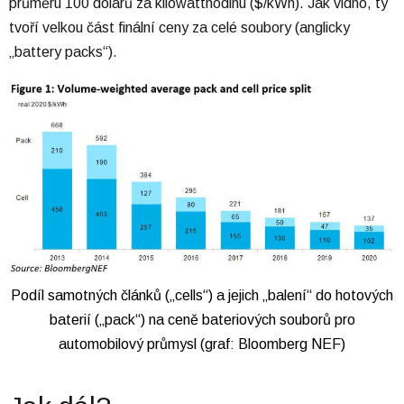
průměru 100 dolarů za kilowatthodinu ($/kWh). Jak vidno, ty
tvoří velkou část finální ceny za celé soubory (anglicky
„battery packs“).
Podíl samotných článků („cells“) a jejich „balení“ do hotových
baterií („pack“) na ceně bateriových souborů pro
automobilový průmysl (graf: Bloomberg NEF)