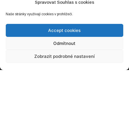
Spravovat Souhlas s cookies
NEJČTENĚJŠÍ
Naše stránky využívají cookies v prohlížeči.
Baterie, kterou snadno snadno zvětšíte.
Accept cookies
Stačí dolít
20. 03. 2021
Odmítnout
Zobrazit podrobné nastavení