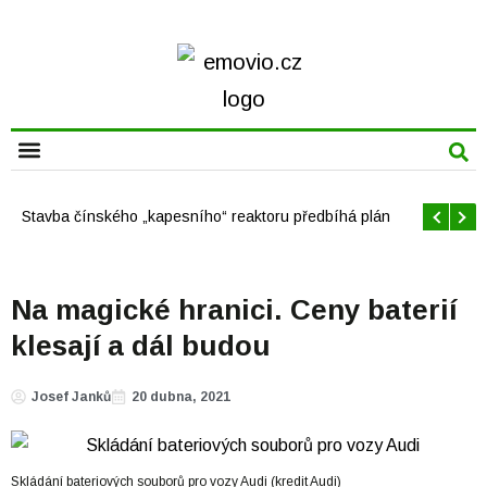
CHYTRÁ MĚSTA
Offshore větrné elektrárny v USA se mají brzy rozrůst
Na magické hranici. Ceny baterií
klesají a dál budou
Josef Janků
20 dubna, 2021
Skládání bateriových souborů pro vozy Audi (kredit Audi)