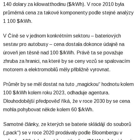
140 dolary za kilowatthodinu ($/kWh). V roce 2010 byla
průměrná cena za takové komponenty podle stejné analýzy
1 100 $/kWh.
V Číně se v jednom konkrétním sektoru – bateriových
sestav pro autobusy – cena dostala dokonce údajně na
úroveň jen těsně nad 100 $/kWh. Právě ta se považuje
zhruba za hranici, na které by se ceny vozů se spalovacím
motorem a elektromobilů měly přibližně vyrovnat.
Průměr by se měl dostat na tuto „magickou“ hodnotu kolem
100 $/kWh kolem roku 2023, odhaduje agentura.
Dlouhodobější předpověď říká, že v roce 2030 by se cena
mohla pohybovat někde kolem 60 $/kWh.
Samotné články, ze kterých se baterie skládájí do souborů
(„pack“) se v roce 2020 prodávaly podle Bloombergu v