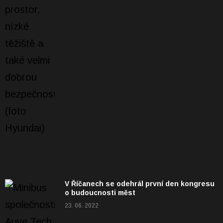
V Říčanech se odehrál první den kongresu
o budoucnosti měst
23. 06. 2022