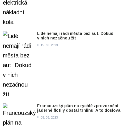
Lidé nemají rádi města bez aut. Dokud
v nich nezačnou žít
15. 03. 2023
Francouzský plán na rychlé zprovoznění
jaderné flotily dostal trhlinu. A to doslova
08. 03. 2023