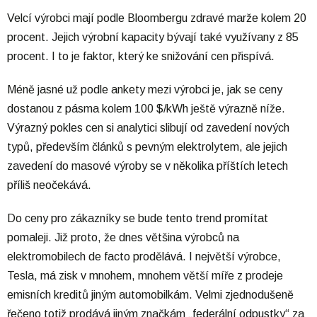
Velcí výrobci mají podle Bloombergu zdravé marže kolem 20
procent. Jejich výrobní kapacity bývají také využívany z 85
procent. I to je faktor, který ke snižování cen přispívá.
Méně jasné už podle ankety mezi výrobci je, jak se ceny
dostanou z pásma kolem 100 $/kWh ještě výrazně níže.
Výrazný pokles cen si analytici slibují od zavedení nových
typů, především článků s pevným elektrolytem, ale jejich
zavedení do masové výroby se v několika příštích letech
příliš neočekává.
Do ceny pro zákazníky se bude tento trend promítat
pomaleji. Již proto, že dnes většina výrobců na
elektromobilech de facto prodělává. I největší výrobce,
Tesla, má zisk v mnohem, mnohem větší míře z prodeje
emisních kreditů jiným automobilkám. Velmi zjednodušeně
řečeno totiž prodává jiným značkám „federální odpustky“ za