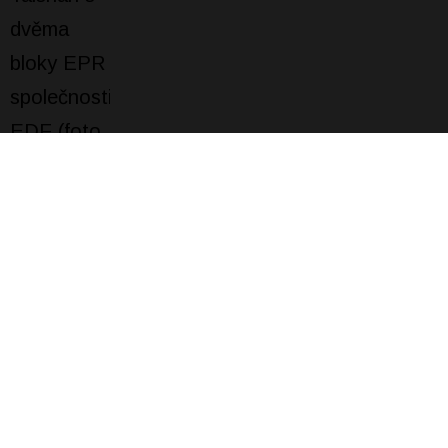
Už brzy se otevřou brány dalšího ročníku
„elektrizujícího“ veletrhu AMPER
08. 03. 2023