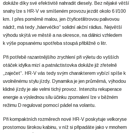
dokáže díky své efektivitě nahradit diesely. Bez nějaké větší
snahy lze s HR-V ve smíšeném provozu jezdit okolo 6 l/100
km. I přes poměrně malou, jen čtyřicetilitrovou palivovou
nádrž, má tedy „háervéčko“ solidní akční rádius. Největší
výhodu skýtá ve městě a na okresce, na dálnici vzhledem
k výše popsanému spotřeba stoupá přibližně o litr.
Při potřebě razantnějšího zrychlení při výletu do vyšších
otáček idylka mizí a patnáctistovka dokáže již zřetelně
„zaječet“. HR-V vás tedy svým charakterem vybízí spíše k
uvolněnému stylu jízdy. Dynamika je jen průměrná, výhodou
klidné jízdy je ale velmi tichý provoz. Intenzitu rekuperace
energie a výslednou sílu účinku zpomalení lze v běžném
režimu D regulovat pomocí pádel na volantu.
Při kompaktních rozměrech nové HR-V poskytuje velkoryse
prostornou širokou kabinu, v níž si připadáte jako v mnohem