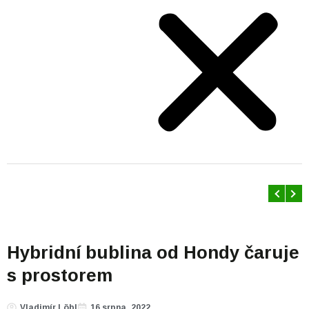
Hybridní bublina od Hondy čaruje
s prostorem
Vladimír Löbl
16 srpna, 2022