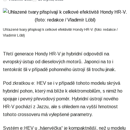
Uhlazené tvary přispívají k celkové efektivitě Hondy HR-V. (foto: redakce /
Vladimír Löbl)
Třetí generace Hondy HR-V je hybridní odpovědí na
evropský ústup od dieselových motorů. Japonci na to i
tentokrát šli v případě pohonného ústrojí šli trochu jinak.
Pod zkratkou e: HEV se i v případě tohoto modelu skrývá
hybridní pohon, který má blíže k elektromobilům, s nimiž ho
spojuje i pevný převodový poměr. Hybridní ústrojí nového
HR-V pochází z Jazzu, ale s ohledem na vyšší hmotnost
tohoto crossoveru má vylepšené parametry.
Systém e:HEV u „háervéčka“ je kompaktnější, než u modelu