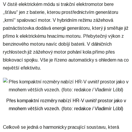
V čistě elektrickém módu si trakční elektromotor bere
„šťávu“ jen z baterie, kterou prostřednictvím generátoru
„krmí“ spalovací motor. V hybridním režimu zážehová
patnáctistovka dodává energii generátoru, který ji směřuje již
přímo k elektrickému hnacímu motoru. Přebytečný výkon z
benzinového motoru navíc dobíjí baterii. V dálničních
rychlostech již zážehový motor pohání kola přímo přes
blokovací spojku. Vše je řízeno automaticky s ohledem na co
největší efektivitu.
Přes kompaktní rozměry nabízí HR-V uvnitř prostor jako v
mnohem větších vozech. (foto: redakce / Vladimír Löbl)
Celkově se jedná o harmonicky pracující soustavu, která