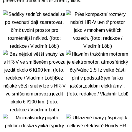
převezete třeba manželčin letitý fikus.