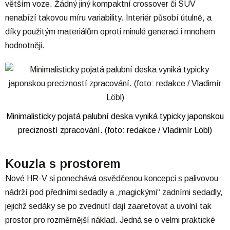
větším voze. Žádný jiný kompaktní crossover či SUV
nenabízí takovou míru variability. Interiér působí útulně, a
díky použitým materiálům oproti minulé generaci i mnohem
hodnotněji.
Minimalisticky pojatá palubní deska vyniká typicky japonskou
precizností zpracování. (foto: redakce / Vladimír Löbl)
Kouzla s prostorem
Nové HR-V si ponechává osvědčenou koncepci s palivovou
nádrží pod předními sedadly a „magickými“ zadními sedadly,
jejichž sedáky se po zvednutí dají zaaretovat a uvolní tak
prostor pro rozměrnější náklad. Jedná se o velmi praktické