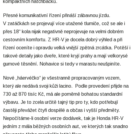
kompaktních hatchbacků.
Přesné komunikativní řízení přináší zábavnou jízdu.
V zatáčkách se projevují více utažené tlumiče, což se ale i
přes 18“ kola nijak negativně neprojevuje na velmi dobrém
cestovním komfortu. Z HR-V je docela dobrý výhled a při
řízení oceníte i opravdu velká vnější zpětná zrcátka. Potěší i
takové detaily jako dveře, které kryjí prahy a mají velkorysé
gumové těsnění. Nohavice si tedy v marastu neušpiníte.
Nové „háervéčko“ je všestranně propracovaným vozem,
který ale nedává svoji kůži lacino. Podle provedení přijde na
730 až 870 tisíc Kč, má ale poměrně bohatou standardní
výbavu. Je to zcela určitě tajný tip pro ty, kdo potřebují
častěji převážet čtyři dospělé a občas i vyšší předměty.
Nepočítáme-li osobní verze dodávek, tak je Honda HR-V
jedním z mála běžných osobních aut, ve kterých tak snadno