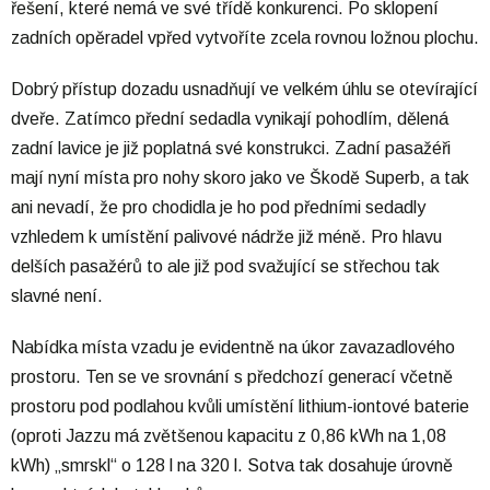
řešení, které nemá ve své třídě konkurenci. Po sklopení
zadních opěradel vpřed vytvoříte zcela rovnou ložnou plochu.
Dobrý přístup dozadu usnadňují ve velkém úhlu se otevírající
dveře. Zatímco přední sedadla vynikají pohodlím, dělená
zadní lavice je již poplatná své konstrukci. Zadní pasažéři
mají nyní místa pro nohy skoro jako ve Škodě Superb, a tak
ani nevadí, že pro chodidla je ho pod předními sedadly
vzhledem k umístění palivové nádrže již méně. Pro hlavu
delších pasažérů to ale již pod svažující se střechou tak
slavné není.
Nabídka místa vzadu je evidentně na úkor zavazadlového
prostoru. Ten se ve srovnání s předchozí generací včetně
prostoru pod podlahou kvůli umístění lithium-iontové baterie
(oproti Jazzu má zvětšenou kapacitu z 0,86 kWh na 1,08
kWh) „smrskl“ o 128 l na 320 l. Sotva tak dosahuje úrovně