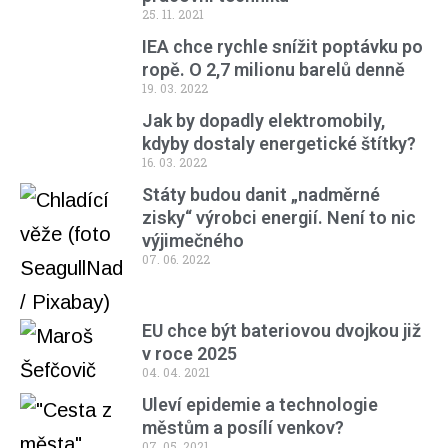
25. 11. 2021
IEA chce rychle snížit poptávku po
ropě. O 2,7 milionu barelů denně
19. 03. 2022
Jak by dopadly elektromobily,
kdyby dostaly energetické štítky?
16. 03. 2022
Státy budou danit „nadměrné
zisky“ výrobci energií. Není to nic
výjimečného
07. 06. 2022
EU chce být bateriovou dvojkou již
v roce 2025
04. 04. 2021
Uleví epidemie a technologie
městům a posílí venkov?
07. 05. 2021