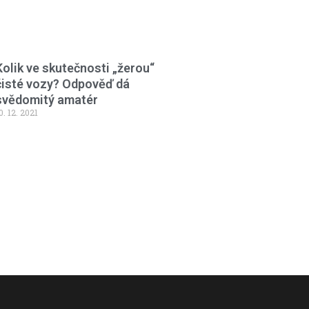
Kolik ve skutečnosti „žerou“
čisté vozy? Odpověď dá
svědomitý amatér
0. 12. 2021