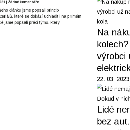
2021
Žádné komentáře
šeho článku jsme popsali princip
eriálů, které se dokáží uchladit i na přímém
ké jsme popsali práci týmu, který
Na nák
kolech? 
výrobci 
elektric
22. 03. 2023
Lidé ne
bez aut