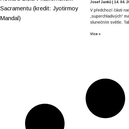
Josef Janků
14. 04. 
V předchozí části na
„superchladivých“ mat
slunečním světle. Ta
Více »