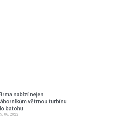
Firma nabízí nejen
táborníkům větrnou turbínu
do batohu
5. 06. 2022