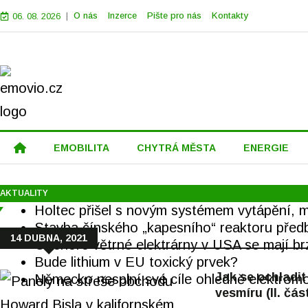
|
O nás
Inzerce
Pište pro nás
Kontakty
06. 08. 2026
EMOBILITA
CHYTRÁ MĚSTA
ENERGIE
AKTUALITY
Holtec přišel s novým systémem vytápění, m
Stavba čínského „kapesního“ reaktoru před
14 DUBNA, 2021
Offshore větrné elektrárny v USA se mají br
Bude lithium v EU toxický prvek?
Jak se ochladi
Německo nesplní své cíle ohledně elektromo
vesmíru (II. čás