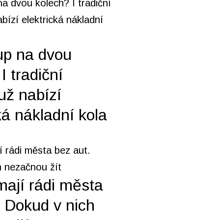
up na dvou
I tradiční
už nabízí
ká nákladní kola
mají rádi města
. Dokud v nich