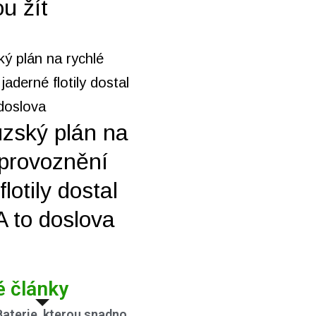
u žít
zský plán na
zprovoznění
flotily dostal
 A to doslova
é články
Baterie, kterou snadno