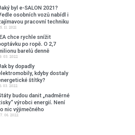
Jaký byl e-SALON 2021?
Vedle osobních vozů nabídl i
zajímavou pracovní techniku
5. 11. 2021
IEA chce rychle snížit
poptávku po ropě. O 2,7
milionu barelů denně
9. 03. 2022
Jak by dopadly
elektromobily, kdyby dostaly
energetické štítky?
6. 03. 2022
Státy budou danit „nadměrné
zisky“ výrobci energií. Není
to nic výjimečného
7. 06. 2022