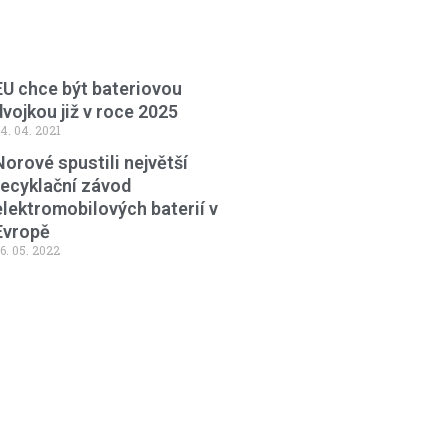
EU chce být bateriovou
dvojkou již v roce 2025
4. 04. 2021
Norové spustili největší
recyklační závod
elektromobilových baterií v
Evropě
6. 05. 2022