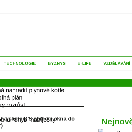
TECHNOLOGIE
BYZNYS
E-LIFE
VZDĚLÁVÁNÍ
á nahradit plynové kotle
bíhá plán
zy rozrůst
t na slunci? S pomocí okna do
bilů. Chybí nabíječky
Nejnově
t)