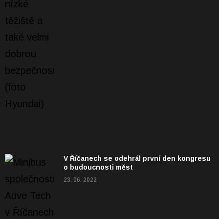
V Říčanech se odehrál první den kongresu
o budoucnosti měst
23. 06. 2022