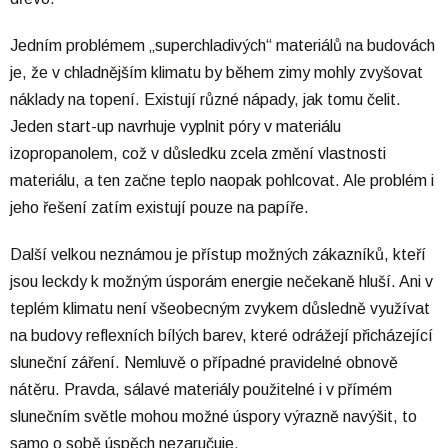
Jedním problémem „superchladivých“ materiálů na budovách
je, že v chladnějším klimatu by během zimy mohly zvyšovat
náklady na topení. Existují různé nápady, jak tomu čelit.
Jeden start-up navrhuje vyplnit póry v materiálu
izopropanolem, což v důsledku zcela změní vlastnosti
materiálu, a ten začne teplo naopak pohlcovat. Ale problém i
jeho řešení zatím existují pouze na papíře.
Další velkou neznámou je přístup možných zákazníků, kteří
jsou leckdy k možným úsporám energie nečekaně hluší. Ani v
teplém klimatu není všeobecným zvykem důsledně využívat
na budovy reflexních bílých barev, které odrážejí přicházející
sluneční záření. Nemluvě o případné pravidelné obnově
nátěru. Pravda, sálavé materiály použitelné i v přímém
slunečním světle mohou možné úspory výrazně navýšit, to
samo o sobě úspěch nezaručuje.