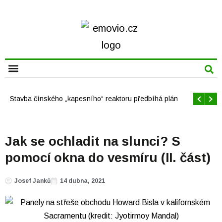
CHYTRÁ MĚSTA
Offshore větrné elektrárny v USA se mají brzy rozrůst
Jak se ochladit na slunci? S
pomocí okna do vesmíru (II. část)
Josef Janků
14 dubna, 2021