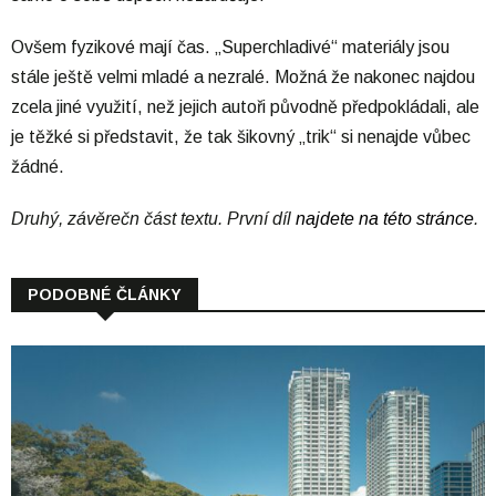
Ovšem fyzikové mají čas. „Superchladivé“ materiály jsou
stále ještě velmi mladé a nezralé. Možná že nakonec najdou
zcela jiné využití, než jejich autoři původně předpokládali, ale
je těžké si představit, že tak šikovný „trik“ si nenajde vůbec
žádné.
Druhý, závěrečn část textu. První díl
najdete na této stránce
.
PODOBNÉ ČLÁNKY