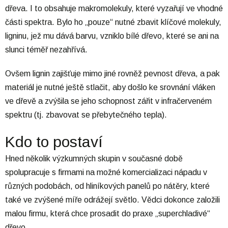
dřeva. I to obsahuje makromolekuly, které vyzařují ve vhodné
části spektra. Bylo ho „pouze“ nutné zbavit klíčové molekuly,
ligninu, jež mu dává barvu, vzniklo bílé dřevo, které se ani na
slunci téměř nezahřívá.
Ovšem lignin zajišťuje mimo jiné rovněž pevnost dřeva, a pak
materiál je nutné ještě stlačit, aby došlo ke srovnání vláken
ve dřevě a zvýšila se jeho schopnost zářit v infračerveném
spektru (tj. zbavovat se přebytečného tepla).
Kdo to postaví
Hned několik výzkumných skupin v současné době
spolupracuje s firmami na možné komercializaci nápadu v
různých podobách, od hliníkových panelů po nátěry, které
také ve zvýšené míře odrážejí světlo. Vědci dokonce založili
malou firmu, která chce prosadit do praxe „superchladivé“
dřevo.