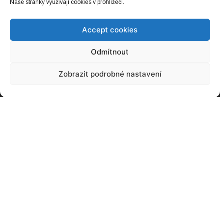
Naše stránky využívají cookies v prohlížeči.
Baterie, kterou snadno snadno zvětšíte.
Accept cookies
Stačí dolít
20. 03. 2021
Odmítnout
Zobrazit podrobné nastavení
Jaký byl e-SALON 2021? Vedle osobních
vozů nabídl i zajímavou pracovní techniku