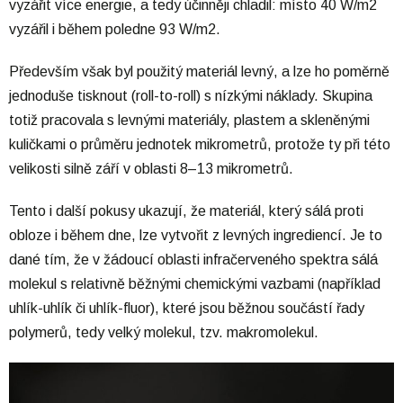
vyzářit více energie, a tedy účinněji chladil: místo 40 W/m2
vyzářil i během poledne 93 W/m2.
Především však byl použitý materiál levný, a lze ho poměrně
jednoduše tisknout (roll-to-roll) s nízkými náklady. Skupina
totiž pracovala s levnými materiály, plastem a skleněnými
kuličkami o průměru jednotek mikrometrů, protože ty při této
velikosti silně září v oblasti 8–13 mikrometrů.
Tento i další pokusy ukazují, že materiál, který sálá proti
obloze i během dne, lze vytvořit z levných ingrediencí. Je to
dané tím, že v žádoucí oblasti infračerveného spektra sálá
molekul s relativně běžnými chemickými vazbami (například
uhlík-uhlík či uhlík-fluor), které jsou běžnou součástí řady
polymerů, tedy velký molekul, tzv. makromolekul.