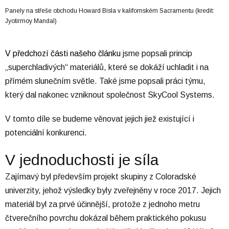
Panely na střeše obchodu Howard Bisla v kalifornském Sacramentu (kredit:
Jyotirmoy Mandal)
V předchozí části našeho článku
jsme popsali princip
„superchladivých“ materiálů, které se dokáží uchladit i na
přímém slunečním světle. Také jsme popsali práci týmu,
který dal nakonec vzniknout společnost SkyCool Systems.
V tomto díle se budeme věnovat jejich jiež existující i
potenciální konkurenci.
V jednoduchosti je síla
Zajímavý byl především projekt skupiny z Coloradské
univerzity, jehož výsledky byly zveřejněny v roce 2017. Jejich
materiál byl za prvé účinnější, protože z jednoho metru
čtverečního povrchu dokázal během praktického pokusu