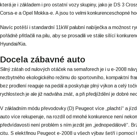
která je i základem i pro ostatní vozy skupiny, jako je DS 3 C
Corsa-e a Opel Mokka-e. A jsou to velmi konkurenceschopné ho
Navíc potěší i standardní 11kW palubní nabíječka a možnost r
pořádně přitlačili na pilu, aby se prosadili ve stále sílící konkur
Hyundai/Kia.
Docela zábavné auto
Silný zátah od nulových otáček na semaforech je i u e-2008 ná
nezbytného ekologického režimu do sportovního, kompaktní fran
bez prodlení reaguje na pedál a poskytuje plný výkon a celý t
rychlostech je ale již nadváha znát, a při předjíždění je dobré ne
V základním módu převodovky (D) Peugeot více „plachtí“ a jízda 
auto více rekuperuje, na rozdíl od mnohé konkurence není nekomfo
předvídavosti není problém s ním jezdit jen „jednopedálově“. Br
citu. S elektřinou Peugeot e-2008 u všech výbav šetří i pomocí 