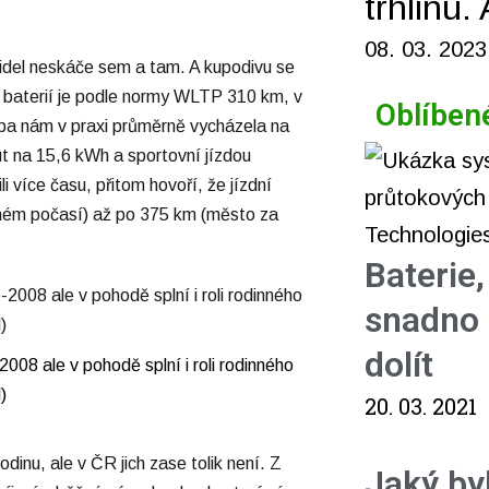
trhlinu.
08. 03. 2023
zidel neskáče sem a tam. A kupodivu se
u baterií je podle normy WLTP 310 km, v
Oblíben
eba nám v praxi průměrně vycházela na
t na 15,6 kWh a sportovní jízdou
 více času, přitom hovoří, že jízdní
dném počasí) až po 375 km (město za
Baterie
snadno 
dolít
08 ale v pohodě splní i roli rodinného
)
20. 03. 2021
inu, ale v ČR jich zase tolik není. Z
Jaký by