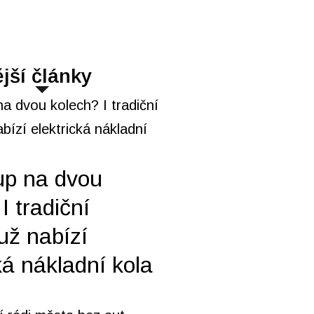
jší články
up na dvou
I tradiční
už nabízí
ká nákladní kola