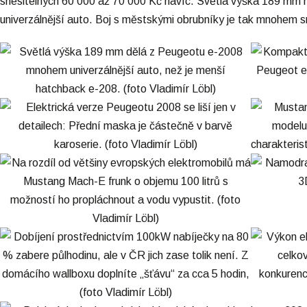
snesitelných 60 000 až 70 000 Kč navíc. Světlá výška 189 mm
univerzálnější auto. Boj s městskými obrubníky je tak mnohem s