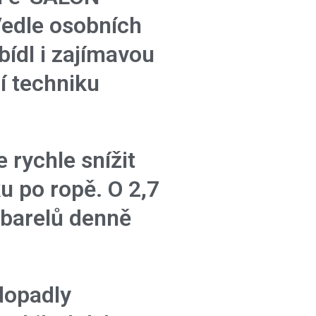
edle osobních
bídl i zajímavou
í techniku
 rychle snížit
u po ropě. O 2,7
 barelů denně
dopadly