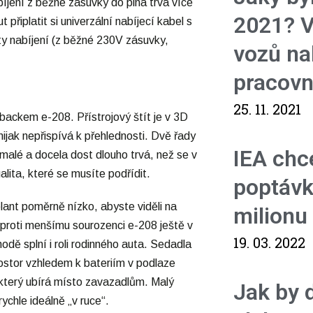
íjení z běžné zásuvky do plna trvá více
2021? V
řiplatit si univerzální nabíjecí kabel s
nty nabíjení (z běžné 230V zásuvky,
vozů na
pracovn
25. 11. 2021
backem e-208. Přístrojový štít je v 3D
ijak nepřispívá k přehlednosti. Dvě řady
IEA chce
malé a docela dost dlouho trvá, než se v
alita, které se musíte podřídit.
poptávk
lant poměrně nízko, abyste viděli na
milionu
i oproti menšímu sourozenci e-208 ještě v
19. 03. 2022
dě splní i roli rodinného auta. Sedadla
ostor vzhledem k bateriím v podlaze
y, který ubírá místo zavazadlům. Malý
Jak by 
chle ideálně „v ruce“.