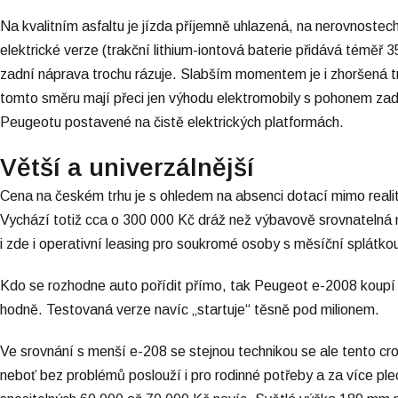
Na kvalitním asfaltu je jízda příjemně uhlazená, na nerovnostec
elektrické verze (trakční lithium-iontová baterie přidává téměř 
zadní náprava trochu rázuje. Slabším momentem je i zhoršená tr
tomto směru mají přeci jen výhodu elektromobily s pohonem zadn
Peugeotu postavené na čistě elektrických platformách.
Větší a univerzálnější
Cena na českém trhu je s ohledem na absenci dotací mimo reali
Vychází totiž cca o 300 000 Kč dráž než výbavově srovnatelná nej
i zde i operativní leasing pro soukromé osoby s měsíční splátkou
Kdo se rozhodne auto pořídit přímo, tak Peugeot e-2008 koupí n
hodně. Testovaná verze navíc „startuje“ těsně pod milionem.
Ve srovnání s menší e-208 se stejnou technikou se ale tento cro
neboť bez problémů poslouží i pro rodinné potřeby a za více ple