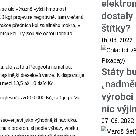
elektro
h se ale výrazně vyšší hmotnost
dostaly
350 kg) projevuje negativně, tam vlečená
štítky?
akce předních kol za silného mokra, v
ích kol. Ty jsou ale oproti tomuto
16. 03. 2022
tu, ale za to u Peugeotu nemohou.
Státy b
silnější dieselová verze. K dispozici je
„nadměr
 mezi 13,5 až 18 tisíc Kč.
výrobci 
ejlevněji za 860 000 Kč, což je pořád
nic výj
07. 06. 2022
ssover jeví jako výhodnější nabídka,
chu a prostoru si podle výbavy vcelku