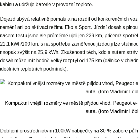
kabinu a udržuje baterie v provozní teplotě.
Dojezd ubývá relativně pomalu a na rozdíl od konkurenčních vo
nemění ani po aktivaci režimu Eko a Sport. Jízdní dosah s plno
našem testu jsme ale průměrně ujeli jen 239 km, přičemž spotř
21,1 kWh/100 km, s na spotřebu zaměřenou jízdou ji lze stáhnou
naopak zvýšit na 25,9 kWh. Zkušenosti těch, kdo s autem strávili
dosah může mít hodně velký rozptyl od 175 km (dálnice v chla
ideálních teplotních podmínek).
Kompaktní vnější rozměry ve městě přijdou vhod, Peugeot e-20
auta. (foto Vladimír Löbl
Dobíjení prostřednictvím 100kW nabíječky na 80 % zabere půlhod