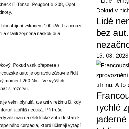
rossback E-Tense, Peugeot e-208, Opel
dnoty.
Lidé ne
ychlonabíjení výkonem 100 kW. Francouzi
bez aut
enci a stáhli zejména náskok dua
nezačno
15. 03. 2023
vykový. Pokud však přepnete z
couzské auto je opravdu zábavné řídit,
očivý moment 260 Nm. Ve vyšších
chat si rezervu.
Francou
je velmi plynulá, ale ani v režimu B, kdy
rychlé 
rtní a příliš necuká. Při troše
jaderné 
zdy ale mají na elektrické auto dostatek
tepelného čerpadla, které účinněji vytápí