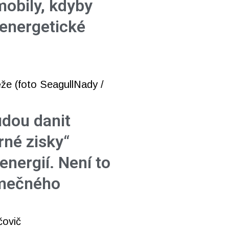
mobily, kdyby
 energetické
udou danit
né zisky“
energií. Není to
imečného