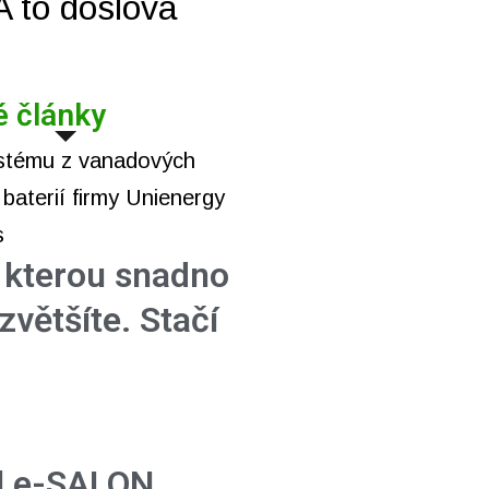
 A to doslova
é články
, kterou snadno
zvětšíte. Stačí
l e-SALON