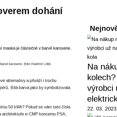
soverem dohání
Nejnově
Na nák
barvě karoserie. (foto Vladimír Löbl)
kolech? 
 alternativy a přiváží i trochu
výrobci 
pérů. Bílá barva jako by symbolizovala
elektric
citou 50 kWh? Pokud se vám tato čísla
22. 03. 2023
na architektuře e-CMP koncernu PSA,