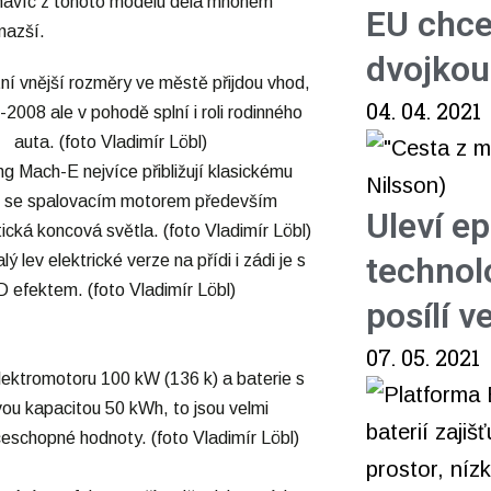
 navíc z tohoto modelu dělá mnohem
EU chce
nazší.
dvojkou
04. 04. 2021
Uleví e
technol
posílí 
07. 05. 2021