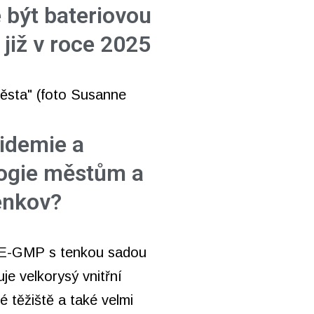
 být bateriovou
 již v roce 2025
pidemie a
ogie městům a
venkov?