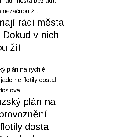
mají rádi města
. Dokud v nich
u žít
zský plán na
zprovoznění
flotily dostal