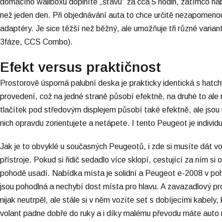
domácího wallboxu doplníte „šťávu“ za cca 5 hodin, zatímco nab
než jeden den. Při objednávání auta to chce určitě nezapomenout p
adaptéry. Je sice těžší než běžný, ale umožňuje tři různé varia
3fáze, CCS Combo).
Efekt versus praktičnost
Prostorově úsporná palubní deska je prakticky identická s hatch
provedení, což na jedné straně působí efektně, na druhé to ale n
tlačítek pod středovým displejem působí také efektně, ale jsou 
nich opravdu zorientujete a netápete. I tento Peugeot je individu
Jak je to obvyklé u současných Peugeotů, i zde si musíte dát vo
přístroje. Pokud si řidič sedadlo více sklopí, cestující za ním s
pohodě usadí. Nabídka místa je solidní a Peugeot e-2008 v poho
jsou pohodlná a nechybí dost místa pro hlavu. A zavazadlový pr
nijak neutrpěl, ale stále si v něm vozíte set s dobíjecími kabel
volant padne dobře do ruky a i díky malému převodu máte auto ry