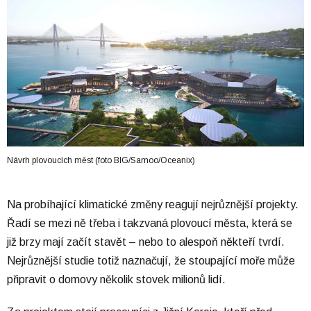
Návrh plovoucích měst (foto BIG/Samoo/Oceanix)
Na probíhající klimatické změny reagují nejrůznější projekty.
Řadí se mezi ně třeba i takzvaná plovoucí města, která se
již brzy mají začít stavět – nebo to alespoň někteří tvrdí.
Nejrůznější studie totiž naznačují, že stoupající moře může
připravit o domovy několik stovek milionů lidí.