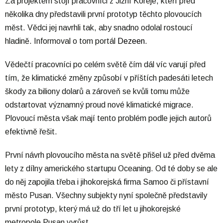
Za projektem stojí pracovníci z Jižní Koreje, kteří před
několika dny představili první prototyp těchto plovoucích
měst. Vědci jej navrhli tak, aby snadno odolal rostoucí
hladině. Informoval o tom portál
Dezeen
.
Vědečtí pracovníci po celém světě čím dál víc varují před
tím, že klimatické změny způsobí v příštích padesáti letech
škody za biliony dolarů a zároveň se kvůli tomu může
odstartovat významný proud nové klimatické migrace.
Plovoucí města však mají tento problém podle jejich autorů
efektivně řešit.
První návrh plovoucího města na světě přišel už před dvěma
lety z dílny amerického startupu Oceaning. Od té doby se ale
do něj zapojila třeba i jihokorejská firma Samoo či přístavní
město Pusan. Všechny subjekty nyní společně představily
první prototyp, který má už do tří let u jihokorejské
metropole Pusan vyrůst.