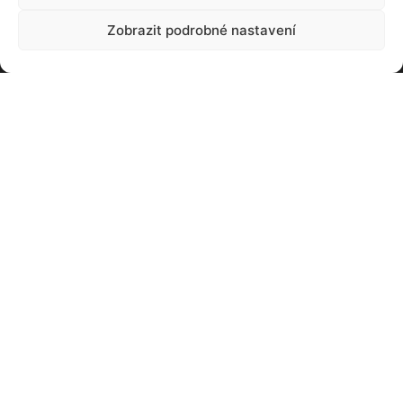
Zobrazit podrobné nastavení
NEJČTENĚJŠÍ
Baterie, kterou snadno snadno zvětšíte.
Stačí dolít
20. 03. 2021