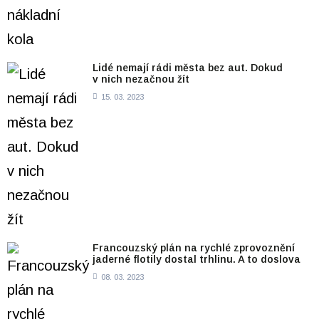
Lidé nemají rádi města bez aut. Dokud
v nich nezačnou žít
15. 03. 2023
Francouzský plán na rychlé zprovoznění
jaderné flotily dostal trhlinu. A to doslova
08. 03. 2023