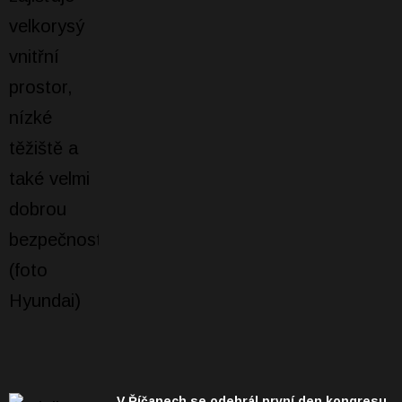
V Říčanech se odehrál první den kongresu