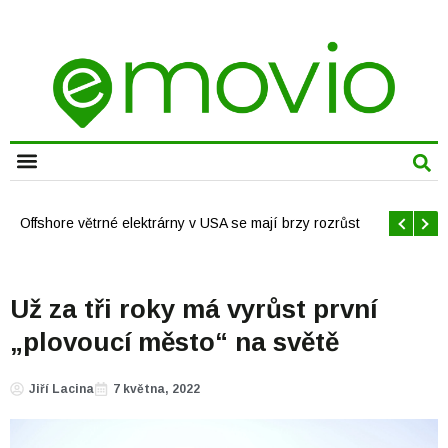
CHYTRÁ MĚSTA
Offshore větrné elektrárny v USA se mají brzy rozrůst
Už za tři roky má vyrůst první
„plovoucí město“ na světě
Jiří Lacina
7 května, 2022