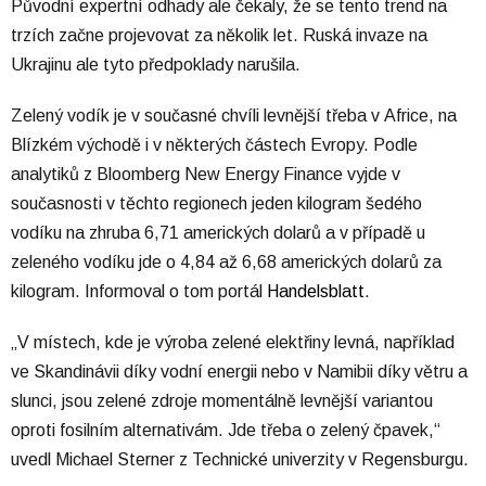
Původní expertní odhady ale čekaly, že se tento trend na
trzích začne projevovat za několik let. Ruská invaze na
Ukrajinu ale tyto předpoklady narušila.
Zelený vodík je v současné chvíli levnější třeba v Africe, na
Blízkém východě i v některých částech Evropy. Podle
analytiků z Bloomberg New Energy Finance vyjde v
současnosti v těchto regionech jeden kilogram šedého
vodíku na zhruba 6,71 amerických dolarů a v případě u
zeleného vodíku jde o 4,84 až 6,68 amerických dolarů za
kilogram. Informoval o tom portál
Handelsblatt
.
„V místech, kde je výroba zelené elektřiny levná, například
ve Skandinávii díky vodní energii nebo v Namibii díky větru a
slunci, jsou zelené zdroje momentálně levnější variantou
oproti fosilním alternativám. Jde třeba o zelený čpavek,“
uvedl Michael Sterner z Technické univerzity v Regensburgu.