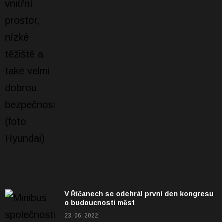
V Říčanech se odehrál první den kongresu
o budoucnosti měst
23. 06. 2022