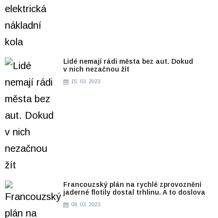
Lidé nemají rádi města bez aut. Dokud
v nich nezačnou žít
15. 03. 2023
Francouzský plán na rychlé zprovoznění
jaderné flotily dostal trhlinu. A to doslova
08. 03. 2023