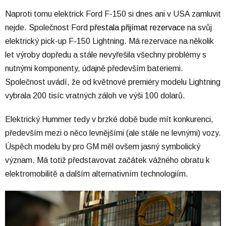
Naproti tomu elektrick Ford F-150 si dnes ani v USA zamluvit
nejde. Společnost Ford
přestala přijímat rezervace
na svůj
elektrický pick-up F-150 Lightning. Má rezervace na několik
let výroby dopředu a stále nevyřešila všechny problémy s
nutnými komponenty, údajně především bateriemi.
Společnost uvádí, že od květnové premiéry modelu Lightning
vybrala 200 tisíc vratných záloh ve výši 100 dolarů.
Elektrický Hummer tedy v brzké době bude mít konkurenci,
především mezi o něco levnějšími (ale stále ne levnými) vozy.
Úspěch modelu by pro GM měl ovšem jasný symbolický
význam. Má totiž představovat začátek vážného obratu k
elektromobilitě a dalším alternativním technologiím.