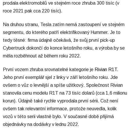
prodala elektromobilů ve stejném roce zhruba 300 tisíc (v
roce 2021 pak cca 220 tisíc).
Na druhou stranu, Tesla zatím nemá zastoupení ve stejném
segmentu, do kterého patří elektrifikovaný Hummer. Je to
tedy těsné: firma údajně očekává, že svůj první pick-up
Cybertruck dokončí do konce letošního roku, a výroba by se
měla rozběhnout až během roku 2022.
První vozem zhruba srovnatelné kategorie je
Rivian R1T
.
Jeho první exemplář sjel z linky v září letošního roku. Jde
ovšem o vůz o levnější a spíše užitkový. Společnost Rivian
stanovila cenu modelu R1T na 73 tisíc dolarů (cca 1,6 milionu
korun). Údajně také rychle vyprodala první sérii. Což není
ovšem tak relevantní informace, protože neuvedla, kolik
vozů v této serii vlastně bylo. V současné době přijímá
objednávky na dodávky v lednu 2022.