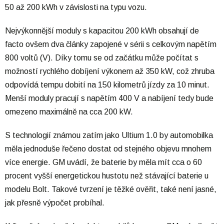
50 až 200 kWh v závislosti na typu vozu.
Nejvýkonnější moduly s kapacitou 200 kWh obsahují de
facto ovšem dva články zapojené v sérii s celkovým napětím
800 voltů (V). Díky tomu se od začátku může počítat s
možností rychlého dobíjení výkonem až 350 kW, což zhruba
odpovídá tempu dobití na 150 kilometrů jízdy za 10 minut.
Menší moduly pracují s napětím 400 V a nabíjení tedy bude
omezeno maximálně na cca 200 kW.
S technologií známou zatím jako Ultium 1.0 by automobilka
měla jednoduše řečeno dostat od stejného objevu mnohem
více energie. GM uvádí, že baterie by měla mít cca o 60
procent vyšší energetickou hustotu než stávající baterie u
modelu Bolt. Takové tvrzení je těžké ověřit, také není jasné,
jak přesně výpočet probíhal.