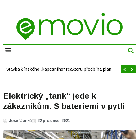
CHYTRÁ MĚSTA
Offshore větrné elektrárny v USA se mají brzy rozrůst
Elektrický „tank“ jede k
zákazníkům. S bateriemi v pytli
Josef Janků
22 prosince, 2021