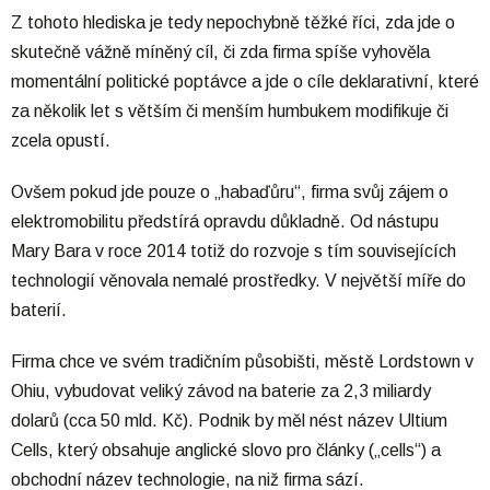
Z tohoto hlediska je tedy nepochybně těžké říci, zda jde o
skutečně vážně míněný cíl, či zda firma spíše vyhověla
momentální politické poptávce a jde o cíle deklarativní, které
za několik let s větším či menším humbukem modifikuje či
zcela opustí.
Ovšem pokud jde pouze o „habaďůru“, firma svůj zájem o
elektromobilitu předstírá opravdu důkladně. Od nástupu
Mary Bara v roce 2014 totiž do rozvoje s tím souvisejících
technologií věnovala nemalé prostředky. V největší míře do
baterií.
Firma chce ve svém tradičním působišti, městě Lordstown v
Ohiu, vybudovat veliký závod na baterie za 2,3 miliardy
dolarů (cca 50 mld. Kč). Podnik by měl nést název Ultium
Cells, který obsahuje anglické slovo pro články („cells“) a
obchodní název technologie, na niž firma sází.