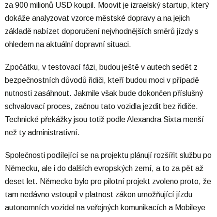
za 900 milionů USD koupil. Moovit je izraelský startup, který
dokáže analyzovat vzorce městské dopravy a na jejich
základě nabízet doporučení nejvhodnějších směrů jízdy s
ohledem na aktuální dopravní situaci.
Zpočátku, v testovací fázi, budou ještě v autech sedět z
bezpečnostních důvodů řidiči, kteří budou moci v případě
nutnosti zasáhnout. Jakmile však bude dokončen příslušný
schvalovací proces, začnou tato vozidla jezdit bez řidiče.
Technické překážky jsou totiž podle Alexandra Sixta menší
než ty administrativní.
Společnosti podílející se na projektu plánují rozšířit službu po
Německu, ale i do dalších evropských zemí, a to za pět až
deset let. Německo bylo pro pilotní projekt zvoleno proto, že
tam nedávno vstoupil v platnost zákon umožňující jízdu
autonomních vozidel na veřejných komunikacích a Mobileye