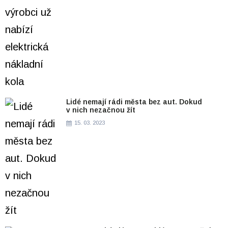
Lidé nemají rádi města bez aut. Dokud
v nich nezačnou žít
15. 03. 2023