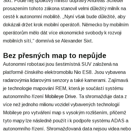
Sixt. Podle něj spolkový ministr dopravy Andreas Scheuer
prosazením tohoto zákona stanovil velmi důležitý milník na
cestě k autonomní mobilitě. „Nyní však bude důležité, aby
dokázali držet krok mobilní operátoři. Německo by mobilním
operátorům mělo dát více ekonomické svobody k rozvoji
mobilních sítí,“ domnívá se Alexander Sixt.
Bez přesných map to nepůjde
Autonomní robotaxi jsou šestimístná SUV založená na
platformě čínského elektromobilu Nio ES8. Jsou vybavena
radarovýmia lidarovými senzory a také kamerami. Zajímavá
je technologie mapování REM, která je součástí systému
autonomního řízení
Mobileye Drive
. Ta shromažďuje data z
více než jednoho milionu vozidel vybavených technologií
Mobileye pro vytváření map s vysokým rozlišením, přičemž
tyto mapy lze následně použít i k podpoře systému ADAS a
autonomního řízení. Shromažďovaná data nejsou videa nebo