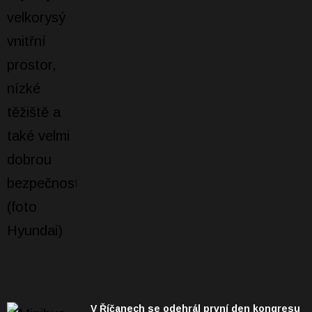
V Říčanech se odehrál první den kongresu