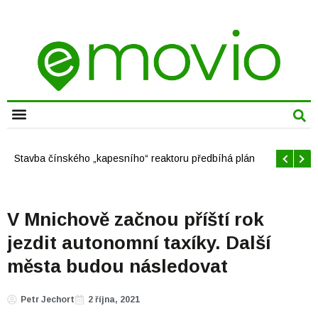
CHYTRÁ MĚSTA
Offshore větrné elektrárny v USA se mají brzy rozrůst
V Mnichově začnou příští rok
jezdit autonomní taxíky. Další
města budou následovat
Petr Jechort
2 října, 2021