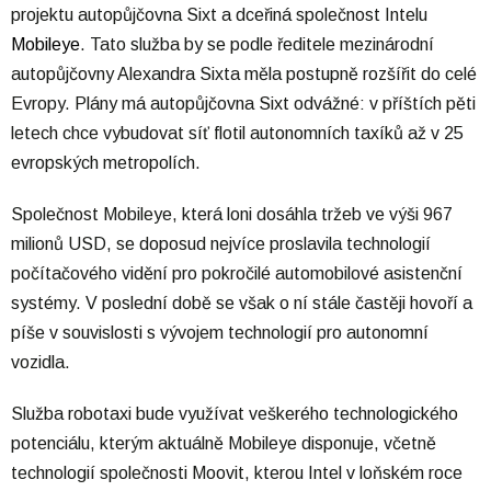
projektu autopůjčovna Sixt a dceřiná společnost Intelu
Mobileye
. Tato služba by se podle ředitele mezinárodní
autopůjčovny Alexandra Sixta měla postupně rozšířit do celé
Evropy. Plány má autopůjčovna Sixt odvážné: v příštích pěti
letech chce vybudovat síť flotil autonomních taxíků až v 25
evropských metropolích.
Společnost Mobileye, která loni dosáhla tržeb ve výši 967
milionů USD, se doposud nejvíce proslavila technologií
počítačového vidění pro pokročilé automobilové asistenční
systémy. V poslední době se však o ní stále častěji hovoří a
píše v souvislosti s vývojem technologií pro autonomní
vozidla.
Služba robotaxi bude využívat veškerého technologického
potenciálu, kterým aktuálně Mobileye disponuje, včetně
technologií společnosti Moovit, kterou Intel v loňském roce