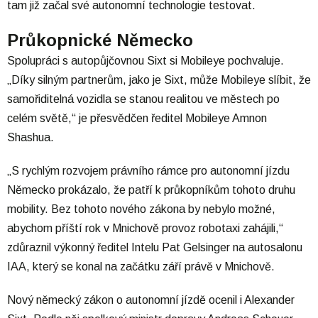
tam již začal své autonomní technologie testovat.
Průkopnické Německo
Spolupráci s autopůjčovnou Sixt si Mobileye pochvaluje.
„Díky silným partnerům, jako je Sixt, může Mobileye slíbit, že
samořiditelná vozidla se stanou realitou ve městech po
celém světě,“ je přesvědčen ředitel Mobileye Amnon
Shashua.
„S rychlým rozvojem právního rámce pro autonomní jízdu
Německo prokázalo, že patří k průkopníkům tohoto druhu
mobility. Bez tohoto nového zákona by nebylo možné,
abychom příští rok v Mnichově provoz robotaxi zahájili,“
zdůraznil výkonný ředitel Intelu Pat Gelsinger na autosalonu
IAA, který se konal na začátku září právě v Mnichově.
Nový německý zákon o autonomní jízdě ocenil i Alexander