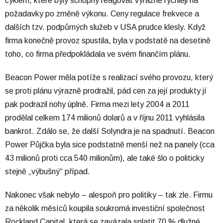
cyklem, které byly schopny reagovat výrazně rychleji na
požadavky po změně výkonu. Ceny regulace frekvece a
dalších tzv. podpůrných služeb v USA prudce klesly. Když
firma konečně provoz spustila, byla v podstatě na desetině
toho, co firma předpokládala ve svém finančím plánu.
Beacon Power měla potíže s realizací svého provozu, který
se proti plánu výrazně prodražil, pád cen za její produkty jí
pak podrazil nohy úplně. Firma mezi lety 2004 a 2011
prodělal celkem 174 milionů dolarů a v říjnu 2011 vyhlásila
bankrot. Zdálo se, že další Solyndra je na spadnutí. Beacon
Power Půjčka byla sice podstatně menší než na panely (cca
43 milionů proti cca 540 milionům), ale také šlo o politicky
stejně „výbušný“ případ.
Nakonec však nebylo – alespoň pro politiky – tak zle. Firmu
za několik měsíců koupila soukromá investiční společnost
Rockland Capital, která se zavázala splatit 70 % dlužné