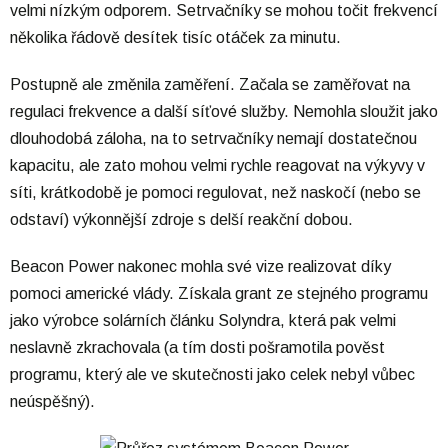
velmi nízkým odporem. Setrvačníky se mohou točit frekvencí
několika řádově desítek tisíc otáček za minutu.
Postupně ale změnila zaměření. Začala se zaměřovat na
regulaci frekvence a další síťové služby. Nemohla sloužit jako
dlouhodobá záloha, na to setrvačníky nemají dostatečnou
kapacitu, ale zato mohou velmi rychle reagovat na výkyvy v
síti, krátkodobě je pomoci regulovat, než naskočí (nebo se
odstaví) výkonnější zdroje s delší reakční dobou.
Beacon Power nakonec mohla své vize realizovat díky
pomoci americké vlády. Získala grant ze stejného programu
jako výrobce solárních článku Solyndra, která pak velmi
neslavně zkrachovala (a tím dosti pošramotila pověst
programu, který ale ve skutečnosti jako celek nebyl vůbec
neúspěšný).