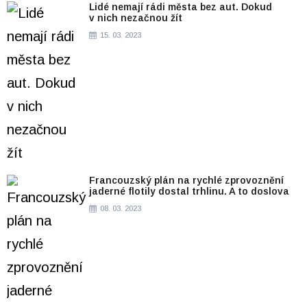
Lidé nemají rádi města bez aut. Dokud
v nich nezačnou žít
15. 03. 2023
Francouzský plán na rychlé zprovoznění
jaderné flotily dostal trhlinu. A to doslova
08. 03. 2023