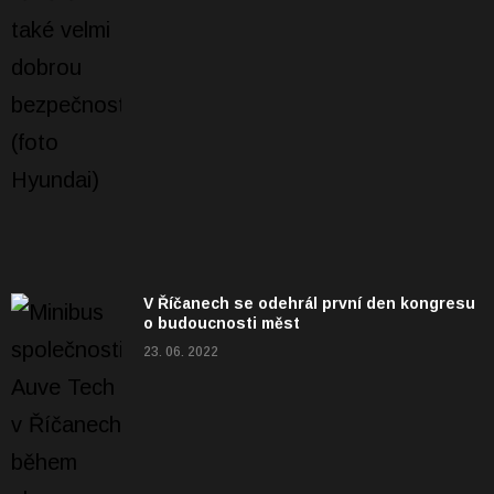
V Říčanech se odehrál první den kongresu
o budoucnosti měst
23. 06. 2022