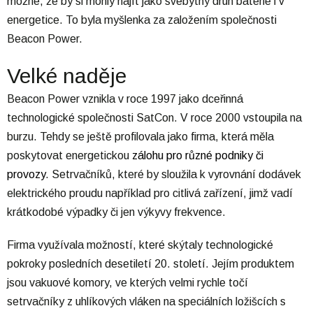
možné, že by si mohly najít jako svébytný druh baterie i v
energetice. To byla myšlenka za založením společnosti
Beacon Power.
Velké naděje
Beacon Power vznikla v roce 1997 jako dceřinná
technologické společnosti SatCon. V roce 2000 vstoupila na
burzu. Tehdy se ještě profilovala jako firma, která měla
poskytovat energetickou
zálohu pro různé podniky či
provozy
. Setrvačníků, které by sloužila k vyrovnání dodávek
elektrického proudu například pro citlivá zařízení, jimž vadí
krátkodobé výpadky či jen výkyvy frekvence.
Firma využívala možností, které skýtaly technologické
pokroky posledních desetiletí 20. století. Jejím produktem
jsou vakuové komory, ve kterých velmi rychle točí
setrvačníky z uhlíkových vláken na speciálních ložišcích s