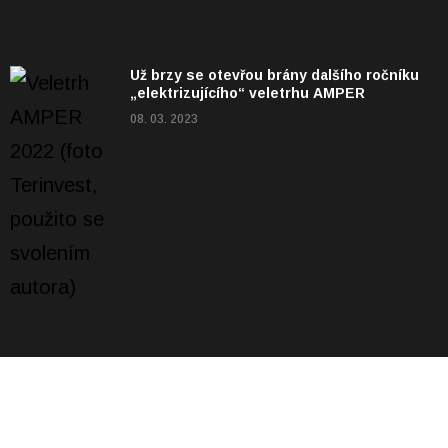
Už brzy se otevřou brány dalšího ročníku
„elektrizujícího“ veletrhu AMPER
08. 03. 2023
NEJČTENĚJŠÍ
Baterie, kterou snadno snadno zvětšíte.