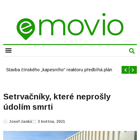
CHYTRÁ MĚSTA
Stavba čínského „kapesního“ reaktoru předbíhá plán
Setrvačníky, které neprošly
údolím smrti
Josef Janků
3 května, 2021