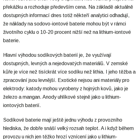
překážku a rozhoduje především cena. Na základě aktuálně
dostupných informací dnes totiž někteří analytici odhadují,
že náklady na sodovo-iontové baterie mohou být v rámci
životního cyklu o 10-20 procent nižší než na lithium-iontové
baterie.
Hlavní výhodou sodíkových baterií je, že využívají
dostupných, levných a nejedovatých materiálů. V zemské
kůře je více než tisíckrát více sodíku než lithia. I jeho těžba a
zpracování jsou levnější. Exotické nejsou ani materiály pro
elektrody: katody mohou vyrobeny z hojných kovů, jako je
železo a mangan. Anody uhlíkové stejně jako u lithium-
iontových baterií.
Sodíkové baterie mají ještě jednu výhodu z provozního
hlediska, že dobře snáší velký rozsah teplot. A i když během
provozu u nich jen těžko hrozí vznícení jako u lithium-