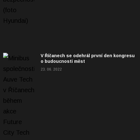
V Říčanech se odehrál první den kongresu
o budoucnosti měst
23. 06. 2022