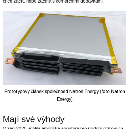
chce začít, nebo začíná s komerčními dodávkami.
Prototypový článek společnosti Natron Energy (foto Natron
Energy)
Mají své výhody
V září 2020 udělila americká agentura pro podoru rizikových