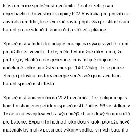
loňském roce společnost oznámila, že obdržela první
objednávku od investiční skupiny ICM Australia pro použití na
australském trhu, kde výrazně roste poptávka po skladování
baterií pro rezidenční, komerční a síťové aplikace.
Společnost v Indii také údajně pracuje na vývoji svých baterií
pro užitková vozidla. To by mělo být možné díky tomu, že
prototypy článků nové generace firmy údajně mají udrží
načekaně velké množství energie: 140 Wh/kg. To je pouze
zhruba polovina
hustoty energie současné generace li-on
baterií společnosti Tesla
.
Společnost koncem února 2021 oznámila, že spolupracuje s
houstonskou energetickou společností Phillips 66 se sídlem v
Texasu na vývoji levných a výkonnějších anodových materiálů
pro baterie. Experti to hodnotí jako dobrý krok, protože nové
materiály by mohly posunout výkony sodíko-sirných baterií o