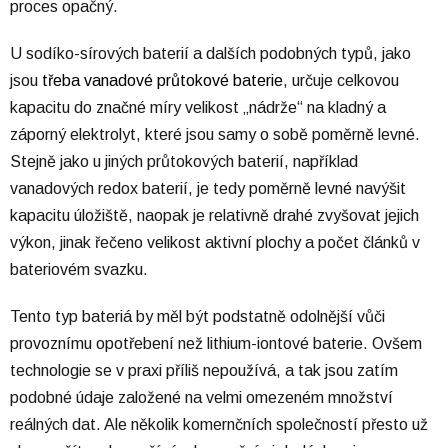
proces opačný.
U sodíko-sírových baterií a dalších podobných typů, jako
jsou
třeba vanadové průtokové baterie
, určuje celkovou
kapacitu do značné míry velikost „nádrže“ na kladný a
záporný elektrolyt, které jsou samy o sobě poměrně levné.
Stejně jako u jiných průtokových baterií, například
vanadových redox baterií, je tedy poměrně levné navýšit
kapacitu úložiště, naopak je relativně drahé zvyšovat jejich
výkon, jinak řečeno velikost aktivní plochy a počet článků v
bateriovém svazku.
Tento typ bateriá by měl být podstatně odolnější vůči
provoznímu opotřebení než lithium-iontové baterie. Ovšem
technologie se v praxi příliš nepoužívá, a tak jsou zatím
podobné údaje založené na velmi omezeném množství
reálných dat. Ale několik komernčních společností přesto už