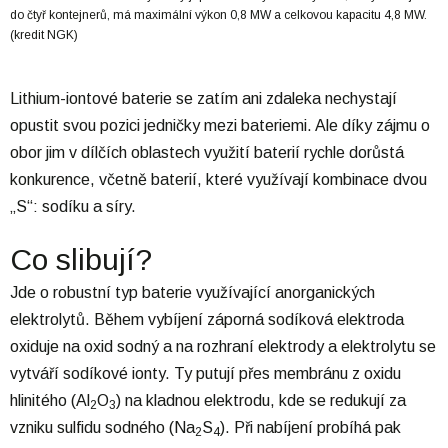
do čtyř kontejnerů, má maximální výkon 0,8 MW a celkovou kapacitu 4,8 MW.
(kredit NGK)
Lithium-iontové baterie se zatím ani zdaleka nechystají
opustit svou pozici jedničky mezi bateriemi. Ale díky zájmu o
obor jim v dílčích oblastech využití baterií rychle dorůstá
konkurence, včetně baterií, které využívají kombinace dvou
„S“: sodíku a síry.
Co slibují?
Jde o robustní typ baterie využívající anorganických
elektrolytů. Během vybíjení záporná sodíková elektroda
oxiduje na oxid sodný a na rozhraní elektrody a elektrolytu se
vytváří sodíkové ionty. Ty putují přes membránu z oxidu
hlinitého (Al
O
) na kladnou elektrodu, kde se redukují za
2
3
vzniku sulfidu sodného (Na
S
). Při nabíjení probíhá pak
2
4