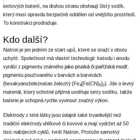
iontových baterií, na druhou stranu obshaují čistý sodík,
který musí opravdu bezpečně oddělen od vnějšího prostředí.
To konstrukci prodražuje.
Kdo další?
Natron je jen jedním ze start-upů, které se snaží v oboru
uchytit. Společnost má vlastní technologii: katodu i anodu
vyrábí z pigmentu známého
jako pruská či pařížská modř
,
pigmentu používaného v barvách a barvivách
(hexakyanoželeznatan železitý (Fe
[Fe(CN)
]
). Jde o levný
4
6
3
materiál, který ochotně přijímá uvolňuje ionty sodíku, takže
baterie je schopná rychle vyvinout značný výkon.
Elektrody z tété látky jsou údajně také trvanlivější než
tradiční elektrody uhlíkové či kovové a mají vydržet až 50
tisíc nabíjecích cyklů, tvrdí Natron. Protože samotný