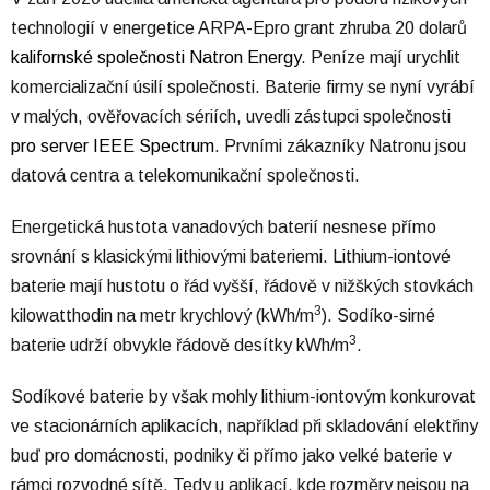
technologií v energetice ARPA-Epro grant zhruba 20 dolarů
kalifornské společnosti Natron Energy
. Peníze mají urychlit
komercializační úsilí společnosti. Baterie firmy se nyní vyrábí
v malých, ověřovacích sériích, uvedli zástupci společnosti
pro server IEEE Spectrum
. Prvními zákazníky Natronu jsou
datová centra a telekomunikační společnosti.
Energetická hustota vanadových baterií nesnese přímo
srovnání s klasickými lithiovými bateriemi. Lithium-iontové
baterie mají hustotu o řád vyšší, řádově v nižškých stovkách
3
kilowatthodin na metr krychlový (kWh/m
). Sodíko-sirné
3
baterie udrží obvykle řádově desítky kWh/m
.
Sodíkové baterie by však mohly lithium-iontovým konkurovat
ve stacionárních aplikacích, například při skladování elektřiny
buď pro domácnosti, podniky či přímo jako velké baterie v
rámci rozvodné sítě. Tedy u aplikací, kde rozměry nejsou na