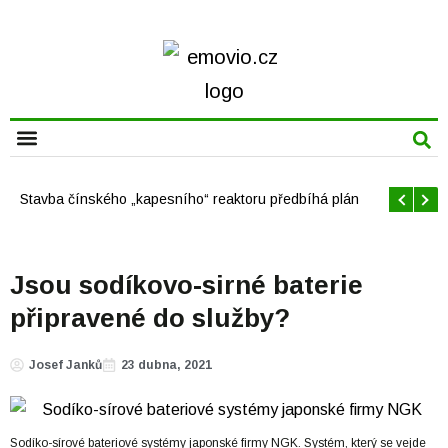
CHYTRÁ MĚSTA
Offshore větrné elektrárny v USA se mají brzy rozrůst
Jsou sodíkovo-sirné baterie
připravené do služby?
Josef Janků
23 dubna, 2021
Sodíko-sírové bateriové systémy japonské firmy NGK. Systém, který se vejde